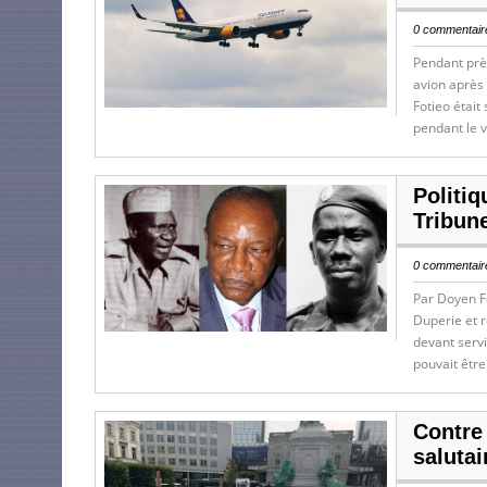
0 commentaire
Pendant près
avion après 
Fotieo était
pendant le v
Politiq
Tribune
0 commentaire
Par Doyen Fo
Duperie et r
devant servi
pouvait êtr
Contre
salutai