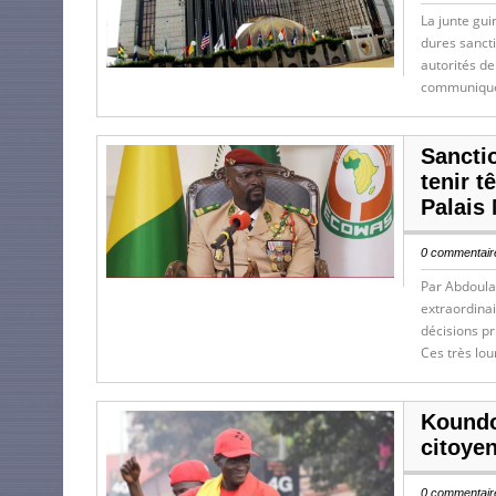
La junte gui
dures sancti
autorités de
communiqué 
Sancti
tenir 
Palais
0 commentaire
Par Abdoula
extraordinai
décisions pr
Ces très lo
Koundo
citoye
0 commentaire