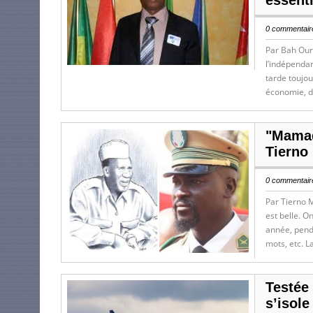
essenti
0 commentaire
Par Bah Our
l’indépenda
tarde toujo
économie, d
"Mamad
Tierno
0 commentaire
Par Tierno 
est belle. O
année, penda
mots, etc. L
Testée 
s’isole