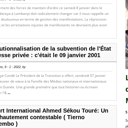
ment des forces de maintien d’ordre ce samedi 8 janvier dans le
Wareya à Lambanyi doit radicalement changer car il nous rappelle un
 douloureux en terme de gestion des manifestations. La répression
 et les arrestations injustes de manifestants ne devraient plus avoir
tutionnalisation de la subvention de l'État
esse privée : c'était le 09 janvier 2001
s, 9 - 1 - 2022, by
e Condé Le Président de la Transition a offert, vendredi 07 janvier
jeuner de vœux à la Famille des Médias nationaux et internationaux
en Guinée. Une grande première que tout historien ou écrivain
r l'&
...
rt International Ahmed Sékou Touré: Un
5
 hautement contestable ( Tierno
S
embo )
p