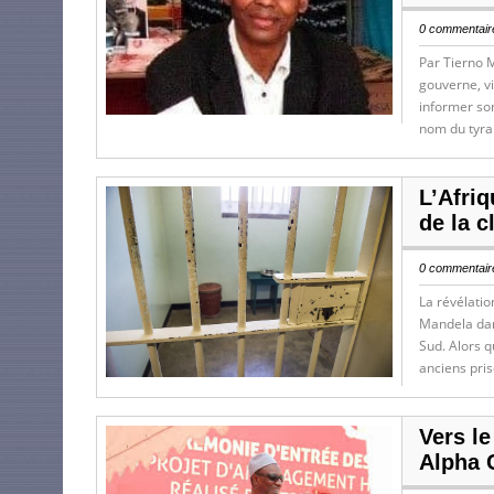
0 commentaire
Par Tierno 
gouverne, v
informer son
nom du tyra
L’Afri
de la c
0 commentaire
La révélatio
Mandela dans
Sud. Alors q
anciens pris
Vers le
Alpha 