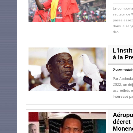
Le comporte
secteur de 
passé assez
dans le sang
droi
...
L'insti
à la Pr
0 commentaire
Par Abdoulay
2022, un dé
accrédités 
intéressé pa
Aéropo
décret
Monen