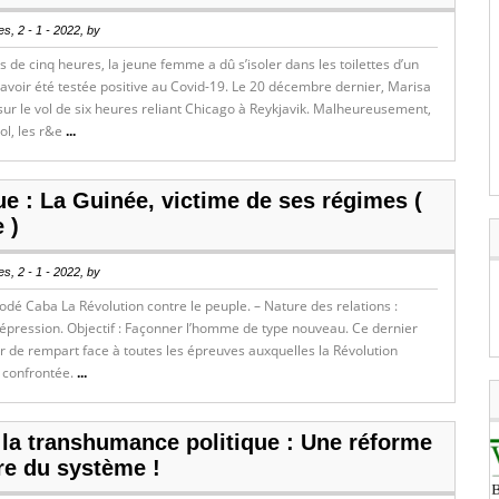
s, 2 - 1 - 2022, by
 de cinq heures, la jeune femme a dû s’isoler dans les toilettes d’un
avoir été testée positive au Covid-19. Le 20 décembre dernier, Marisa
 sur le vol de six heures reliant Chicago à Reykjavik. Malheureusement,
ol, les r&e
...
ue : La Guinée, victime de ses régimes (
 )
s, 2 - 1 - 2022, by
dé Caba La Révolution contre le peuple. – Nature des relations :
épression. Objectif : Façonner l’homme de type nouveau. Ce dernier
r de rempart face à toutes les épreuves auxquelles la Révolution
e confrontée.
...
 la transhumance politique : Une réforme
re du système !