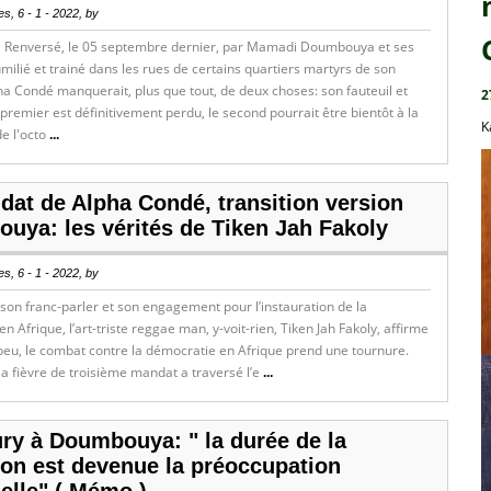
s, 6 - 1 - 2022, by
 Renversé, le 05 septembre dernier, par Mamadi Doumbouya et ses
lié et trainé dans les rues de certains quartiers martyrs de son
a Condé manquerait, plus que tout, de deux choses: son fauteuil et
2
le premier est définitivement perdu, le second pourrait être bientôt à la
K
de l'octo
...
dat de Alpha Condé, transition version
uya: les vérités de Tiken Jah Fakoly
s, 6 - 1 - 2022, by
on franc-parler et son engagement pour l’instauration de la
n Afrique, l’art-triste reggae man, y-voit-rien, Tiken Jah Fakoly, affirme
peu, le combat contre la démocratie en Afrique prend une tournure.
a fièvre de troisième mandat a traversé l’e
...
ry à Doumbouya: " la durée de la
ion est devenue la préoccupation