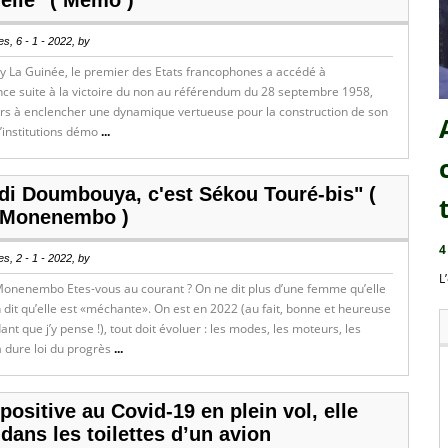
elle" ( Mémo )
s, 6 - 1 - 2022, by
y La Guinée, le premier des Etats francophones a accédé à
nce suite à la victoire du non au référendum du 28 septembre 1958,
urs à enclencher une dynamique vertueuse pour la construction de son
’institutions démo
...
i Doumbouya, c'est Sékou Touré-bis" (
 Monenembo )
4
s, 2 - 1 - 2022, by
L
Monenembo Etes-vous au courant ? On ne dit plus d’une femme qu’elle
n dit qu’elle est «méchante». On est en 2022 (au fait, bonne et heureuse
nt que j’y pense !), tout doit évoluer : les modes, les moteurs, les
a dure loi du progrès
...
positive au Covid-19 en plein vol, elle
 dans les toilettes d’un avion