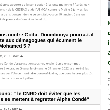
néenne apporte-t-elle son soutien à la junte malienne ? Après les «
ons » de la CEDEAO et de l’UEMOA contre le Mali le 9 janvier, les
 la transition guinéenne se sont fait voix ce 10 janvier. Dans un
de presse du Comité national d
...
ons contre Goïta: Doumbouya pourra-t-il
tête aux démagogues qui écument le
 Mohamed 5 ?
s, 11 - 1 - 2022, by
ye Condé L’organisation sous-régionale réunie en sommet
re à Accra, au Ghana, le dimanche 09 janvier 2022, a entériné les
1
ises par l'Union monétaire ouest-africaine, quelques heures plus tôt.
urdes sanctions adopt&eac
...
C
e
t
uno: " le CNRD doit éviter que les
p
ns se mettent à regretter Alpha Condé"
G
S
s, 9 - 1 - 2022, by