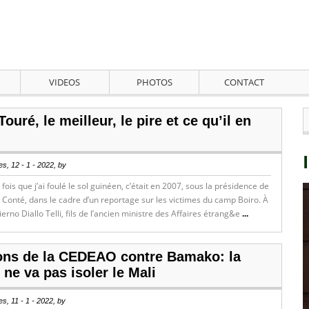
VIDEOS
PHOTOS
CONTACT
ouré, le meilleur, le pire et ce qu’il en
s, 12 - 1 - 2022, by
fois que j’ai foulé le sol guinéen, c’était en 2007, sous la présidence de
Conté, dans le cadre d’un reportage sur les victimes du camp Boiro. À
ierno Diallo Telli, fils de l’ancien ministre des Affaires étrang&e
...
ons de la CEDEAO contre Bamako: la
ne va pas isoler le Mali
s, 11 - 1 - 2022, by