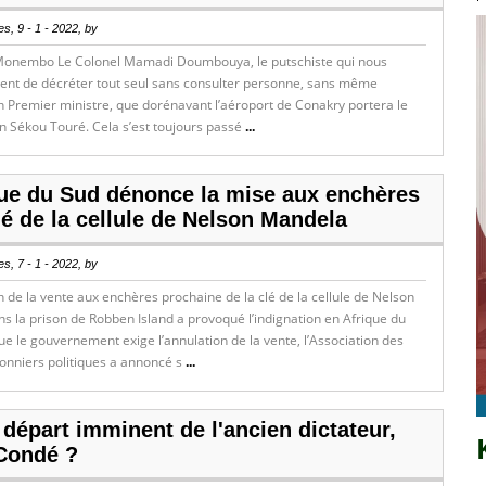
s, 9 - 1 - 2022, by
Monembo Le Colonel Mamadi Doumbouya, le putschiste qui nous
ient de décréter tout seul sans consulter personne, sans même
 Premier ministre, que dorénavant l’aéroport de Conakry portera le
n Sékou Touré. Cela s’est toujours passé
...
que du Sud dénonce la mise aux enchères
lé de la cellule de Nelson Mandela
s, 7 - 1 - 2022, by
n de la vente aux enchères prochaine de la clé de la cellule de Nelson
 la prison de Robben Island a provoqué l’indignation en Afrique du
ue le gouvernement exige l’annulation de la vente, l’Association des
onniers politiques a annoncé s
...
 départ imminent de l'ancien dictateur,
Condé ?