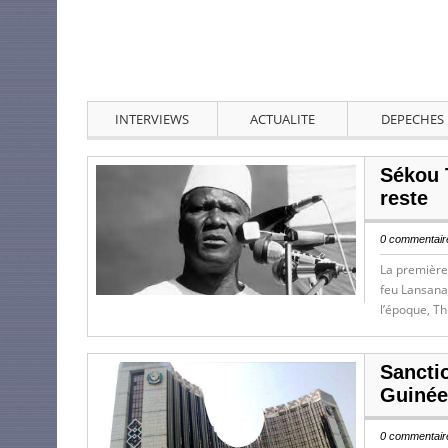
INTERVIEWS
ACTUALITE
DEPECHES
Sékou T
reste
0 commentaire
La première 
feu Lansana 
l’époque, Th
Sancti
Guinée 
0 commentaire