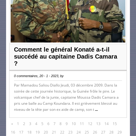
Comment le général Konaté a-t-il
succédé au capitaine Dadis Camara
?
0 commentaires, 20 - 1 - 2023, by
Par Mamadou Saliou Diallo Jeudi, 03 décembre 2009. Dans la
soirée de cette journée historique, la Guinée frôle le pire. Le
volcanique chef de la junte, capitaine Moussa Dadis Camara a
pris une balle au Camp Koundara. Il est grièvement blessé au
niveau de la tête par son ex aide de camp, son t
...
«
1
2
3
4
5
6
7
8
9
10
11
12
13
14
15
16
17
18
19
20
21
22
23
24
25
26
27
28
29