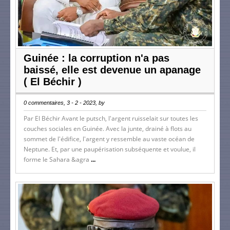
Guinée : la corruption n'a pas
baissé, elle est devenue un apanage
( El Béchir )
0 commentaires, 3 - 2 - 2023, by
Par El Béchir Avant le putsch, l'argent ruisselait sur toutes les
couches sociales en Guinée. Avec la junte, drainé à flots au
sommet de l'édifice, l'argent y ressemble au vaste océan de
Neptune. Et, par une paupérisation subséquente et voulue, il
forme le Sahara &agra
...