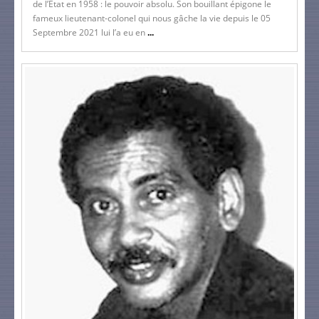
de l’Etat en 1958 : le pouvoir absolu. Son bouillant épigone le
fameux lieutenant-colonel qui nous gâche la vie depuis le 05
Septembre 2021 lui l’a eu en
...