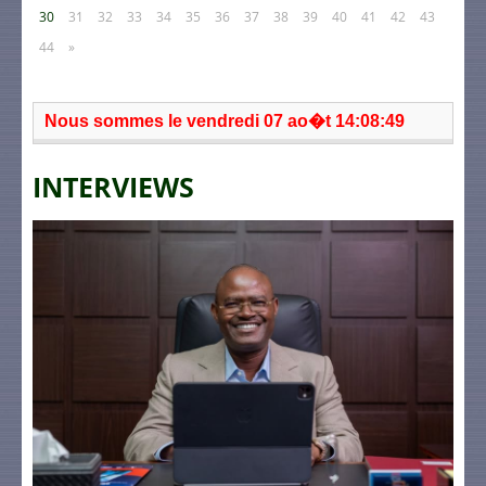
30
31
32
33
34
35
36
37
38
39
40
41
42
43
44
»
Nous sommes le vendredi 07 ao�t 14:08:49
INTERVIEWS