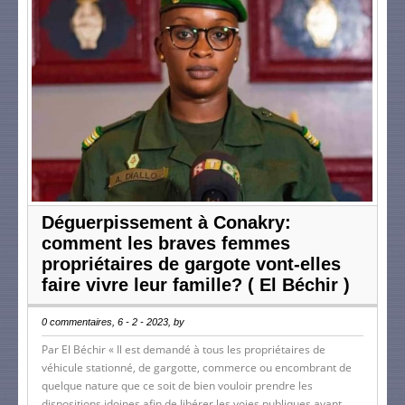
Déguerpissement à Conakry:
comment les braves femmes
propriétaires de gargote vont-elles
faire vivre leur famille? ( El Béchir )
0 commentaires, 6 - 2 - 2023, by
Par El Béchir « Il est demandé à tous les propriétaires de
véhicule stationné, de gargotte, commerce ou encombrant de
quelque nature que ce soit de bien vouloir prendre les
dispositions idoines afin de libérer les voies publiques avant