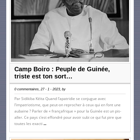
Camp Boiro : Peuple de Guinée,
triste est ton sort…
0 commentaires, 27 - 1 - 2023, by
Par Sidikiba Kéïta Quand l’apatridie se conjugue avec
l’impatriotisme, que peut-on reprocher à ceux qui en font une
aubaine ? Parler de « françafrique » pour la Guinée est un pis-
aller. Ce pays s’est effondré pour avoir subi ce qui fut pire que
toutes les exacti
...