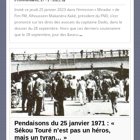
Invité ce jeudi 25 janvier 2023 dans l’émission « Mirador » de
Fim FM, Alhoussein Makanéra Kaké, président du FND, s’est
prononcé sur les dires des avocats du capitaine Dadis, dans le
dossier du 28 septembre. Alors que ces derniers soutenaient
que le 28 septembre, jour des &eacu
...
Pendaisons du 25 janvier 1971 : «
Sékou Touré n’est pas un héros,
mais un tyran… »