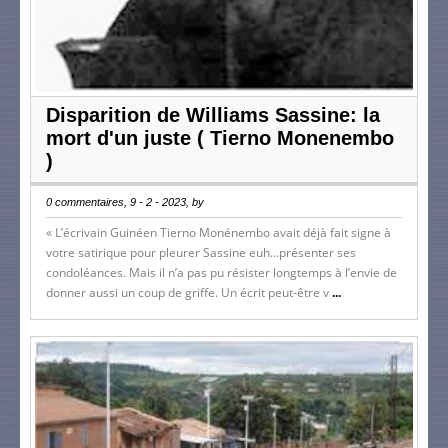
Disparition de Williams Sassine: la
mort d'un juste ( Tierno Monenembo
)
0 commentaires, 9 - 2 - 2023, by
« L’écrivain Guinéen Tierno Monénembo avait déjà fait signe à
votre satirique pour pleurer Sassine euh…présenter ses
condoléances. Mais il n’a pas pu résister longtemps à l’envie de
donner aussi un coup de griffe. Un écrit peut-être v
...