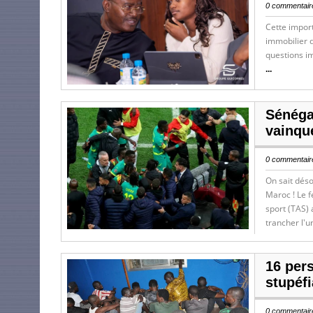
0 commentaire
Cette import
immobilier 
questions im
...
Sénégal
vainqu
0 commentaire
On sait déso
Maroc ! Le f
sport (TAS) 
trancher l'u
16 per
stupéfi
0 commentaire