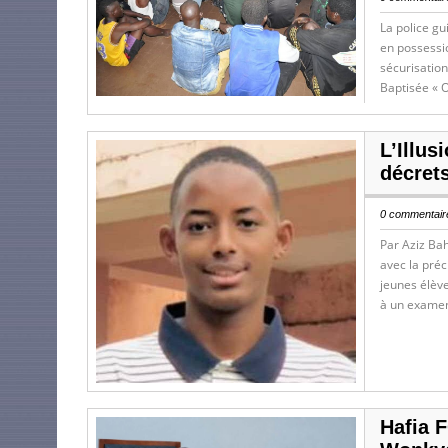
La police gu
en possessio
sécurisatio
Baptisée « O
L’Illus
décrets
0 commentaire
Par Aziz Bah
avec la pré
jeunes élève
à un examen
Hafia 