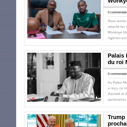
Wonkye
0 commentaire
Nous avons 
attaché les
Wonkoye libr
nigérien est
Palais
du roi
0 commentaire
Au Palais M
a reçu, ce m
d’amitié et 
partenaires 
Trump 
prochai