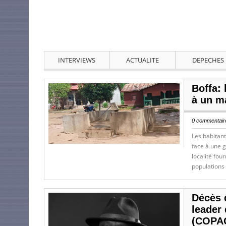
INTERVIEWS
ACTUALITE
DEPECHES
Boffa: 
à un m
0 commentaire
Les habitan
face à une 
localité fou
populations
Décès 
leader
(COPA