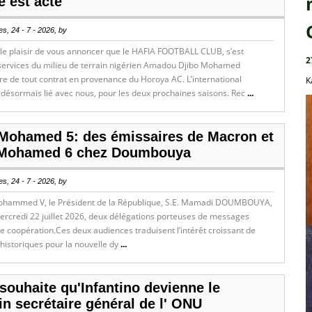
 est acté
s, 24 - 7 - 2026, by
le plaisir de vous annoncer que le HAFIA FOOTBALL CLUB, s’est
2
 services du milieu de terrain nigérien Amadou Djibo Mohamed
e de tout contrat en provenance du Horoya AC. L’international
K
 désormais lié avec nous, pour les deux prochaines saisons. Rec
...
 Mohamed 5: des émissaires de Macron et
 Mohamed 6 chez Doumbouya
s, 24 - 7 - 2026, by
ohammed V, le Président de la République, S.E. Mamadi DOUMBOUYA,
ercredi 22 juillet 2026, deux délégations porteuses de messages
de coopération.Ces deux audiences traduisent l’intérêt croissant de
historiques pour la nouvelle dy
...
souhaite qu'Infantino devienne le
n secrétaire général de l' ONU