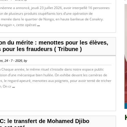
inéenne a annoncé, jeudi 23 juillet 2026, avoir interpellé 16 personnes
n de plusieurs produits stupéfiants lors d’une opération de
n menée dans le quartier de Nongo, en haute banlieue de Conakry.
uragan », cette opérati
...
ion du mérite : menottes pour les élèves,
 pour les fraudeurs ( Tribune )
s, 24 - 7 - 2026, by
 Chaque année, le même rituel s’installe dans notre espace public
cision d’une mécanique bien huilée. On exhibe devant les caméras de
s, le regard apeuré, menottes aux poignets, pour avoir tenté de tricher
. On cr
...
FC: le transfert de Mohamed Djibo