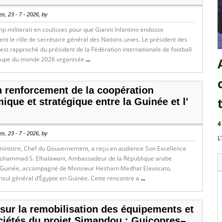
s, 23 - 7 - 2026, by
 militerait en coulisses pour que Gianni Infantino endosse
t le rôle de secrétaire général des Nations unies. Le président des
’est rapproché du président de la Fédération internationale de football
oupe du monde 2026 organisée
...
n renforcement de la coopération
que et stratégique entre la Guinée et l'
4
s, 23 - 7 - 2026, by
L
ministre, Chef du Gouvernement, a reçu en audience Son Excellence
hammad S. Elhalawani, Ambassadeur de la République arabe
 Guinée, accompagné de Monsieur Hesham Medhat Elavocato,
sul général d’Égypte en Guinée. Cette rencontre a
...
sur la remobilisation des équipements et
ciétés du projet Simandou : Guicopres–