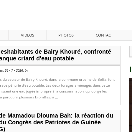
VIDEOS
PHOTOS
CONTACT
leshabitants de Bairy Khouré, confronté
anque criard d'eau potable
s, 26 - 7 - 2026, by
ts du secteur de Bairy Khouré, dans la commune urbaine de Boffa, font
grave pénurie d’eau potable. Les deux forages aménagés dans cette
rnissent une eau jugée impropre à la consommation, qui oblige les
 à parcourir plusieurs kilom&egra
...
de Mamadou Diouma Bah: la réaction du
 du Congrès des Patriotes de Guinée
G)