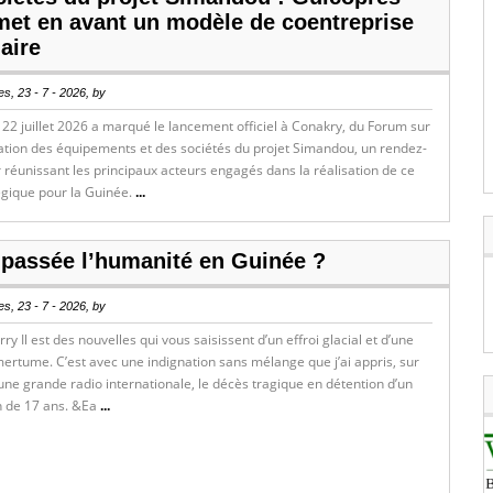
et en avant un modèle de coentreprise
aire
s, 23 - 7 - 2026, by
22 juillet 2026 a marqué le lancement officiel à Conakry, du Forum sur
sation des équipements et des sociétés du projet Simandou, un rendez-
réunissant les principaux acteurs engagés dans la réalisation de ce
égique pour la Guinée.
...
 passée l’humanité en Guinée ?
s, 23 - 7 - 2026, by
ry Il est des nouvelles qui vous saisissent d’un effroi glacial et d’une
rtume. C’est avec une indignation sans mélange que j’ai appris, sur
une grande radio internationale, le décès tragique en détention d’un
n de 17 ans. &Ea
...