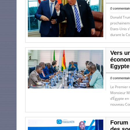
0 commentaire
Donald Trump
prochainemen
Etats-Unis s
durant la C
Vers u
économi
Egypte
0 commentaire
Le Premier 
Monsieur Mo
d’Égypte en
nouveau Con
Forum 
des so