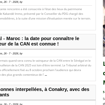
s, 26 - 7 - 2026, by
ante rencontre a été consacrée à l’état des lieux du patrimoine
de Kakandé Immo, présenté par le Conseiller du PDG chargé des
mobilières, à la suite d’une mission d’évaluation menée sur le terrain.
 - Maroc : la date pour connaître le
eur de la CAN est connue !
s, 26 - 7 - 2026, by
rmais quand sera connu le vainqueur de la CAN entre le Sénégal et le
euilleton de la CAN 2025 est loin d'être terminé. Le Tribunal arbitral du
a officiellement fixé au 8 octobre prochain l'audience qui devra
n des plus grands contentieux de l'
...
sonnes interpellées, à Conakry, avec des
5
ants
S
p
s, 26 - 7 - 2026, by