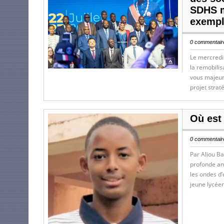
SDHS m
exempl
0 commentaire
Le mercredi 
la remobili
vous majeur 
projet strat
Où est
0 commentaire
Par Aliou Bar
profonde ame
les ondes d’
jeune lycée