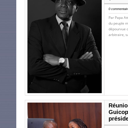
0 commentaire
Par Papa Att
du peuple m
dépourvue d
arbitraire, 
Réunio
Guicop
présid