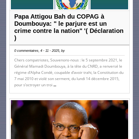
Papa Attigou Bah du COPAG à
Doumbouya: " le parjure est un
crime contre la nation" '( Déclaration
)
0 commentaires, 4 - 11 - 2025, by
Chers compatriotes, Souvenons-nous : le 5 septembre 2021, le
Général Mamadi Doumbouya, à la tête du CNRD, a renversé le
régime d’Alpha Condé, coupable d’avoir trahi, la Constitution du
7 mai 2010 et violé son serment, du lundi 14 décembre 2015,
pour s’octroyer un troi
...