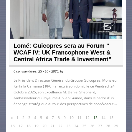
Lomé: Guicopres sera au Forum "
WCAF IV: UK Francophone West &
Central Africa Trade & Investment”
0 commentaires, 25 - 10 - 2025, by
Le Président Directeur Général du Groupe Guicopres, Monsieur
Kerfalla Camama ( KPC ) a reçu à son domicile ce Vendredi 24
Octobre 2025, son Excellence M. Daniel Shepherd,
Ambassadeur du Royaume-Uni en Guinée, dans le cadre d’un
échange stratégique autour des perspectives de coop&eacut
...
«
1
2
3
4
5
6
7
8
9
10
11
12
13
14
15
16
17
18
19
20
21
22
23
24
25
26
27
28
29