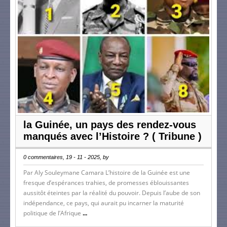
la Guinée, un pays des rendez-vous
manqués avec l’Histoire ? ( Tribune )
0 commentaires, 19 - 11 - 2025, by
Par Aly Souleymane Camara L’histoire de la Guinée est une
fresque d’espérances trahies, de promesses éblouissantes
aussitôt éteintes par la réalité du pouvoir. Depuis l’aube de son
indépendance, ce pays, qui aurait pu incarner la maturité
politique de l’Afrique
...