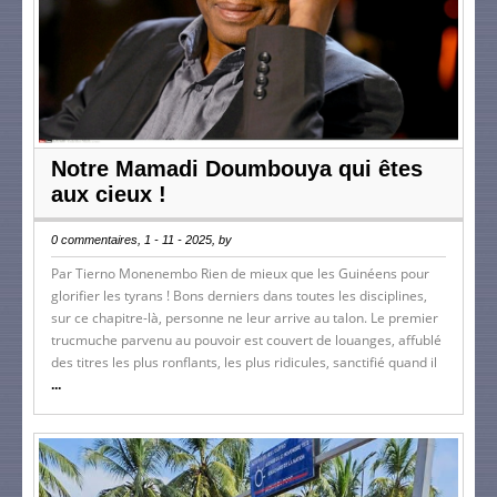
Notre Mamadi Doumbouya qui êtes
aux cieux !
0 commentaires, 1 - 11 - 2025, by
Par Tierno Monenembo Rien de mieux que les Guinéens pour
glorifier les tyrans ! Bons derniers dans toutes les disciplines,
sur ce chapitre-là, personne ne leur arrive au talon. Le premier
trucmuche parvenu au pouvoir est couvert de louanges, affublé
des titres les plus ronflants, les plus ridicules, sanctifié quand il
...