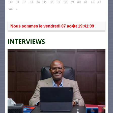
30
31
32
33
34
35
36
37
38
39
40
41
42
43
44
»
Nous sommes le vendredi 07 ao�t 19:41:09
INTERVIEWS