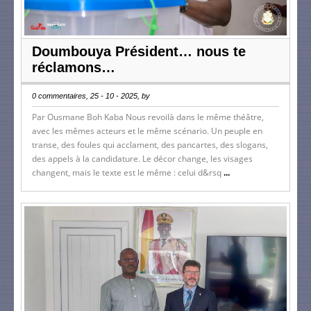
Doumbouya Président… nous te
réclamons…
0 commentaires, 25 - 10 - 2025, by
Par Ousmane Boh Kaba Nous revoilà dans le même théâtre,
avec les mêmes acteurs et le même scénario. Un peuple en
transe, des foules qui acclament, des pancartes, des slogans,
des appels à la candidature. Le décor change, les visages
changent, mais le texte est le même : celui d&rsq
...