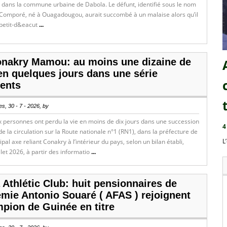
 dans la commune urbaine de Dabola. Le défunt, identifié sous le nom
omporé, né à Ouagadougou, aurait succombé à un malaise alors qu’il
 petit-d&eacut
...
nakry Mamou: au moins une dizaine de
en quelques jours dans une série
dents
s, 30 - 7 - 2026, by
 personnes ont perdu la vie en moins de dix jours dans une succession
4
de la circulation sur la Route nationale n°1 (RN1), dans la préfecture de
L
ipal axe reliant Conakry à l’intérieur du pays, selon un bilan établi,
llet 2026, à partir des informatio
...
Athlétic Club: huit pensionnaires de
émie Antonio Souaré ( AFAS ) rejoignent
mpion de Guinée en titre