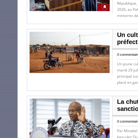
République,
2026, au Pa
ministres d
Un cul
préfec
0 commentaire
Un jeune cu
mardi 29 jui
principal su
placé en ga
La chu
sancti
0 commentaire
Par Minakel 
basculer Ou