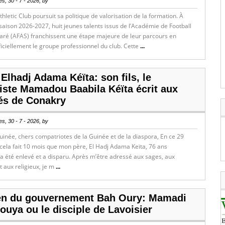
s, 30 - 7 - 2026, by
hletic Club poursuit sa politique de valorisation de la formation. À
 saison 2026-2027, huit jeunes talents issus de l’Académie de Football
aré (AFAS) franchissent une étape majeure de leur parcours en
ficiellement le groupe professionnel du club. Cette
...
 Elhadj Adama Kéïta: son fils, le
liste Mamadou Baabila Kéïta écrit aux
tés de Conakry
s, 30 - 7 - 2026, by
inée, chers compatriotes de la Guinée et de la diaspora, En ce 29
, cela fait 10 mois que mon père, El Hadj Adama Keïta, 76 ans
 a été enlevé et a disparu. Après m’être adressé aux sages, aux
et aux religieux, je m
...
en du gouvernement Bah Oury: Mamadi
uya ou le disciple de Lavoisier