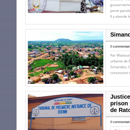
gouvernement
porte-parole
Il y aborde l
Simando
0 commentaire
Par Walaoul
urbaine de B
Simandou. Co
concession m
Justic
prison
de Rat
0 commentaire