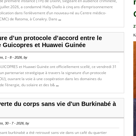
de première instance (TPI) de Dixinn, siégeant en audience criminelle,
 juillet 2026, a condamné Haby Diallo à cinq ans d’emprisonnement
plication dans l’enlèvement d’un nouveau-né au Centre médico-
CMC) de Ratoma, à Conakry. Dans
...
2
K
re d’un protocole d’accord entre le
 Guicopres et Huawei Guinée
s, 1 - 8 - 2026, by
UICOPRES et Huawei Guinée ont officiellement scellé, ce vendredi 31
, un partenariat stratégique à travers la signature d’un protocole
OU), ouvrant la voie à une coopération dans les domaines du
e l’énergie, du solaire et des b&
...
erte du corps sans vie d'un Burkinabé à
s, 30 - 7 - 2026, by
sant burkinabè a été retrouvé sans vie dans un café du quartier