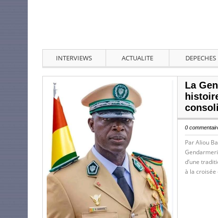
INTERVIEWS
ACTUALITE
DEPECHES
La Gen
histoir
consoli
0 commentaire
Par Aliou Ba
Gendarmerie
d’une tradit
à la croisé