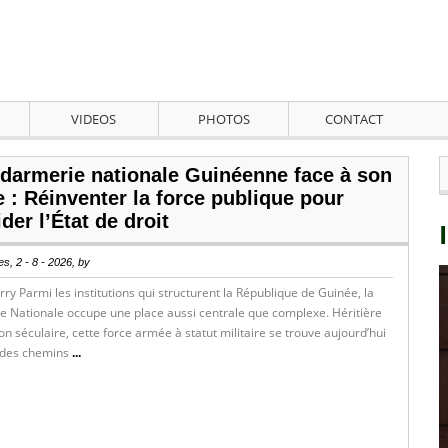
VIDEOS
PHOTOS
CONTACT
darmerie nationale Guinéenne face à son
e : Réinventer la force publique pour
der l’État de droit
s, 2 - 8 - 2026, by
rry Parmi les institutions qui structurent la République de Guinée, la
 Nationale occupe une place aussi centrale que complexe. Héritière
ion séculaire, cette force armée à statut militaire se trouve aujourd’hui
e des chemins
...