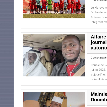
0 commentaire
Le Horoya At
l’aube de la
Antonio Sou
intégrant of
Affaire
journa
autori
0 commentaire
Peuple de Gu
juillet 2026
aujourd’hui,
notabilités 
Mainti
Doumbo