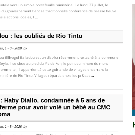
ale vers un simple portefeuille ministériel. Le lundi 27 juillet, le
 du gouvernement tient sa traditionnelle conférence de presse fleuve.
es élections locales, l
...
u : les oubliés de Rio Tinto
s, 1 - 8 - 2026, by
ou Bilivogui Balladou est un district récemment rattaché à la commune
eyla. Il se situe au pied du Pic de Fon, le point culminant du mont
mme tel, il appartient à cette guirlande de villages enserrant la
inière de Rio Tinto. Villages répartis entre les pr&eac
...
e: Haby Diallo, condamnée à 5 ans de
 ferme pour avoir volé un bébé au CMC
oma
s, 1 - 8 - 2026, by