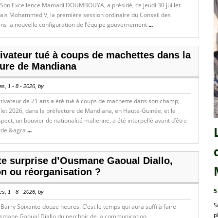
 Son Excellence Mamadi DOUMBOUYA, a présidé, ce jeudi 30 juillet
lais Mohammed V, la première session ordinaire du Conseil des
ans la nouvelle configuration de l’équipe gouvernement
...
tivateur tué à coups de machettes dans la
ture de Mandiana
s, 1 - 8 - 2026, by
ltivateur de 21 ans a été tué à coups de machette dans son champ,
llet 2026, dans la préfecture de Mandiana, en Haute-Guinée, et le
spect, un bouvier de nationalité malienne, a été interpellé avant d’être
rde &agra
...
te surprise d’Ousmane Gaoual Diallo,
on ou réorganisation ?
5
s, 1 - 8 - 2026, by
S
Barry Soixante-douze heures. C’est le temps qui aura suffi à faire
p
smane Gaoual Diallo du perchoir de la communication