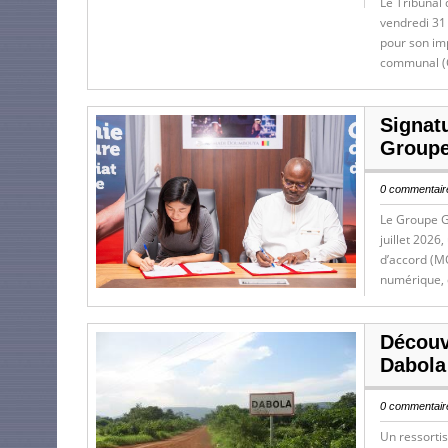
Le Tribunal 
vendredi 31
pour son im
communal (
Signatu
Groupe
0 commentaire
Le Groupe G
juillet 2026
d’accord (M
numérique, d
Découv
Dabola
0 commentaire
Un ressortis