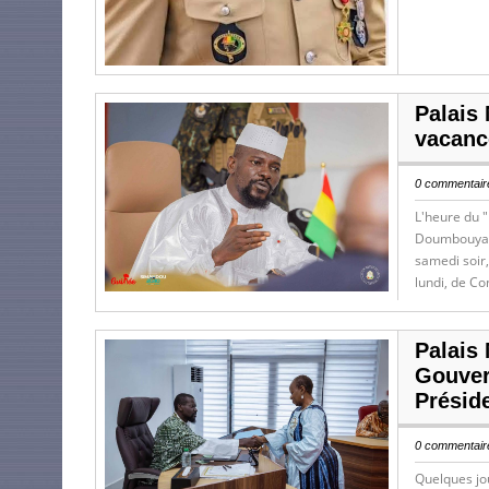
Palais
vacanc
0 commentaire
L'heure du "
Doumbouya. 
samedi soir,
lundi, de Co
Palais
Gouver
Présid
0 commentaire
Quelques jo