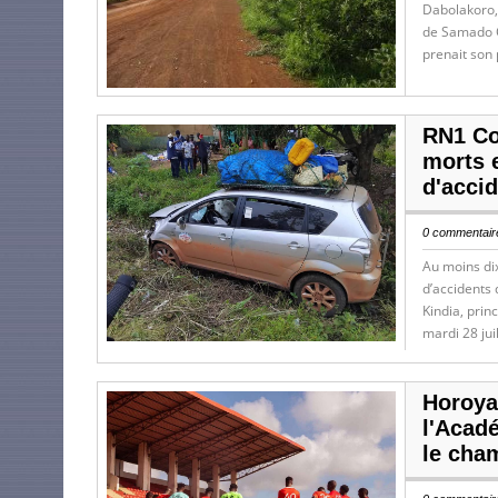
Dabolakoro,
de Samado C
prenait son
RN1 Co
morts 
d'acci
0 commentaire
Au moins dix
d’accidents 
Kindia, princ
mardi 28 jui
Horoya 
l'Acad
le cha