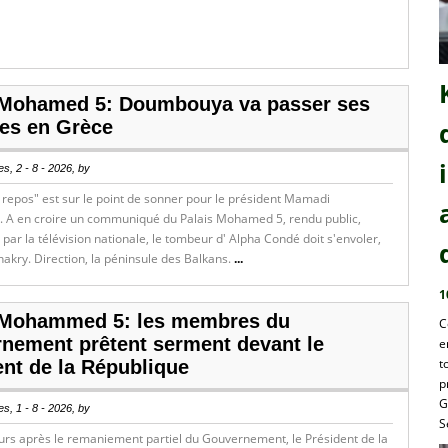
 Mohamed 5: Doumbouya va passer ses
es en Grèce
s, 2 - 8 - 2026, by
 repos" est sur le point de sonner pour le président Mamadi
A en croire un communiqué du Palais Mohamed 5, rendu public,
 par la télévision nationale, le tombeur d' Alpha Condé doit s'envoler,
nakry. Direction, la péninsule des Balkans.
...
1
 Mohammed 5: les membres du
C
nement prêtent serment devant le
e
t
ent de la République
p
G
s, 1 - 8 - 2026, by
S
urs après le remaniement partiel du Gouvernement, le Président de la