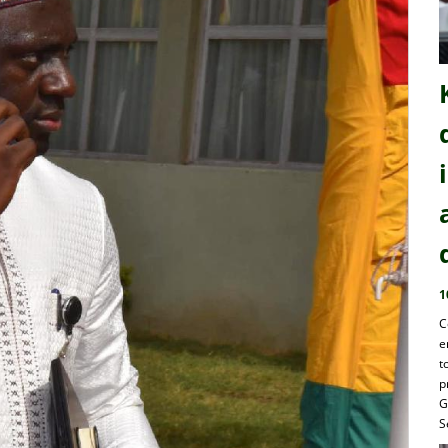
1
C
e
t
p
G
S