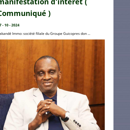
manifestation d'intérêt (
Communiqué )
7 - 10 - 2024
akandé Immo: société filiale du Groupe Guicopres don ...