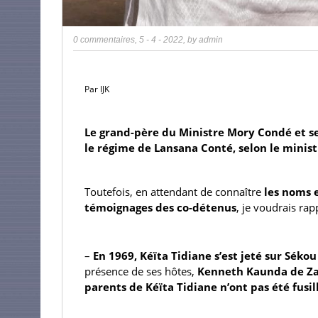
0 commentaires
,
5 - 4 - 2022
, by
admin
Par IJK
Le grand-père du Ministre Mory Condé et ses
le régime de Lansana Conté, selon le minis
Toutefois, en attendant de connaître
 les noms 
témoignages des co-détenus
, je voudrais rapp
–
 En 1969, Kéïta Tidiane s’est jeté sur Séko
présence de ses hôtes,
 Kenneth Kaunda de Z
parents de Kéïta Tidiane n’ont pas été fusil