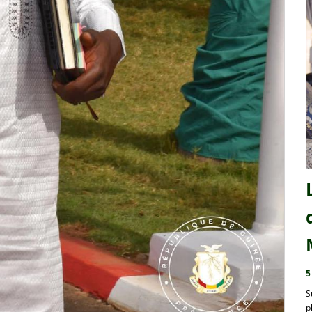
5
S
p