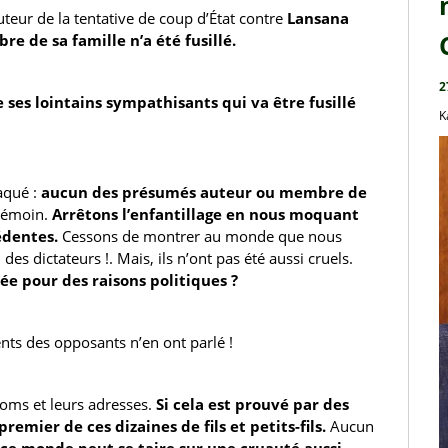
uteur de la tentative de coup d’État contre 
Lansana 
 de sa famille n’a été fusillé.
2
e ses lointains sympathisants qui va être fusillé 
K
aqué : 
aucun des présumés auteur ou membre de 
témoin. 
Arrêtons l’enfantillage en nous moquant 
édentes.
 Cessons de montrer au monde que nous 
Nous avons eu des dictateurs !. Mais, ils n’ont pas été aussi cruels. 
ée pour des raisons politiques ?
nts des opposants n’en ont parlé !
oms et leurs adresses.
 Si cela est prouvé par des 
emier de ces dizaines de fils et petits-fils.
 Aucun 
ce monde peut se taire sur une cruauté aussi 