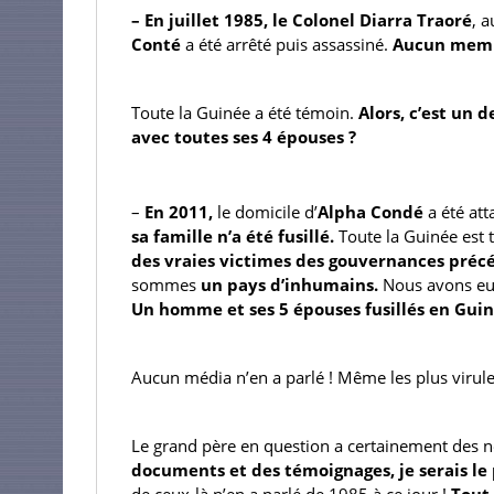
– En juillet 1985, le Colonel Diarra Traoré
, a
Conté 
a été arrêté puis assassiné. 
Aucun membre
Toute la Guinée a été témoin. 
Alors, c’est un d
avec toutes ses 4 épouses ?
– 
En 2011, 
le domicile d’
Alpha Condé
 a été att
sa famille n’a été fusillé.
 Toute la Guinée est 
des vraies victimes des gouvernances préc
sommes 
un pays d’inhumains. 
Un homme et ses 5 épouses fusillés en Guin
Aucun média n’en a parlé ! Même les plus virule
Le grand père en question a certainement des n
documents et des témoignages, je serais le pr
de ceux-là n’en a parlé de 1985 à ce jour ! 
Tout 