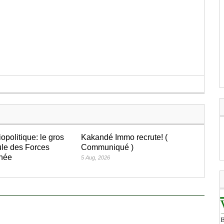
iopolitique: le gros
Kakandé Immo recrute! (
le des Forces
Communiqué )
inée
5 Aug, 2026