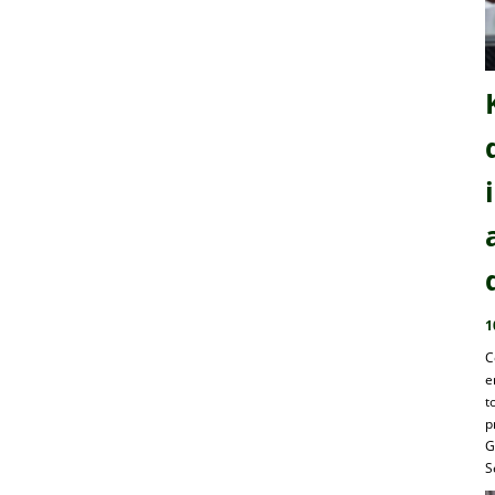
1
C
e
t
p
G
S