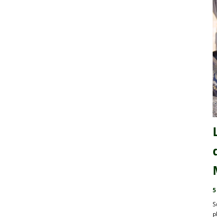
5
S
p