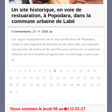
Un site historique, en voie de
restuaration, à Popodara, dans la
commune urbaine de Labé
0 commentaires, 13 - 4 - 2026, by
Les sages et populations de la sous-préfecture de Popodara,
située à une vingtaine de kilomètres de Labé ville, ont organisé
une journée de prière et de sacrifice pour préserver et valoriser
l’histoire de leur localité, en particulier son héritage avant la pé
...
«
1
2
3
4
5
6
7
8
9
10
11
12
13
14
15
16
17
18
19
20
21
22
23
24
25
26
27
28
29
30
31
32
33
34
35
36
37
38
39
40
41
42
43
44
»
Nous sommes le jeudi 06 ao�t 11:01:27