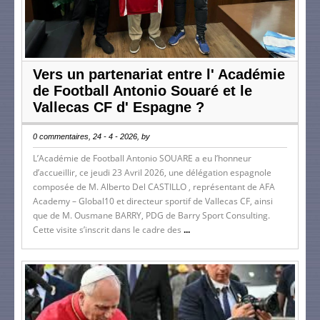
Vers un partenariat entre l' Académie
de Football Antonio Souaré et le
Vallecas CF d' Espagne ?
0 commentaires, 24 - 4 - 2026, by
L’Académie de Football Antonio SOUARE a eu l’honneur
d’accueillir, ce jeudi 23 Avril 2026, une délégation espagnole
composée de M. Alberto Del CASTILLO , représentant de AFA
Academy – Global10 et directeur sportif de Vallecas CF, ainsi
que de M. Ousmane BARRY, PDG de Barry Sport Consulting.
Cette visite s’inscrit dans le cadre des
...