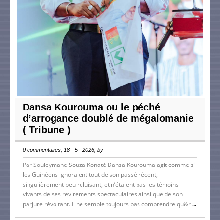
Dansa Kourouma ou le péché
d’arrogance doublé de mégalomanie
( Tribune )
0 commentaires, 18 - 5 - 2026, by
Par Souleymane Souza Konaté Dansa Kourouma agit comme si
les Guinéens ignoraient tout de son passé récent,
singulièrement peu reluisant, et n’étaient pas les témoins
vivants de ses revirements spectaculaires ainsi que de son
parjure révoltant. Il ne semble toujours pas comprendre qu&r
...