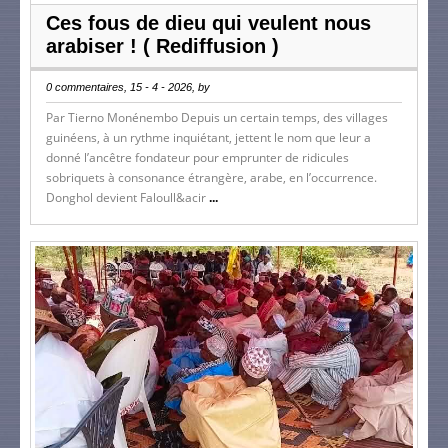
Ces fous de dieu qui veulent nous
arabiser ! ( Rediffusion )
0 commentaires, 15 - 4 - 2026, by
Par Tierno Monénembo Depuis un certain temps, des villages
guinéens, à un rythme inquiétant, jettent le nom que leur a
donné l’ancêtre fondateur pour emprunter de ridicules
sobriquets à consonance étrangère, arabe, en l’occurrence.
Donghol devient Faloull&acir
...