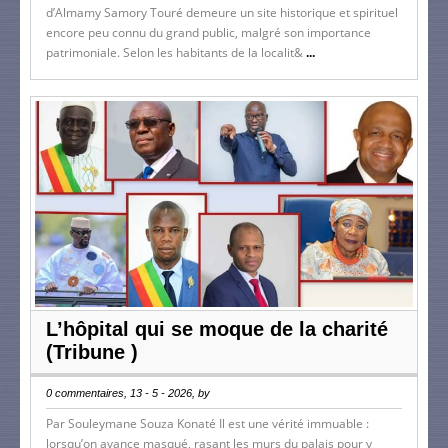
d’Almamy Samory Touré demeure un site historique et spirituel
encore peu connu du grand public, malgré son importance
patrimoniale. Selon les habitants de la localit&
...
L’hôpital qui se moque de la charité
(Tribune )
0 commentaires, 13 - 5 - 2026, by
Par Souleymane Souza Konaté Il est une vérité immuable :
lorsqu’on avance masqué, rasant les murs du palais pour y