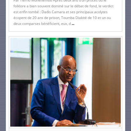
Par Tierno Monenembo Après deux ans d’un procès où le
folklore a bien souvent dominé sur le débat de fond, le verdict
est enfin tombé : Dadis Camara et ses principaux acolytes
écopent de 20 ans de prison, Toumba Diakité de 10 et un ou
deux comparses bénéficient, eux, d
...