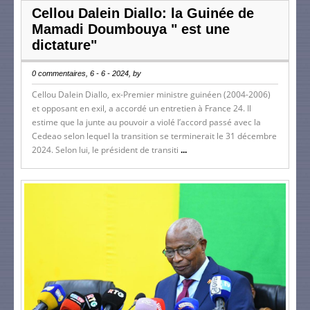
Cellou Dalein Diallo: la Guinée de
Mamadi Doumbouya " est une
dictature"
0 commentaires, 6 - 6 - 2024, by
Cellou Dalein Diallo, ex-Premier ministre guinéen (2004-2006)
et opposant en exil, a accordé un entretien à France 24. Il
estime que la junte au pouvoir a violé l’accord passé avec la
Cedeao selon lequel la transition se terminerait le 31 décembre
2024. Selon lui, le président de transiti
...