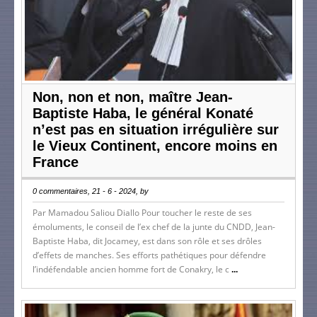
Non, non et non, maître Jean-
Baptiste Haba, le général Konaté
n’est pas en situation irrégulière sur
le Vieux Continent, encore moins en
France
0 commentaires, 21 - 6 - 2024, by
Par Mamadou Saliou Diallo Pour toucher le reste de ses
émoluments, le conseil de l’ex chef de la junte du CNDD, Jean-
Baptiste Haba, dit Jocamey, est dans son rôle et ses drôles
d’effets de manches. Ses efforts pathétiques pour défendre
l’indéfendable ancien homme fort de Conakry, le c
...