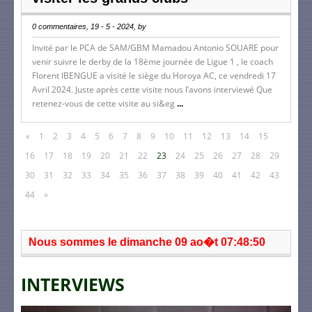
0 commentaires, 19 - 5 - 2024, by
Invité par le PCA de SAM/GBM Mamadou Antonio SOUARE pour
venir suivre le derby de la 18ème journée de Ligue 1 , le coach
Florent IBENGUE a visité le siège du Horoya AC, ce vendredi 17
Avril 2024. Juste après cette visite nous l’avons interviewé Que
retenez-vous de cette visite au si&eg
...
«
1
2
3
4
5
6
7
8
9
10
11
12
13
14
15
16
17
18
19
20
21
22
23
24
25
26
27
28
29
30
31
32
33
34
35
36
37
38
39
40
41
42
43
44
»
Nous sommes le dimanche 09 ao�t 07:48:50
INTERVIEWS