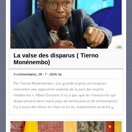
La valse des disparus ( Tierno
Monénembo)
0 commentaires, 28 - 7 - 2024, by
Par Tierno Monenembo « Les grands esprits ont toujours
rencontré une opposition violente de la part des esprits
médiocres ». Albert Einstein. Il n’y a pas que les manuscrits qui
disparaissent dans notre pays de barbouzes et de tortionnaires.
Il y a aussi des êtres en chair et en os, nuitamment arraché
...