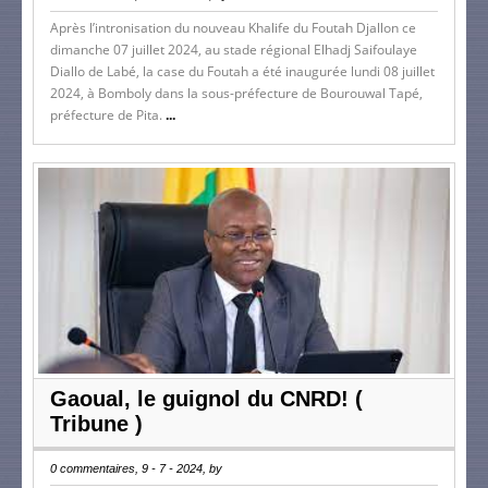
Après l’intronisation du nouveau Khalife du Foutah Djallon ce
dimanche 07 juillet 2024, au stade régional Elhadj Saifoulaye
Diallo de Labé, la case du Foutah a été inaugurée lundi 08 juillet
2024, à Bomboly dans la sous-préfecture de Bourouwal Tapé,
préfecture de Pita.
...
Gaoual, le guignol du CNRD! (
Tribune )
0 commentaires, 9 - 7 - 2024, by