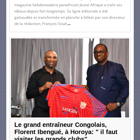
magazine hebdomadaire panafricain Jeune Afrique a trahi ses
idéaux depuis fort longtemps. Sa ligne éditoriale a été
galvaudée et transformée en planche à billets par son directeur
de la rédaction, François Soud
...
Le grand entraîneur Congolais,
Florent Ibengué, à Horoya: " il faut
visiter les grands clubs"