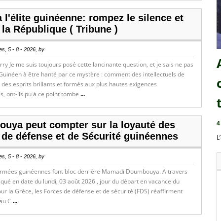
 l'élite guinéenne: rompez le silence et
la République ( Tribune )
s, 5 - 8 - 2026, by
rry Je me suis toujours posé cette lancinante question, et je sais ne pas
 Guinéen à être hanté par ce mystère : comment des intellectuels de
 des esprits brillants et formés aux plus hautes exigences
, ont-ils pu à ce point tombe
...
4
uya peut compter sur la loyauté des
 de défense et de Sécurité guinéennes
L
s, 5 - 8 - 2026, by
armées guinéennes font bloc derrière Mamadi Doumbouya. A travers
ué en date du lundi, 03 août 2026 , jour du départ en vacance du
ur la Grèce, les Forces de défense et de sécurité (FDS) réaffirment
 au C
...