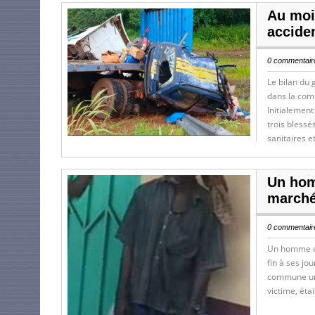
Au moi
acciden
0 commentaire
Le bilan du 
dans la comm
Initialement
trois blessé
sanitaires e
Un hom
marché
0 commentaire
Un homme d’
fin à ses j
commune urba
victime, éta