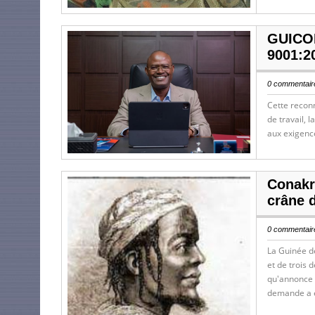
GUICOP
9001:2
0 commentaire
Cette recon
de travail, 
aux exigenc
Conakr
crâne d
0 commentaire
La Guinée de
et de trois 
qu'annonce s
demande a é