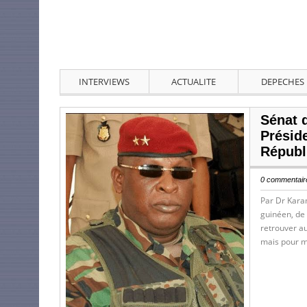
INTERVIEWS
ACTUALITE
DEPECHES
Sénat 
Présid
Républi
0 commentaire
Par Dr Karam
guinéen, de 
retrouver au
mais pour m