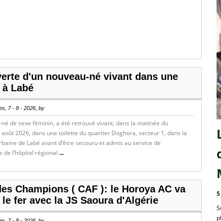
erte d'un nouveau-né vivant dans une
e à Labé
s, 7 - 8 - 2026, by
é de sexe féminin, a été retrouvé vivant, dans la matinée du
août 2026, dans une toilette du quartier Doghora, secteur 1, dans la
aine de Labé avant d’être secouru et admis au service de
 de l’hôpital régional
...
des Champions ( CAF ): le Horoya AC va
5
 le fer avec la JS Saoura d'Algérie
S
p
s, 7 - 8 - 2026, by