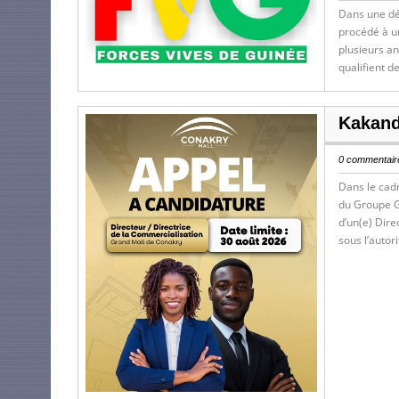
Dans une déc
procédé à un
plusieurs an
qualifient 
Kakand
0 commentaire
Dans le cad
du Groupe G
d’un(e) Dire
sous l’autor