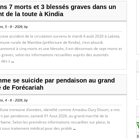
ns 7 morts et 3 blessés graves dans un
t de la toute à Kindia
s, 5 - 8 - 2026, by
grave accident de la circulation survenu le mardi 4 août 2026 à Labota,
une rurale de Mambia (préfecture de Kindia), s’est alourdi.
 annoncé à cinq morts et une blessée, il est désormais de sept morts et
s graves, selon les informations recueillies auprès des autorités
t des s
...
me se suicide par pendaison au grand
 de Forécariah
s, 4 - 8 - 2026, by
une trentaine d’années, identifié comme Amadou Oury Dioum, a mis
ours par pendaison, samedi 01 Aout 2026, au grand marché de la
ine. Selon les premières informations recueillies sur place, la
it sous traitement médical pour des problè
...