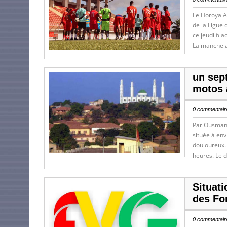
Le Horoya A
de la Ligue 
ce jeudi 6 a
La manche a
un sept
motos 
0 commentaire
Par Ousmane
située à en
douloureux. 
heures. Le d
Situati
des Fo
0 commentaire