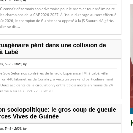
C connaît désormais son adversaire pour le premier tour préliminaire
des champions de la CAF 2026-2027. À l’issue du tirage au sort effectué
oût 2026, le champion de Guinée sera opposé à la JS Saoura d’Algérie.
ller se dis
...
uagénaire périt dans une collision de
à Labé
s, 5 - 8 - 2026, by
 Sow Selon nos confrères de la radio Espérance FM, à Labé, ville
viron 440 kilomètres de Conakry, a vécu un weekend particulièrement
Deux accidents de la circulation y ont fait trois morts en moins de 24
rame a eu lieu lundi 27 juillet 20
...
on sociopolitique: le gros coup de gueule
rces Vives de Guinée
s, 5 - 8 - 2026, by