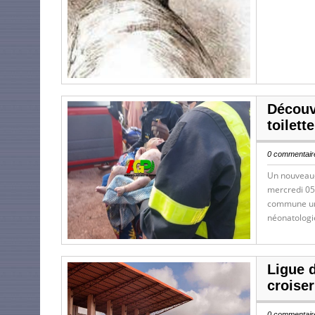
Découv
toilett
0 commentaire
Un nouveau-n
mercredi 05 
commune urb
néonatologie
Ligue 
croiser
0 commentaire