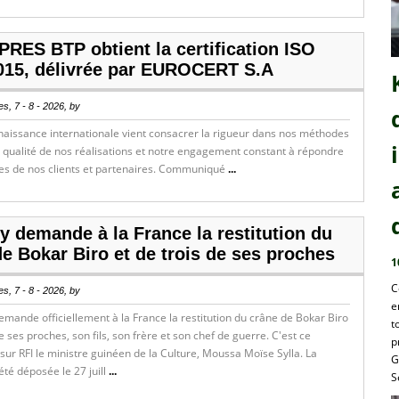
RES BTP obtient la certification ISO
015, délivrée par EUROCERT S.A
s, 7 - 8 - 2026, by
naissance internationale vient consacrer la rigueur dans nos méthodes
la qualité de nos réalisations et notre engagement constant à répondre
es de nos clients et partenaires. Communiqué
...
y demande à la France la restitution du
e Bokar Biro et de trois de ses proches
1
C
s, 7 - 8 - 2026, by
e
mande officiellement à la France la restitution du crâne de Bokar Biro
t
de ses proches, son fils, son frère et son chef de guerre. C'est ce
p
ur RFI le ministre guinéen de la Culture, Moussa Moïse Sylla. La
G
té déposée le 27 juill
...
S