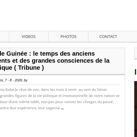
VIDEOS
PHOTOS
CONTACT
de Guinée : le temps des anciens
ents et des grandes consciences de la
que ( Tribune )
s, 7 - 8 - 2026, by
o Kaba Je rêve de voir, dans les mois à venir, au sein du Sénat
grandes figures de la vie politique et institutionnelle de notre nation se
tour d’une même table, non pas pour raviver les clivages du passé,
ettre leur expérience, leur sagesse
...