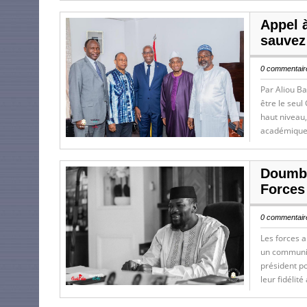
Appel à
sauvez 
0 commentaire
Par Aliou Ba
être le seul
haut niveau,
académiques
Doumbo
Forces
0 commentaire
Les forces 
un communiq
président po
leur fidélité