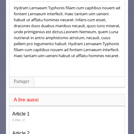
Hydram Lernaeam Typhonis filiam cum capitibus nouem ad
fontem Lernaeum interfecit. Haec tantam uim ueneni
habuit ut afflatu homines necaret. Infans cum esset,
dracones duos duabus manibus necauit, quos Iuno miserat,
unde primigenius est dictus.Leonem Nemeum, quem Luna
nutrierat in antro amphistomo atrotum, necauit, cuius
pellem pro tegumento habuit. Hydram Lernaeam Typhonis
filiam cum capitibus nouem ad fontem Lernaeum interfecit.
Haec tantam uim ueneni habuit ut afflatu homines necaret.
Partager
A lire aussi
Article 1
0 Dec, 0
Article 2