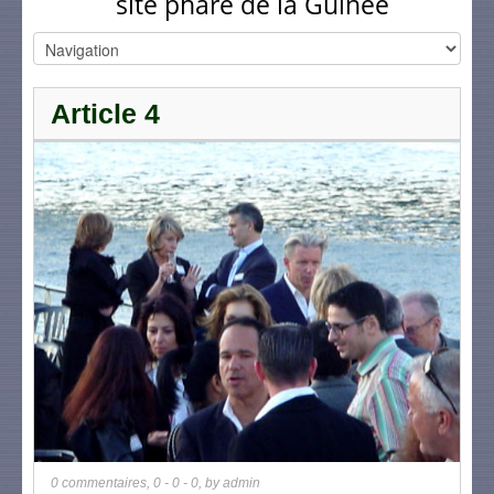
site phare de la Guinée
Article 4
0 commentaires
,
0 - 0 - 0
, by
admin