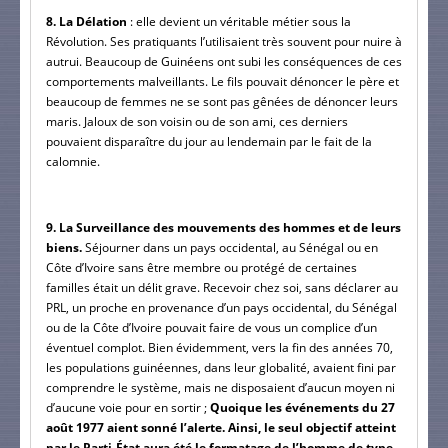
8. La Délation 
: elle devient un véritable métier sous la 
Révolution. Ses pratiquants l’utilisaient très souvent pour nuire à 
autrui. Beaucoup de Guinéens ont subi les conséquences de ces 
comportements malveillants. Le fils pouvait dénoncer le père et 
beaucoup de femmes ne se sont pas gênées de dénoncer leurs 
maris. Jaloux de son voisin ou de son ami, ces derniers 
pouvaient disparaître du jour au lendemain par le fait de la 
calomnie.
9. La Surveillance des mouvements des hommes et de leurs 
biens.
 Séjourner dans un pays occidental, au Sénégal ou en 
Côte d’Ivoire sans être membre ou protégé de certaines 
familles était un délit grave. Recevoir chez soi, sans déclarer au 
PRL, un proche en provenance d’un pays occidental, du Sénégal 
ou de la Côte d’Ivoire pouvait faire de vous un complice d’un 
éventuel complot. Bien évidemment, vers la fin des années 70, 
les populations guinéennes, dans leur globalité, avaient fini par 
comprendre le système, mais ne disposaient d’aucun moyen ni 
d’aucune voie pour en sortir ;
 Quoique les événements du 27 
août 1977 aient sonné l’alerte. Ainsi, le seul objectif atteint 
par le Parti-État aura été le formatage de l’homme de type 