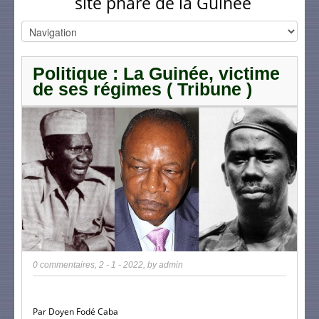
site phare de la Guinée
Politique : La Guinée, victime
de ses régimes ( Tribune )
0 commentaires
,
2 - 1 - 2022
, by
admin
Par Doyen Fodé Caba