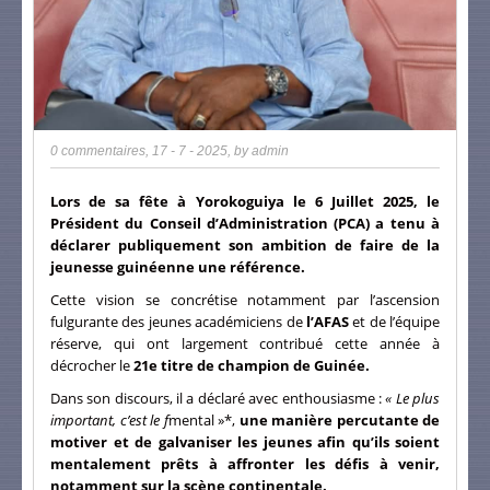
0 commentaires
,
17 - 7 - 2025
, by
admin
Lors de sa fête à Yorokoguiya le 6 Juillet 2025, le
Président du Conseil d’Administration (PCA) a tenu à
déclarer publiquement son ambition de faire de la
jeunesse guinéenne une référence.
Cette vision se concrétise notamment par l’ascension
fulgurante des jeunes académiciens de
l’AFAS
et de l’équipe
réserve, qui ont largement contribué cette année à
décrocher le
21e titre de champion de Guinée.
Dans son discours, il a déclaré avec enthousiasme :
« Le plus
important, c’est le f
mental »*,
une manière percutante de
motiver et de galvaniser les jeunes afin qu’ils soient
mentalement prêts à affronter les défis à venir,
notamment sur la scène continentale.