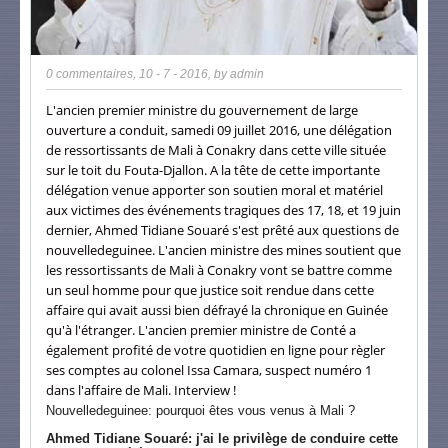
0 commentaires
,
10 - 7 - 2016
, by
admin
L'ancien premier ministre du gouvernement de large
ouverture a conduit, samedi 09 juillet 2016, une délégation
de ressortissants de Mali à Conakry dans cette ville située
sur le toit du Fouta-Djallon. A la tête de cette importante
délégation venue apporter son soutien moral et matériel
aux victimes des événements tragiques des 17, 18, et 19 juin
dernier, Ahmed Tidiane Souaré s'est prêté aux questions de
nouvelledeguinee. L'ancien ministre des mines soutient que
les ressortissants de Mali à Conakry vont se battre comme
un seul homme pour que justice soit rendue dans cette
affaire qui avait aussi bien défrayé la chronique en Guinée
qu'à l'étranger. L'ancien premier ministre de Conté a
également profité de votre quotidien en ligne pour règler
ses comptes au colonel Issa Camara, suspect numéro 1
dans l'affaire de Mali. Interview !
Nouvelledeguinee: pourquoi êtes vous venus à Mali ?
Ahmed Tidiane Souaré: j'ai le privilège de conduire cette