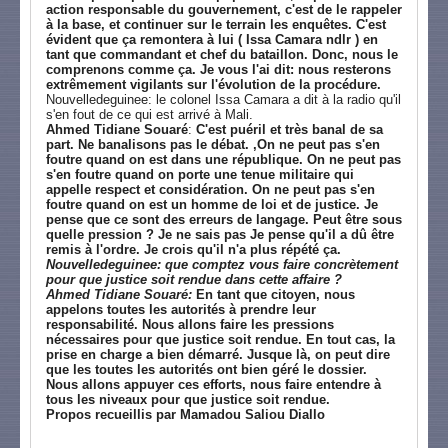
action responsable du gouvernement, c'est de le rappeler
à la base, et continuer sur le terrain les enquêtes. C'est
évident que ça remontera à lui ( Issa Camara ndlr ) en
tant que commandant et chef du bataillon. Donc, nous le
comprenons comme ça. Je vous l'ai dit: nous resterons
extrêmement vigilants sur l'évolution de la procédure.
Nouvelledeguinee: le colonel Issa Camara a dit à la radio qu'il
s'en fout de ce qui est arrivé à Mali.
Ahmed Tidiane Souaré
:
C'est puéril et très banal de sa
part. Ne banalisons pas le débat. ,On ne peut pas s'en
foutre quand on est dans une république. On ne peut pas
s'en foutre quand on porte une tenue militaire qui
appelle respect et considération. On ne peut pas s'en
foutre quand on est un homme de loi et de justice. Je
pense que ce sont des erreurs de langage. Peut être sous
quelle pression ? Je ne sais pas Je pense qu'il a dû être
remis à l'ordre. Je crois qu'il n'a plus répété ça.
Nouvelledeguinee: que comptez vous faire concrètement
pour que justice soit rendue dans cette affaire ?
Ahmed Tidiane Souaré:
En tant que citoyen, nous
appelons toutes les autorités à prendre leur
responsabilité. Nous allons faire les pressions
nécessaires pour que justice soit rendue. En tout cas, la
prise en charge a bien démarré. Jusque là, on peut dire
que les toutes les autorités ont bien géré le dossier.
Nous allons appuyer ces efforts, nous faire entendre à
tous les niveaux pour que justice soit rendue.
Propos recueillis par Mamadou Saliou Diallo