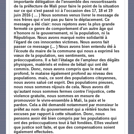
importante délégation de l'ensemble des ressortissants
de la préfecture de Mali pour faire le point de la situation
sur ce qui s'est passé ici à l'occasion des 17, 18 et 19
juin 2016 ( ... ) Nous sommes venus livrer le message de
nos frères qui n'ont pas pu faire le déplacement. Ce
message a été clair: nous rejetons avec la plus grande
fermeté ce genre de comportement d'un autre âge qui
n'honore ni le gouvernement, ni la population, ni la
République. Nous avons marqué notre solidarité à
l'égard de ces innocentes victimes. Nous avons fait
passer ce message (... ) Nous avons bien entendu été à
l'écoute du maire de la commune qui nous a exprimé les
vœux de la population, ses sentiments, ses
préoccupations. Il a fait l'étalage de l'ampleur des dégâts
physiques, matériels et même de bétail qui ont été
commis. Donc, nous avons compris que le mal est
profond, le malaise également profond au niveau des
populations. mais, ce sont des populations citoyennes,
nous avons salué cet esprit. Des populations pieuses,
nous nous sommes réjouis de cela. Nous avons dit
qu'autant nous sommes fermes contre l'injustice, cette
violence gratuite, nous sommes en mesure de
promouvoir le vivre-ensemble à Mali, la paix et le
pardon. Cela a été demandé notamment par monsieur le
préfet au nom du gouvernement qui a réitéré toutes les
excuses par rapport à cette situation. Donc, nous
pensons avoir été bien compris par les populations qui
ont des préoccupations tout à fait fondées. Elles veulent
que justice soit faite, et que des compensations soient
également effectuées.