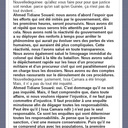
Nouvelledeguinee: qu'allez vous faire pour pour que justice
soit rendue. parce qu'on sait qu'en Guinée, ça n'est pas du
tout évident...
Ahmed Tidiane Souaré: nous avons d'abord l'espoir que
les efforts qui ont été initiés par le gouvernement, dès
les premières heures, seront poursuivis. Nous avons dit
et répété que nous serons très attentifs par rapport à
cela. Nous avons noté la réactivité du gouvernement qui
a su déployer des renforts à temps pour arrêter le
phénomène qui aurait pu évoluer vers des pertes de vies
humaines, qui auraient été plus compliquées. Cette
réactivité, nous l'avons salué en toute transparence.
Nous avons également salué le limogeage immédiat du
colonel qui était à la tête du bataillon. Nous avons salué
le dépêchement rapide sur les lieux d'un procureur
militaire et d'un procureur civil qui ont parallèlement pris
en charge tous les dossiers. Nous avons eu des comptes
rendus rassurants sur le déroulement de ces procédures.
Nouvelledeguinee: justement, Issa Camara a été limogé.
Mais, il n' a pas du tout été inquiété...
Ahmed Tidiane Souaré: oui. C'est dommage qu'il ne soit
pas inquiété. Mais, il faut comprendre que, dans toute
affaire, si nous voulons réparer l'injustice, il ne faut pas
commettre d'injustice. Il faut procéder à une enquête
minutieuse afin de dégager toutes les responsabilités.
Peut être qu'il ( Issa Camara ndlr ) n'est pas le seul
responsable. Ce sont les enquêtes qui vont déterminer
toutes les responsabilités. Je pense que la première
sanction, c'est une mesure conservatoire. Puis qu'il ne
se comprend plus avec les populations, la première