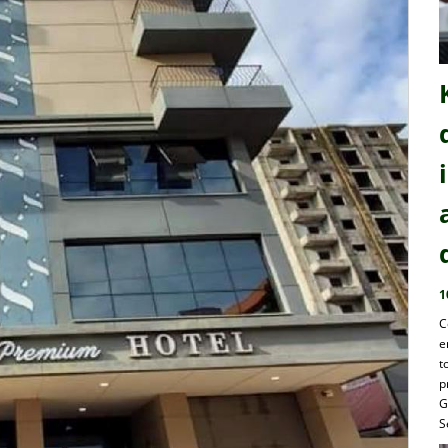
1
C
e
t
p
G
S