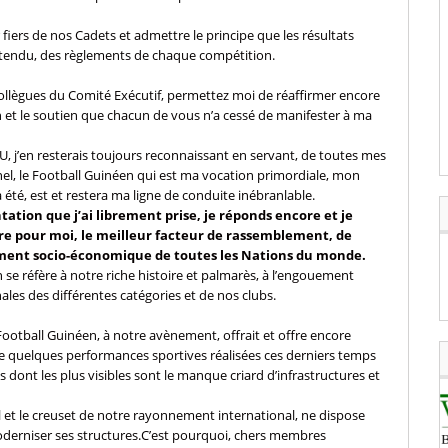
 fiers de nos Cadets et admettre le principe que les résultats
 entendu, des règlements de chaque compétition.
ollègues du Comité Exécutif, permettez moi de réaffirmer encore
on et le soutien que chacun de vous n’a cessé de manifester à ma
IEU, j’en resterais toujours reconnaissant en servant, de toutes mes
nel, le Football Guinéen qui est ma vocation primordiale, mon
 a été, est et restera ma ligne de conduite inébranlable.
tation que j’ai librement prise, je réponds encore et je
eure pour moi, le meilleur facteur de rassemblement, de
ement socio-économique de toutes les Nations du monde.
n se réfère à notre riche histoire et palmarès, à l’engouement
les des différentes catégories et de nos clubs.
Football Guinéen, à notre avènement, offrait et offre encore
e de quelques performances sportives réalisées ces derniers temps
es dont les plus visibles sont le manque criard d’infrastructures et
ll et le creuset de notre rayonnement international, ne dispose
erniser ses structures.C’est pourquoi, chers membres