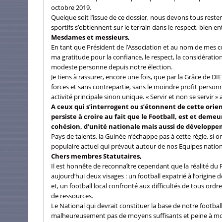
octobre 2019.
Quelque soit l’issue de ce dossier, nous devons tous rester
sportifs s’obtiennent sur le terrain dans le respect, bien
Mesdames et messieurs,
En tant que Président de l’Association et au nom de mes c
ma gratitude pour la confiance, le respect, la considérati
modeste personne depuis notre élection.
Je tiens à rassurer, encore une fois, que par la Grâce de D
forces et sans contrepartie, sans le moindre profit person
activité principale sinon unique. « Servir et non se servir »
A ceux qui s’interrogent ou s’étonnent de cette orien
persiste à croire au fait que le Football, est et dem
cohésion, d’unité nationale mais aussi de développ
Pays de talents, la Guinée n’échappe pas à cette règle, si o
populaire actuel qui prévaut autour de nos Equipes nationa
Chers membres Statutaires,
Il est honnête de reconnaître cependant que la réalité du 
aujourd’hui deux visages : un football expatrié à l’origin
et, un football local confronté aux difficultés de tous ordr
de ressources.
Le National qui devrait constituer la base de notre footba
malheureusement pas de moyens suffisants et peine à mod