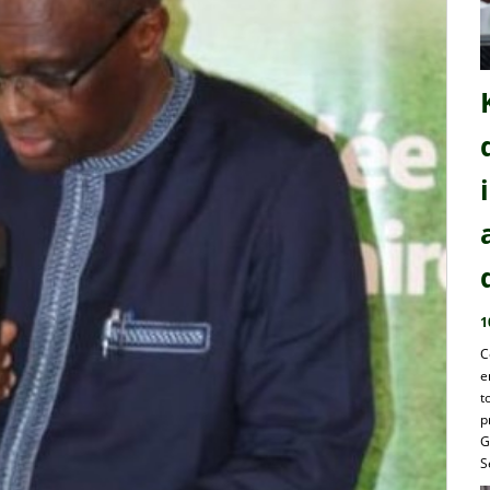
1
C
e
t
p
G
S