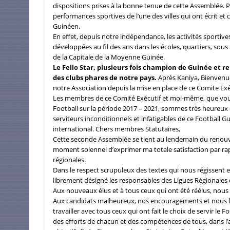
dispositions prises à la bonne tenue de cette Assemblée. 
performances sportives de l’une des villes qui ont écrit et c
Guinéen.
En effet, depuis notre indépendance, les activités sportiv
développées au fil des ans dans les écoles, quartiers, sou
de la Capitale de la Moyenne Guinée.
Le Fello Star, plusieurs fois champion de Guinée et r
des clubs phares de notre pays.
Après Kaniya, Bienvenu
notre Association depuis la mise en place de ce Comite Exéc
Les membres de ce Comité Exécutif et moi-même, que vous
Football sur la période 2017 – 2021, sommes très heureux d’a
serviteurs inconditionnels et infatigables de ce Football
international. Chers membres Statutaires,
Cette seconde Assemblée se tient au lendemain du renouvel
moment solennel d’exprimer ma totale satisfaction par r
régionales.
Dans le respect scrupuleux des textes qui nous régissent e
librement désigné les responsables des Ligues Régionales de
Aux nouveaux élus et à tous ceux qui ont été réélus, nous 
Aux candidats malheureux, nos encouragements et nous leu
travailler avec tous ceux qui ont fait le choix de servir l
des efforts de chacun et des compétences de tous, dans l