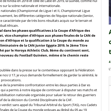
e de Kindia en 2018 et celle de Labé en 2019, la Guinée, comme nul
 sur la scène nationale et internationale.
ns nationales (Championnat de Ligue I et II, Championnat Ligue
ement, les différentes catégories de l’équipe nationale (Senior,
 caractérisée par de très bons résultats acquis sur le terrain et
all Africain.
al dans les phases qualificatives à la Coupe d’Afrique des
det, vice-champion d’Afrique aux phases finales de la CAN de
ion d’Afrique et la qualification à la Coupe du monde au
 éliminatoire de la CAN Junior Egypte 2019, le 2ème Titre
ché par le Horoya Athletic Club, 8ème du continent sont,
 renouveau du Football Guinéen, même si le chemin reste
4
L
F publiée dans la presse sur le contentieux opposant la Fédération
de nos U 17, je vous demande formellement de garder la sérénité, le
x provocations.
se de la première confrontation entre les deux parties à Dar es
qui a permis à notre équipe de continuer à disputer ses matchs et
obilisation nationale organisée pour saluer le retour des guerriers
if de la décision du Comité Disciplinaire de la CAF.
e verdict sans appel du Tribunal Arbitral du Sport (TAS), nos Cadets
 finales de la Coupe du monde prévues au Brésil du 05 au 19