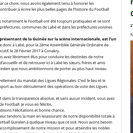
Par ce choix, nous avons également tenu à honorer les
ontribuer à écrire les plus belles pages de l’histoire du Football
es notamment le Football ont été toujours pratiquées et se sont
2
s préfectures, communes de Labé et dans les préfectures voisines
K
eprésentant de la Guinée sur la scène internationale, est l’un
e donc à Labé, pour la 2ème Assemblée Générale Ordinaire de
utif, le 28 Février 2017 à Conakry.
 avez librement élus pour conduire les destinées de notre
ccueillir et de retrouver ici à Labé les sœurs, frères et amis
 Guinéen que nous ambitionnons de porter au plus haut niveau
lement du mandat des Ligues Régionales. C’est le lieu et le
apport au bon déroulement des opérations de vote des Ligues
t dans la transparence absolue, et sans aucun incident, vous avez
 Football. Je vous en félicite.
disons Félicitations et bonne chance.
r tendons la main en lesassurant de notre disponibilité totale à
e Football Guinéen à quelque niveau que ce soit. Nous avons besoin
’accomplissement de notre mission et pour atteindre les nobles