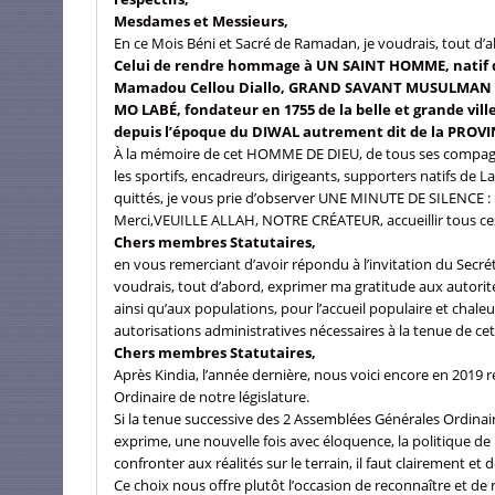
Mesdames et Messieurs,
En ce Mois Béni et Sacré de Ramadan, je voudrais, tout d’a
Celui de rendre hommage à UN SAINT HOMME, natif du
Mamadou Cellou Diallo, GRAND SAVANT MUSULMAN d
MO LABÉ, fondateur en 1755 de la belle et grande vil
depuis l’époque du DIWAL autrement dit de la PROVI
À la mémoire de cet HOMME DE DIEU, de tous ses compagnon
les sportifs, encadreurs, dirigeants, supporters natifs de L
quittés, je vous prie d’observer UNE MINUTE DE SILENCE :
Merci,VEUILLE ALLAH, NOTRE CRÉATEUR, accueillir tous ces 
Chers membres Statutaires,
en vous remerciant d’avoir répondu à l’invitation du Secré
voudrais, tout d’abord, exprimer ma gratitude aux autorit
ainsi qu’aux populations, pour l’accueil populaire et chaleu
autorisations administratives nécessaires à la tenue de c
Chers membres Statutaires,
Après Kindia, l’année dernière, nous voici encore en 2019
Ordinaire de notre législature.
Si la tenue successive des 2 Assemblées Générales Ordinaires
exprime, une nouvelle fois avec éloquence, la politique de n
confronter aux réalités sur le terrain, il faut clairement et
Ce choix nous offre plutôt l’occasion de reconnaître et de 