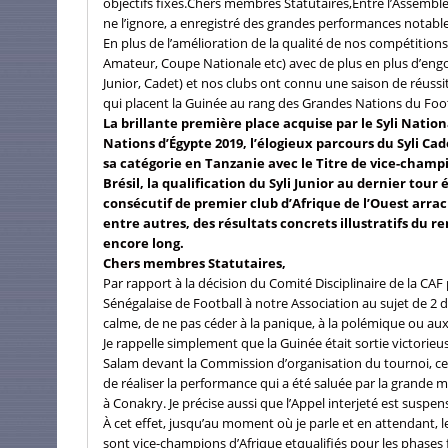
objectifs fixés.Chers membres Statutaires,Entre l’Assemblé
ne l’ignore, a enregistré des grandes performances notables
En plus de l’amélioration de la qualité de nos compétitio
Amateur, Coupe Nationale etc) avec de plus en plus d’engou
Junior, Cadet) et nos clubs ont connu une saison de réussite
qui placent la Guinée au rang des Grandes Nations du Footb
La brillante première place acquise par le Syli Nation
Nations d’Égypte 2019, l’élogieux parcours du Syli Ca
sa catégorie en Tanzanie avec le Titre de vice-champ
Brésil, la qualification du Syli Junior au dernier tour
consécutif de premier club d’Afrique de l’Ouest arra
entre autres, des résultats concrets illustratifs du
encore long.
Chers membres Statutaires,
Par rapport à la décision du Comité Disciplinaire de la CA
Sénégalaise de Football à notre Association au sujet de 2 
calme, de ne pas céder à la panique, à la polémique ou au
Je rappelle simplement que la Guinée était sortie victorieu
Salam devant la Commission d’organisation du tournoi, ce 
de réaliser la performance qui a été saluée par la grande m
à Conakry. Je précise aussi que l’Appel interjeté est suspens
À cet effet, jusqu’au moment où je parle et en attendant, l
sont vice-champions d’Afrique etqualifiés pour les phases