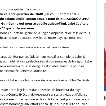
bord, m’acquitter d’un devoir :
 célèbre quartier de DIARI, j’ai voulu nommer feu
u 18ème Siècle, connu sous le nom de KARAMÖKÖ ALPHA
le Guinéenne qui nous accueille aujourd’hui, Labé Capitale
NCE qui porte son nom.
s et Chefs Religieux de la Région disparus, et de celle de tous
abé ainsi que de toutes les villes de notre pays qui nous ont
illustres disparus dans son éternel paradis. Amen.
tariat Général par cedéplacement massif et complet à Labé, je
és administratives, préfectorales et communales de la région Labé
reux réservé à tous les délégués et invités, ainsi que pour les
ette Assemblée Générale Ordinaire.
 réunis à Labé pour les travaux de la seconde Assemblée Générale
 de notre législature dans les villes de l’intérieur du pays
otre Comité Exécutif de décentraliser ses activités et d’aller se
 dès à présent préciser que le choix de Labé n’est point une faveur.
rendre hommage aux efforts de sa Ligue que je félicite pour les