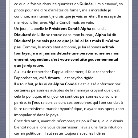
ce que je faisais dans les quartiers en
Guinée.
Il m'a envoyé, sa
photo pour me dire d'arrêter de fumer, mais incrédule je
continue, maintenant je crois que je vais arrêter. Il a essayé de
me réconcilier avec Alpha Condé mais en vain.
Un jour, il appelle le
Président Condé Alpha
et lui dit,
Dioubaté
de
Lille
se trouve dans mon bureau,
Alpha
lui dit
Dioubaté je ne sais pas ce que je lui ai fait mais il m'aime
pas.
Comme, le micro était actionné, je lui réponds
achtak
fourlaye, je n ai jamais détesté une personne, même mon
ennemi, cependant c'est votre conduite gouvernemental
que je réprouve.
Au lieu de rechercher l'applaudissement, il faut rechercher
l'approbation, voilà
Amara
, il est psycho rigide.
Il a tout fait, je lui ai dit
Alpha Condé
s'est laissé enfermer par
certaines personnes adeptes de la mamaya croyant que c est
cela la politique, et un jour ce sont ces personnes qui vont le
perdre. Et j'eus raison, ce sont ces personnes qui l ont conduit à
faire un troisième mandat hypothétique, n ayant pas aperçu son
impopularité dans le pays.
Chez des amis, avant de m'embarquer pou
r Paris
, je leur disais
bientôt nous allons vous débarrasser, j'avais une forte intuition
car en politique, il faut rester toujours avec les fidèles