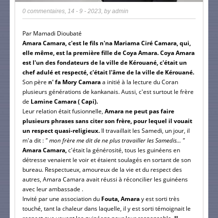
0 commentaires
,
14 - 9 - 2023
, by
admin
Par Mamadi Dioubaté
Amara Camara, c'est le fils n'na Mariama Ciré Camara, qui,
elle même, est la première fille de Coya Amara.
Coya Amara
est l'un des fondateurs de la ville de Kérouané, c'était un
chef adulé et respecté, c'était l'âme de la ville de Kérouané.
Son père
n' fa Mory Camara
a initié à la lecture du Coran
plusieurs générations de kankanais. Aussi, c'est surtout le frère
de
Lamine Camara ( Capi).
Leur relation était fusionnelle,
Amara ne peut pas faire
plusieurs phrases sans citer son frère, pour lequel il vouait
un respect quasi-religieux.
Il travaillait les Samedi, un jour, il
m'a dit :
" mon frère me dit de ne plus travailler les Samedis... "
Amara Camara,
c'était la générosité, tous les guinéens en
détresse venaient le voir et étaient soulagés en sortant de son
bureau. Respectueux, amoureux de la vie et du respect des
autres, Amara Camara avait réussi à réconcilier les guinéens
avec leur ambassade .
Invité par une association du
Fouta, Amara
y est sorti très
touché, tant la chaleur dans laquelle, il y est sorti témoignait le