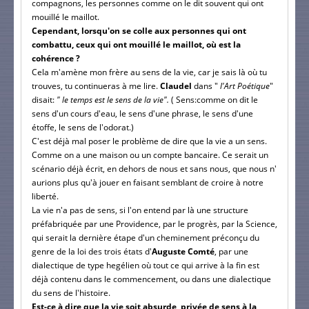
compagnons, les personnes comme on le dit souvent qui ont
mouillé le maillot.
Cependant, lorsqu'on se colle aux personnes qui ont
combattu, ceux qui ont mouillé le maillot, où est la
cohérence ?
Cela m'amène mon frère au sens de la vie, car je sais là où tu
trouves, tu continueras à me lire.
Claudel
dans "
l'Art Poétique
"
disait:
" le temps est le sens de la vie".
( Sens:comme on dit le
sens d'un cours d'eau, le sens d'une phrase, le sens d'une
étoffe, le sens de l'odorat.)
C'est déjà mal poser le problème de dire que la vie a un sens.
Comme on a une maison ou un compte bancaire. Ce serait un
scénario déjà écrit, en dehors de nous et sans nous, que nous n'
aurions plus qu'à jouer en faisant semblant de croire à notre
liberté.
La vie n'a pas de sens, si l'on entend par là une structure
préfabriquée par une Providence, par le progrès, par la Science,
qui serait la dernière étape d'un cheminement préconçu du
genre de la loi des trois états d'
Auguste Comté
, par une
dialectique de type hegélien où tout ce qui arrive à la fin est
déjà contenu dans le commencement, ou dans une dialectique
du sens de l'histoire.
Est-ce à dire que la vie soit absurde, privée de sens à la