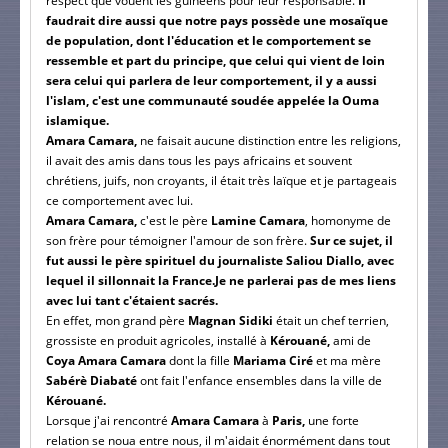
respect que vouent les guinéens pour leur responsable.
Il
faudrait dire aussi que notre pays possède une mosaïque
de population, dont l'éducation et le comportement se
ressemble et part du principe, que celui qui vient de loin
sera celui qui parlera de leur comportement, il y a aussi
l'islam, c'est une communauté soudée appelée la Ouma
islamique.
Amara Camara,
ne faisait aucune distinction entre les religions,
il avait des amis dans tous les pays africains et souvent
chrétiens, juifs, non croyants, il était très laïque et je partageais
ce comportement avec lui.
Amara Camara,
c'est le père
Lamine Camara
, homonyme de
son frère pour témoigner l'amour de son frère.
Sur ce sujet, il
fut aussi le père spirituel du journaliste Saliou Diallo, avec
lequel il sillonnait la France.
Je ne parlerai pas de mes liens
avec lui tant c'étaient sacrés.
En effet, mon grand père
Magnan Sidiki
était un chef terrien,
grossiste en produit agricoles, installé à
Kérouané,
ami de
Coya Amara Camara
dont la fille
Mariama Ciré
et ma mère
Sabérè Diabaté
ont fait l'enfance ensembles dans la ville de
Kérouané.
Lorsque j'ai rencontré
Amara Camara
à
Paris,
une forte
relation se noua entre nous, il m'aidait énormément dans tout