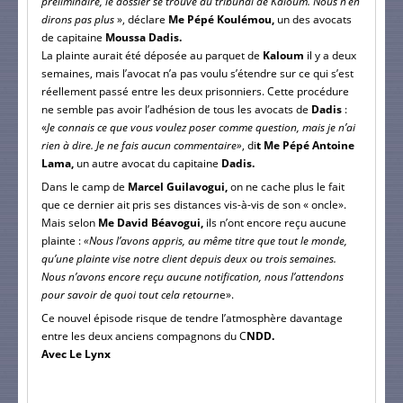
préliminaire, le dossier se trouve au tribunal de Kaloum. Nous n’en
dirons pas plus
», déclare
Me Pépé Koulémou,
un des avocats
de capitaine
Moussa Dadis.
La plainte aurait été déposée au parquet de
Kaloum
il y a deux
semaines, mais l’avocat n’a pas voulu s’étendre sur ce qui s’est
réellement passé entre les deux prisonniers. Cette procédure
ne semble pas avoir l’adhésion de tous les avocats de
Dadis
:
«
Je connais ce que vous voulez poser comme question, mais je n’ai
rien à dire. Je ne fais aucun commentaire»
, di
t Me Pépé Antoine
Lama,
un autre avocat du capitaine
Dadis.
Dans le camp de
Marcel Guilavogui,
on ne cache plus le fait
que ce dernier ait pris ses distances vis-à-vis de son « oncle».
Mais selon
Me David Béavogui,
ils n’ont encore reçu aucune
plainte :
«Nous l’avons appris, au même titre que tout le monde,
qu’une plainte vise notre client depuis deux ou trois semaines.
Nous n’avons encore reçu aucune notification, nous l’attendons
pour savoir de quoi tout cela retourn
e».
Ce nouvel épisode risque de tendre l’atmosphère davantage
entre les deux anciens compagnons du C
NDD.
Avec Le Lynx