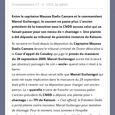
0 commentaires
,
27 - 6 - 2023
, by
admin
Entre le capitaine Moussa Dadis Camara et le commandant
Marcel Guilavogui, le courant ne passe plus. L’ancien
président de la transition sous le CNDD accuse celui qui se
faisait passer pour son neveu de « chantage ». Une plainte
a été déposée au tribunal de première instance de Kaloum.
Ils seraient en froid depuis la déposition du
Capitaine Moussa
Dadis Camara
devant le tribunal criminel de Dixinn délocalisé à
la
Cour d’appel de Conakry
qui juge le
procès du massacre
du 28 septembre 2009. Marcel Guilavogui
aurait été écœuré
par plusieurs passages de son «
oncle
» quand celui-ci était à la
barre.
La tension entre les deux serait telle que
Marcel Guilavogui
qui
avait nié toute implication dans le massacre du 28 septembre
était prêt à revenir sur sa déposition pour charger son ancien
patron. La «
querelle »
vient de franchir un nouveau palier.
L’ancien président du
CNDD
a déposé une plainte pour «
chantage
» au
TPI de Kaloum
: «
C’est effectif, le Président Dadis
a porté plainte contre monsieur Marcel Guilavogui pour tentative
de chantage. Pour le moment, nous sommes à l’enquête