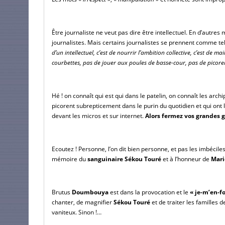
Être journaliste ne veut pas dire être intellectuel. En d’autres
journalistes. Mais certains journalistes se prennent comme tel
d’un intellectuel, c’est de nourrir l’ambition collective, c’est de mai
courbettes, pas de jouer aux poules de basse-cour, pas de picore
Hé ! on connaît qui est qui dans le patelin, on connaît les archi
picorent subrepticement dans le purin du quotidien et qui ont l
devant les micros et sur internet.
 Alors fermez vos grandes g
Ecoutez ! Personne, l’on dit bien personne, et pas les imbécile
mémoire du 
sanguinaire Sékou Touré
 et à l’honneur de 
Mari
Brutus 
Doumbouya
 est dans la provocation et le 
« je-m’en-f
chanter, de magnifier 
Sékou Touré
 et de traiter les familles 
vaniteux. Sinon !…