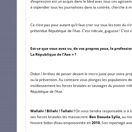
d’expression est un acquis dans le bled avec tous ces agissem
à stipendier tous les journalistes dans la contrée, cherche à m
Ce n’est pas pour autant qu’il faut crier sur tous les toits du n’i
prétendue République de l’Axe. C’est ridicule, gugusse ! C’est v
Est-ce que vous avez vu, de vos propres yeux, la profession
La République de l’Axe » ?
Didon ! Arrêtez de pester devant le micro juste pour votre prop
ou la prévention. Au contraire vous plongez les populations de
insidieusement les forces brutales et sauvages du pouvoir mili
République de l’Axe.
Wallahi ! Billahi ! Tallahi !
 On vous tiendra responsable si à l
ses forces brutales les massacrent. 
Ben Daouda Sylla,
 au mi
histoire bidon d’eau empoisonnée en
 2010.
 Son reportage avai