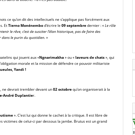
 mots ce qu’on dit des intellectuels ne s’applique pas forcément aux 
s. Et
 Tierno Monénembo 
d’écrire le 
09 septembre
 dernier : «
 Le rôle 
ntenir le rêve, c‘est de susciter l’élan historique, pas de faire des 
r dans le purin du quotidien.
 »
patelins qui jouent aux «
Ngnarimakha
 » ou « 
laveurs de chats 
», qui 
’obligation morale et la mission de défendre ce pouvoir militariste 
ueules, Yandi !
s, ne devrait trembler devant un 
02 octobre 
qu’on organiserait à la 
e-André Duplantie
r.
outisme 
». C’est lui qui donne le cachet à la critique. Il est libre de 
des victimes de celui-ci par dessous la jambe. Brutus est un grand 