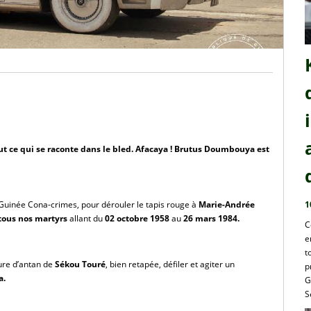
tout ce qui se raconte dans le bled. Afacaya ! Brutus Doumbouya est 
1
 Guinée Cona-crimes, pour dérouler le tapis rouge à 
Marie-Andrée 
 tous nos martyrs
 allant du 
02 octobre 1958
 au
 26 mars 1984.
C
e
t
ture d’antan de 
Sékou Touré
, bien retapée, défiler et agiter un 
p
a.
G
S