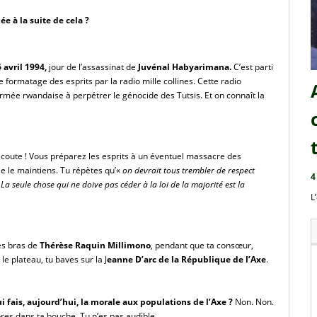
 à la suite de cela ?
6 avril 1994,
 jour de l’assassinat de 
Juvénal Habyarimana.
 C’est parti 
 formatage des esprits par la radio mille collines. Cette radio 
rmée rwandaise à perpétrer le génocide des Tutsis. Et on connaît la 
coute ! Vous préparez les esprits à un éventuel massacre des 
t je le maintiens. Tu répètes qu’«
 on devrait tous trembler de respect 
4
 
La seule chose qui ne doive pas céder à la loi de la majorité est la 
L
les bras de
 Thérèse Raquin Millimono
, pendant que ta consœur,
r le plateau, tu baves sur la J
eanne D’arc de la République de l’Axe
.
 qui fais, aujourd’hui, la morale aux populations de l’Axe ?
 Non. Non. 
res dans ta bouche. Tu n’es pas audible.