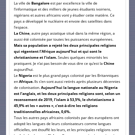
La ville de
Bangalore
est par excellence la ville de
l’informatique et des milliers de jeunes étudiants ivoiriens,
nigérians et autres africains vont y étudier cette matière. Ce
pays a développé le nucléaire et envoie des satellites dans
l’espace.
La Chine
, autre pays asiatique situé dans la même région, a
aussi été colonisée par toutes les puissances européennes.
Mais sa population a rejeté les deux principales religions
qui régentent l’Afrique aujourd’hui et qui sont le
christianisme et l’islam.
Seules quelques minorités les
pratiquent. Je n’ai pas besoin de vous dire ce qu’est la
Chine
aujourd’hui.
Le
Nigeria
est le plus grand pays colonisé par les Britanniques
en
Afrique.
Ils s’en sont aussi retirés après plusieurs décennies
de colonisation.
Aujourd’hui la langue nationale au Nigeria
est l’anglais, et les deux principales religions sont, selon un
recensement de 2019, l’islam à 53,5%, le christianisme à
45,9% et les « autres », c’est-à-dire les religions
traditionnelles africaines, 0,6%.
Tous les autres pays africains colonisés par des européens ont
adopté les langues de leurs colonisateurs comme langues
officielles, ont étouffé les leurs, et les principales religions sont