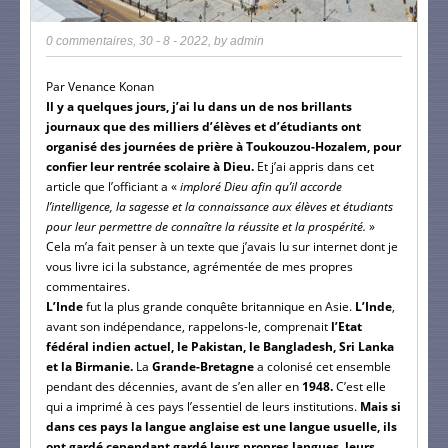
0 commentaires
,
30 - 8 - 2022
, by
admin
Par Venance Konan
Il y a quelques jours, j’ai lu dans un de nos brillants
journaux que des milliers d’élèves et d’étudiants ont
organisé des journées de prière à Toukouzou-Hozalem, pour
confier leur rentrée scolaire à Dieu.
Et j’ai appris dans cet
article que l’officiant a «
imploré Dieu afin qu’il accorde
l’intelligence, la sagesse et la connaissance aux élèves et étudiants
pour leur permettre de connaître la réussite et la prospérité.
»
Cela m’a fait penser à un texte que j’avais lu sur internet dont je
vous livre ici la substance, agrémentée de mes propres
commentaires.
L’Inde
fut la plus grande conquête britannique en Asie.
L’Inde
,
avant son indépendance, rappelons-le, comprenait
l’Etat
fédéral indien actuel, le Pakistan, le Bangladesh, Sri Lanka
et la Birmanie.
La
Grande-Bretagne
a colonisé cet ensemble
pendant des décennies, avant de s’en aller en
1948.
C’est elle
qui a imprimé à ces pays l’essentiel de leurs institutions.
Mais si
dans ces pays la langue anglaise est une langue usuelle, ils
ont gardé cependant gardé leurs propres langues, leurs