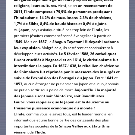
religions, leurs cultures.
Ainsi, selon
un recensement de
2011, l’Inde compterait 79,9% de personnes pratiquant
l’hindouisme, 14,2% de musulmans, 2,3% de chrétiens,
1,7% de Sikhs, 8,4% de bouddhistes et 0,4% de jaïns.
Au
Japon,
pays asiatique situé pas trop loin de
l’Inde,
les
premiers jésuites commencèrent à évangéliser à partir de
1549
. Mais en
1587,
le
Shogun Toyotomi Hideyoshi ordonna
leur expulsion.
Malgré cela, ils restèrent et continuèrent à
développer leurs activités.
Le 5 février 1588, 26 catholiques
furent crucifiés à Nagasaki et en 1614, le christianisme fut
interdit dans le pays. En 1637-1638, la rébellion chrétienne
de Shimabara fut réprimée par le massacre des insurgés et
suivie de l’expulsion des Portugais du Japon.
Entre 1
641
et
1853,
aucun étranger ne put entrer au Japon et aucun Japonais
ne put en sortir sous peine de mort.
Aujourd’hui la majorité
des Japonais sont soit Shintoïste, soit Bouddhistes.
Faut-il vous rappeler que le Japon est la deuxième ou
troisième puissance économique du monde ?
L’
Inde
, comme vous le savez tous, est le leader mondial en
informatique et une bonne partie des dirigeants des plus
importantes sociétés de la
Silicon Valley aux Etats Unis
v
iennent de
l’Inde
.