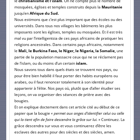
le
christianisme et l’islam
. On ne compte plus le nombre de
mosquées, églises et temples construits depuis la
Mauritanie
jusqu’en
Afrique du Sud.
Nous estimons que c’est plus important que des écoles ou des
universités. Dans tous nos villages les bâtiments les plus
imposants sont les églises, temples ou mosquées. Et il est très
mal vu par l’intelligentsia de ces pays africains de pratiquer les
religions ancestrales. Dans certains pays africains, notamment
le
Mali, le Burkina Faso, le Niger, le Nigeria, la Somalie,
une
partie de la population massacre ceux qui ne se réclament pas
de l’islam, ou du moins d’un certain
islam.
Nous savons tous dans quels états se trouvent nos pays, ou
pour être bien habillé il faut porter des habits européens ou
arabes, ou il faut renoncer totalement à son identité pour
appartenir à l’élite. Nos pays où, plutôt que d’aller étudier ses
leçons, on va organiser des séances de prière avec des
bougies.
Et on explique doctement dans cet article cité au début de ce
papier que la bougie
« permet aux anges d’identifier celui ou celle
qui la tient afin de faire descendre la grâce sur lui.
» Continuez. La
grâce descendra sur vous et vous continuerez d’être les
esclaves des autres pour des siècles et des siècles, amen.