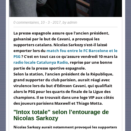
0 commentaires
,
10 - 3 - 2017
, by
admin
La presse espagnole assure que l'ancien président,
galvanisé par le but de Cavani, a provoqué les
supporters catalans. Nicolas Sarkozy s'est-il laissé
emporter lors du
match fou entre le FC Barcelone et le
PSG
? C'est en tout cas ce qu'assure vendredi 10 mars la
radio locale Catalunya
Radio
, reprise par une bonne
partie de la presse sportive espagnole.
Selon la station, l'ancien président de la République,
grand supporter du club parisien, aurait réagi avec
virulence lors du but d'Edinson Cavani, qui qualifiait
alors le PSG pour les quarts de finale de la Ligue des
champions. Il se trouvait dans une loge VIP aux côtés
des joueurs parisiens Maxwell et Thiago Motta.
"Intox totale" selon l'entourage de
Nicolas Sarkozy
Nicolas Sarkozy aurait notamment provoqué les supporters