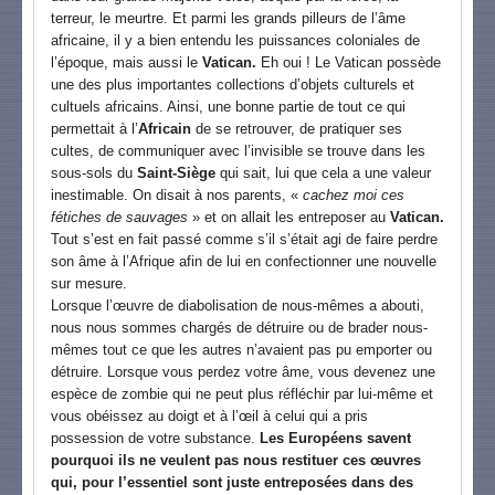
terreur, le meurtre. Et parmi les grands pilleurs de l’âme
africaine, il y a bien entendu les puissances coloniales de
l’époque, mais aussi le
Vatican.
Eh oui ! Le Vatican possède
une des plus importantes collections d’objets culturels et
cultuels africains. Ainsi, une bonne partie de tout ce qui
permettait à l’
Africain
de se retrouver, de pratiquer ses
cultes, de communiquer avec l’invisible se trouve dans les
sous-sols du
Saint-Siège
qui sait, lui que cela a une valeur
inestimable. On disait à nos parents, «
cachez moi ces
fétiches de sauvages
» et on allait les entreposer au
Vatican.
Tout s’est en fait passé comme s’il s’était agi de faire perdre
son âme à l’Afrique afin de lui en confectionner une nouvelle
sur mesure.
Lorsque l’œuvre de diabolisation de nous-mêmes a abouti,
nous nous sommes chargés de détruire ou de brader nous-
mêmes tout ce que les autres n’avaient pas pu emporter ou
détruire. Lorsque vous perdez votre âme, vous devenez une
espèce de zombie qui ne peut plus réfléchir par lui-même et
vous obéissez au doigt et à l’œil à celui qui a pris
possession de votre substance.
Les Européens savent
pourquoi ils ne veulent pas nous restituer ces œuvres
qui, pour l’essentiel sont juste entreposées dans des