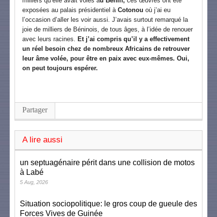
milliers qu’elle avait volés a
u Bénin,
ces œuvres ont été
exposées au palais présidentiel à
Cotonou
où j’ai eu
l’occasion d’aller les voir aussi. J’avais surtout remarqué la
joie de milliers de Béninois, de tous âges, à l’idée de renouer
avec leurs racines.
Et j’ai compris qu’il y a effectivement
un réel besoin chez de nombreux Africains de retrouver
leur âme volée, pour être en paix avec eux-mêmes. Oui,
on peut toujours espérer.
Partager
A lire aussi
un septuagénaire périt dans une collision de motos
à Labé
5 Aug, 2026
Situation sociopolitique: le gros coup de gueule des
Forces Vives de Guinée