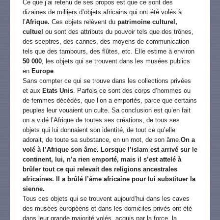
Ce que j’ai retenu de ses propos est que ce sont des
dizaines de milliers d’objets africains qui ont été volés à
l’
Afrique.
Ces objets relèvent du
patrimoine culturel,
cultuel
ou sont des attributs du pouvoir tels que des trônes,
des sceptres, des cannes, des moyens de communication
tels que des tambours, des flûtes, etc. Elle estime à environ
50 000
, les objets qui se trouvent dans les musées publics
en
Europe
.
Sans compter ce qui se trouve dans les collections privées
et aux
Etats Unis
. Parfois ce sont des corps d’hommes ou
de femmes décédés, que l’on a emportés, parce que certains
peuples leur vouaient un culte. Sa conclusion est qu’en fait
on a vidé l’Afrique de toutes ses créations, de tous ses
objets qui lui donnaient son identité, de tout ce qu’elle
adorait, de toute sa substance, en un mot, de son âme.
On a
volé à l’Afrique son âme. Lorsque l’islam est arrivé sur le
continent, lui, n’a rien emporté, mais il s’est attelé à
brûler tout ce qui relevait des religions ancestrales
africaines. Il a brûlé l’âme africaine pour lui substituer la
sienne.
Tous ces objets qui se trouvent aujourd’hui dans les caves
des musées européens et dans les domiciles privés ont été
dans leur grande majorité volés, acquis par la force, la