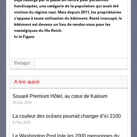
handicapées, une catégorie de la population qui avait été
victime du régime nazi. Mais depuis 2011, les propriétaires
s'oppose à toute utilisation du bâtiment. Resté inoccupé, le
bâtiment est devenu un lieu de rendez-vous pour les
nostalgiques du IIIe Reich.
In le Figaro
Partager
A lire aussi
Souaré Premium Hôtel, au cœur de Kaloum
20 Jun, 2020
La couleur des océans pourrait changer d’ici 2100
6 Feb, 2019
Le Washington Post liste les 2000 mensonges du