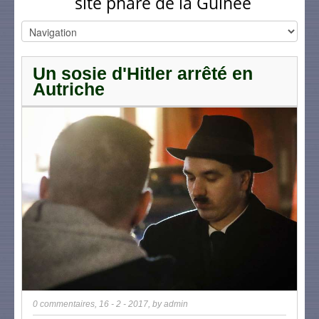
site phare de la Guinée
Un sosie d'Hitler arrêté en
Autriche
0 commentaires
,
16 - 2 - 2017
, by
admin