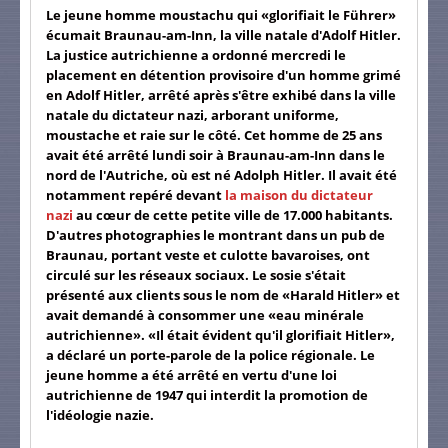
Le jeune homme moustachu qui «glorifiait le Führer»
écumait Braunau-am-Inn, la ville natale d'Adolf Hitler.
La justice autrichienne a ordonné mercredi le
placement en détention provisoire d'un homme grimé
en Adolf Hitler, arrêté après s'être exhibé dans la ville
natale du dictateur nazi, arborant uniforme,
moustache et raie sur le côté. Cet homme de 25 ans
avait été arrêté lundi soir à Braunau-am-Inn dans le
nord de l'Autriche, où est né Adolph Hitler. Il avait été
notamment repéré devant
la maison du dictateur
nazi
au cœur de cette petite ville de 17.000 habitants.
D'autres photographies le montrant dans un pub de
Braunau, portant veste et culotte bavaroises, ont
circulé sur les réseaux sociaux. Le sosie s'était
présenté aux clients sous le nom de «Harald Hitler» et
avait demandé à consommer une «eau minérale
autrichienne». «Il était évident qu'il glorifiait Hitler»,
a déclaré un porte-parole de la police régionale. Le
jeune homme a été arrêté en vertu d'une loi
autrichienne de 1947 qui interdit la promotion de
l'idéologie nazie.