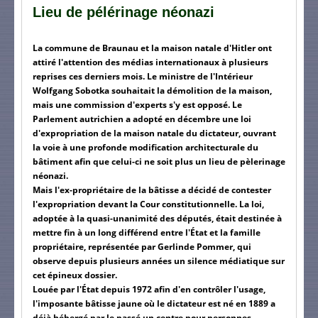
Lieu de pélérinage néonazi
La commune de Braunau et la maison natale d'Hitler ont
attiré l'attention des médias internationaux à plusieurs
reprises ces derniers mois. Le ministre de l'Intérieur
Wolfgang Sobotka souhaitait la démolition de la maison,
mais une commission d'experts s'y est opposé. Le
Parlement autrichien a adopté en décembre une loi
d'expropriation de la maison natale du dictateur, ouvrant
la voie à une profonde modification architecturale du
bâtiment afin que celui-ci ne soit plus un lieu de pèlerinage
néonazi.
Mais l'ex-propriétaire de la bâtisse a décidé de contester
l'expropriation devant la Cour constitutionnelle. La loi,
adoptée à la quasi-unanimité des députés, était destinée à
mettre fin à un long différend entre l'État et la famille
propriétaire, représentée par Gerlinde Pommer, qui
observe depuis plusieurs années un silence médiatique sur
cet épineux dossier.
Louée par l'État depuis 1972 afin d'en contrôler l'usage,
l'imposante bâtisse jaune où le dictateur est né en 1889 a
déjà hébergé par le passé un centre pour personnes