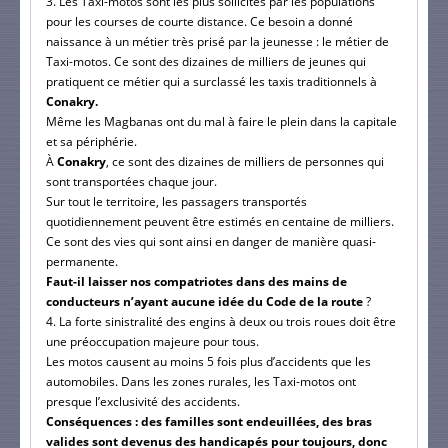
3. Les Taxi-motos sont les plus sollicités par les populations
pour les courses de courte distance. Ce besoin a donné
naissance à un métier très prisé par la jeunesse : le métier de
Taxi-motos.
Ce sont des dizaines de milliers de jeunes qui
pratiquent ce métier qui a surclassé les taxis traditionnels à
Conakry.
Même les Magbanas ont du mal à faire le plein dans la capitale
et sa périphérie.
À
Conakry
, ce sont des dizaines de milliers de personnes qui
sont transportées chaque jour.
Sur tout le territoire, les passagers transportés
quotidiennement peuvent être estimés en centaine de milliers.
Ce sont des vies qui sont ainsi en danger de manière quasi-
permanente.
Faut-il laisser nos compatriotes dans des mains de
conducteurs n’ayant aucune idée du Code de la route
?
4. La forte sinistralité des engins à deux ou trois roues doit être
une préoccupation majeure pour tous.
Les motos causent au moins 5 fois plus d’accidents que les
automobiles.
Dans les zones rurales, les Taxi-motos ont
presque l’exclusivité des accidents.
Conséquences : des familles sont endeuillées, des bras
valides sont devenus des handicapés pour toujours, donc