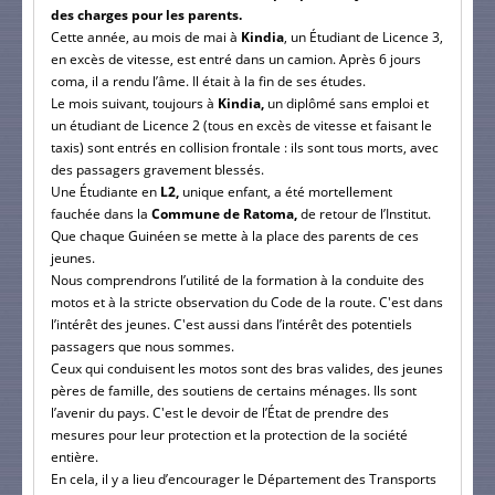
des charges pour les parents.
Cette année, au mois de mai à
Kindia
, un Étudiant de Licence 3,
en excès de vitesse, est entré dans un camion. Après 6 jours
coma, il a rendu l’âme. Il était à la fin de ses études.
Le mois suivant, toujours à
Kindia,
un diplômé sans emploi et
un étudiant de Licence 2 (tous en excès de vitesse et faisant le
taxis) sont entrés en collision frontale : ils sont tous morts, avec
des passagers gravement blessés.
Une Étudiante en
L2,
unique enfant, a été mortellement
fauchée dans la
Commune de Ratoma,
de retour de l’Institut.
Que chaque Guinéen se mette à la place des parents de ces
jeunes.
Nous comprendrons l’utilité de la formation à la conduite des
motos et à la stricte observation du Code de la route.
C'est dans
l’intérêt des jeunes. C'est aussi dans l’intérêt des potentiels
passagers que nous sommes.
Ceux qui conduisent les motos sont des bras valides, des jeunes
pères de famille, des soutiens de certains ménages. Ils sont
l’avenir du pays.
C'est le devoir de l’État de prendre des
mesures pour leur protection et la protection de la société
entière.
En cela, il y a lieu d’encourager le Département des Transports