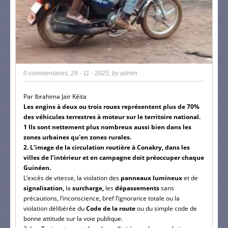
0 commentaires
,
29 - 11 - 2025
, by
admin
Par Ibrahima Jair Kéïta
Les engins à deux ou trois roues représentent plus de 70%
des véhicules terrestres à moteur sur le territoire national.
1
Ils sont nettement plus nombreux aussi bien dans les
zones urbaines qu'en zones rurales.
2. L’image de la circulation routière à Conakry, dans les
villes de l’intérieur et en campagne doit préoccuper chaque
Guinéen.
L’excès de vitesse, la violation des
panneaux lumineux
et de
signalisation,
la
surcharge,
les
dépassements
sans
précautions, l’inconscience, bref l’ignorance totale ou la
violation délibérée du
Code de la route
ou du simple code de
bonne attitude sur la voie publique.