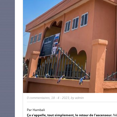
0 commentaires
,
18 - 4 - 2023
, by
admin
Par Hambali
Ça s'appelle, tout simplement, le retour de l'ascenseur.
Né