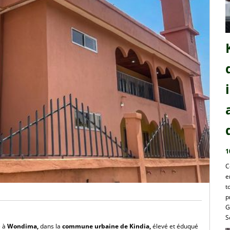
1
C
e
t
p
G
S
 à
Wondima,
dans la
commune urbaine de Kindia,
élevé et éduqué