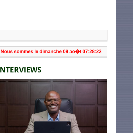
Nous sommes le dimanche 09 ao�t 07:28:22
INTERVIEWS