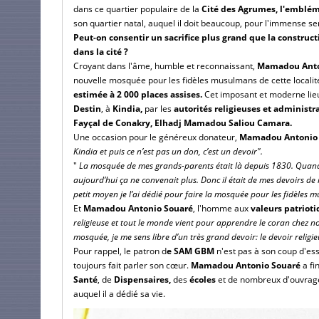
dans ce quartier populaire de la
Cité des Agrumes,
l'emblé
son quartier natal, auquel il doit beaucoup, pour l'immense se
Peut-on consentir un sacrifice plus grand que la constru
dans la cité ?
Croyant dans l'âme, humble et reconnaissant,
Mamadou Anto
nouvelle mosquée pour les fidèles musulmans de cette localit
estimée à 2 000 places assises.
Cet imposant et moderne lieu
Destin
, à
Kindia,
par les
autorités religieuses et administra
Fayçal de Conakry, Elhadj Mamadou Saliou Camara.
Une occasion pour le généreux donateur,
Mamadou Antonio 
Kindia et puis ce n’est pas un don, c’est un devoir".
"
La mosquée de mes grands-parents était là depuis 1830. Quand o
aujourd’hui ça ne convenait plus. Donc il était de mes devoirs d
petit moyen je l’ai dédié pour faire la mosquée pour les fidèles
Et
Mamadou Antonio Souaré
, l'homme aux
valeurs patriot
religieuse et tout le monde vient pour apprendre le coran chez no
mosquée, je me sens libre d’un très grand devoir: le devoir reli
Pour rappel, le patron d
e SAM GBM
n'est pas à son coup d'ess
toujours fait parler son cœur.
Mamadou Antonio Souaré
a fi
Santé
, de
Dispensaires,
des
écoles
et de nombreux d'ouvrages
auquel il a dédié sa vie.