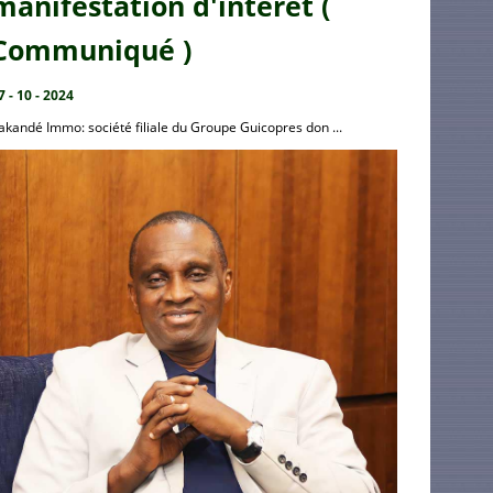
manifestation d'intérêt (
Communiqué )
7 - 10 - 2024
akandé Immo: société filiale du Groupe Guicopres don ...