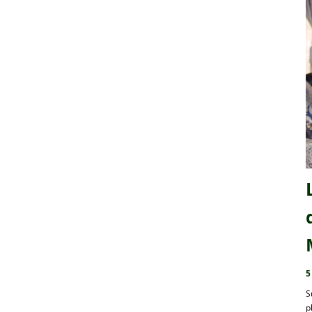
5
S
p