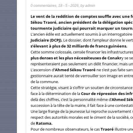
0 commentaires
,
18 - 5 - 2026
, by
admin
Le vent de la reddition de comptes souffle avec une f
Sékou Traoré, ancien président de la délégation spé
tourmente judiciaire qui pourrait marquer un tourna
L’ancien édile est actuellement soumis à un interrogatoire s
Judiciaire (DCPJ).
Le dossier, dont l’ampleur donne le vert
s’élevant à plus de 32 milliards de francs guinéens.
Cette somme colossale, censée financer les infrastructures 
plus denses et les plus nécessiteuses de Conakr
y se se
représenteraient pas seulement un délit financier, mais un
L’ascension d
’Ahmed Sékou Traoré
ne s’est pas faite s
gestionnaire aurait tenté de verrouiller son image en entr
de la commune.
Cette stratégie, visant à s’offrir un soutien de circonstanc
face à la détermination de la
Cour de répression des inf
delà des chiffres, c’est la personnalité même d’
Ahmed Sék
succession à la tête de la mairie, il fait face à une contesta
Une large frange de la jeunesse lui reproche ouvertement
respect des autorités morales est le ciment de la société, 
de
Ratoma.
Pour de nombreux observateurs, le cas
Traoré
illustre u