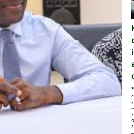
1
C
e
t
p
G
S