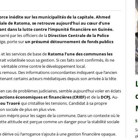
orce inédite sur les municipalités de la capitale. Ahmed
ciale de Ratoma, se retrouve aujourd’hui au cœur d’une
nt dans la lutte contre l’impunité financière en Guinée.
erré par les officiers de la
Direction Centrale de la Police
ige, porte sur
un présumé détournement de fonds publics
et les services de base de
Ratoma l’une des communes les
rait volatilisée sous sa gestion. Si ces faits sont confirmés, ils ne
 véritable crime contre le développement local.
ans remous. Des informations concordantes indiquent que l’ancien
etenant certains acteurs médiatiques depuis son arrivée à la tête
e en cas de problèmes judiciaires, semble aujourd’hui voler en éclats
ractions économiques et financières (CRIEF)
et de la
DCPJ.
Au-
ou Traoré
qui cristallise les tensions. Candidat à sa propre
tion sociale de plus en plus vive.
 son mépris pour les sages de la commune. Dans un contexte où le
5
cette attitude est perçue comme un danger pour la stabilité sociale
S
ne dérive où l’arrogance s’ajoute à une gestion financière opaque.
p