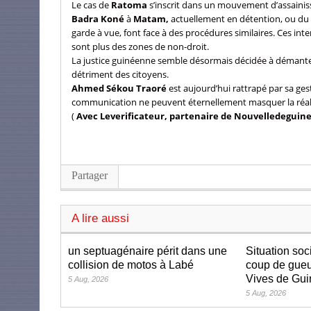
Le cas de
Ratoma
s’inscrit dans un mouvement d’assainiss
Badra Koné
à
Matam,
actuellement en détention, ou du
garde à vue, font face à des procédures similaires. Ces int
sont plus des zones de non-droit.
La justice guinéenne semble désormais décidée à démantel
détriment des citoyens.
Ahmed Sékou Traoré
est aujourd’hui rattrapé par sa gest
communication ne peuvent éternellement masquer la réali
(
Avec Leverificateur, partenaire de Nouvelledeguine
Partager
A lire aussi
un septuagénaire périt dans une
Situation soc
collision de motos à Labé
coup de gueu
Vives de Gu
5 Aug, 2026
5 Aug, 2026