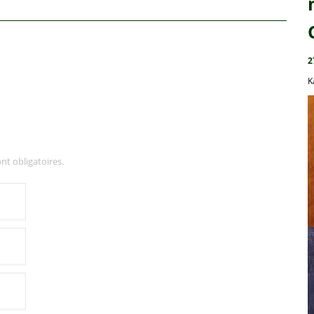
2
K
nt obligatoires.