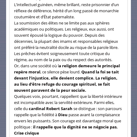
L’intellectuel guinéen, même brillant, reste prisonnier d’un
réflexe de déférence, hérité d’un long passé de monarchie
coutumière et d’État paternaliste.
La soumission des élites ne se limite pas aux sphères
académiques ou politiques. Les religieux, eux aussi, ont
souvent épousé la logique du pouvoir. Depuis des
décennies, la plupart des imams et responsables religieux
ont préféré la neutralité docile au risque de la parole libre.
Les prêches évitent soigneusement toute critique du
régime, au nom de la paix ou du respect des autorités.
Or, dans une société où l
a religion demeure le principal
repère moral
, ce silence pèse lourd.
Quand la foi se tait
devant l’injustice, elle devient complice. La religion,
au lieu d’être refuge du courage spirituel, se fait
souvent paravent de la peur sociale.
Quelques voix, pourtant, rappellent que la liberté intérieure
est incompatible avec la servilité extérieure. Parmi elles,
celle du
cardinal Robert Sarah
se distingue : son parcours
rappelle que la fidélité à
Dieu
passe avant la complaisance
envers les puissants. Son courage est davantage moral que
politique :
il rappelle que la dignité ne se négocie pas.
Crise civique