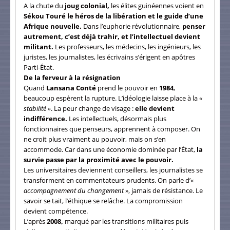
A la chute du
joug colonial,
les élites guinéennes voient en
Sékou Touré le héros de la libération et le guide d’une
Afrique nouvelle.
Dans l’euphorie révolutionnaire,
penser
autrement, c’est déjà trahir, et l’intellectuel devient
militant.
Les professeurs, les médecins, les ingénieurs, les
juristes, les journalistes, les écrivains s’érigent en apôtres
Parti-État.
De la ferveur à la résignation
Quand
Lansana Conté
prend le pouvoir en
1984
,
beaucoup espèrent la rupture. L’idéologie laisse place à la
«
stabilité »
. La peur change de visage :
elle devient
indifférence.
Les intellectuels, désormais plus
fonctionnaires que penseurs, apprennent à composer. On
ne croit plus vraiment au pouvoir, mais on s’en
accommode. Car dans une économie dominée par l’État,
la
survie passe par la proximité avec le pouvoir.
Les universitaires deviennent conseillers, les journalistes se
transforment en commentateurs prudents. On parle d’«
accompagnement du changement
», jamais de résistance. Le
savoir se tait, l’éthique se relâche. La compromission
devient compétence.
L’après
2008,
marqué par les transitions militaires puis