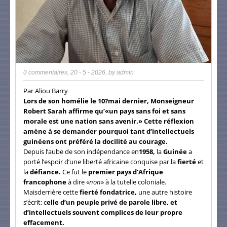
0 commentaires
,
20 - 5 - 2026
, by
admin
Par Aliou Barry
Lors de son homélie le 10?mai dernier, Monseigneur
Robert Sarah affirme qu’«un pays sans foi et sans
morale est une nation sans avenir.» Cette réflexion
amène à se demander pourquoi tant d’intellectuels
guinéens ont préféré la docilité au courage.
Depuis l’aube de son indépendance en
1958,
la
Guinée
a
porté l’espoir d’une liberté africaine conquise par la
fierté
et
la
défiance.
Ce fut le
premier pays d’Afrique
francophone
à dire «
non
» à la tutelle coloniale.
Maisderrière cette
fierté fondatrice,
une autre histoire
s’écrit: c
elle d’un peuple privé de parole libre, et
d’intellectuels souvent complices de leur propre
effacement.