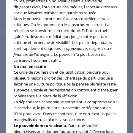
civiles, promettait un nouveau départ. L’arrivée de
dirigeants civils, l’ouverture des médias, l’accès aux réseaux
sociaux faisaient miroiter une parole retrouvée.
Mais le pouvoir, encore une fois, a su contrôler les voix
critiques. On les nomme, on les absorbe, on les use. La
rébellion se transforme en rhétorique. Et l’intellectuel
guinéen, désormais médiatique, jongle entre posture
critique et recherche de visibilité. Les plus indépendants
sont rapidement étiquetés : «
opposants », « aigris »
ou
«
financés de l’étranger
». Le pouvoir n’a plus besoin de
censurer, l’isolement suffit.
Un mal enraciné
Ce cycle de soumission et de justification perdure pour
plusieurs raisons profondes. L’héritage du parti unique a
façonné une culture politique où la pensée pluraliste reste
suspecte. L’école et l’administration continuent d’enseigner
l’obéissance à la place de la réflexion.
La dépendance économique entretient la compromission :
le chercheur, le journaliste, l’universitaire dépendent de
l’État pour vivre. Dans ce contexte, dire non, c’est risquer la
marginalisation, sa place, sa subsistance.
Le pouvoir demeure absolu.
Dans une société
hiérarchisée, questionner l’autorité revient à s’en exclure.