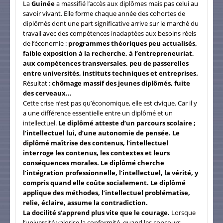
La
Guinée
a massifié l’accès aux diplômes mais pas celui au
savoir vivant. Elle forme chaque année des cohortes de
diplômés dont une part significative arrive sur le marché du
travail avec des compétences inadaptées aux besoins réels
de l’économie :
programmes théoriques peu actualisés,
faible exposition à la recherche, à l’entrepreneuriat,
aux compétences transversales, peu de passerelles
entre universités, instituts techniques et entreprises.
Résultat :
chômage massif des jeunes diplômés, fuite
des cerveaux…
Cette crise n’est pas qu’économique, elle est civique. Car il y
a une différence essentielle entre un diplômé et un
intellectuel.
Le diplômé atteste d’un parcours scolaire ;
l’intellectuel lui, d’une autonomie de pensée. Le
diplômé maîtrise des contenus, l’intellectuel
interroge les contenus, les contextes et leurs
conséquences morales. Le diplômé cherche
l’intégration professionnelle, l’intellectuel, la vérité, y
compris quand elle coûte socialement. Le diplômé
applique des méthodes, l’intellectuel problématise,
relie, éclaire, assume la contradiction.
La docilité s’apprend plus vite que le courage.
Lorsque
l’université valorise la conformité, quand les concours