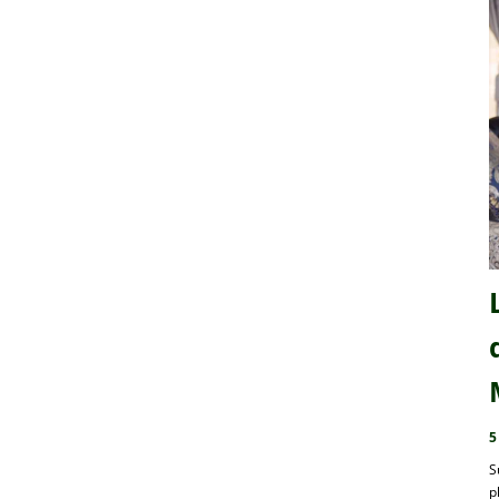
5
S
p