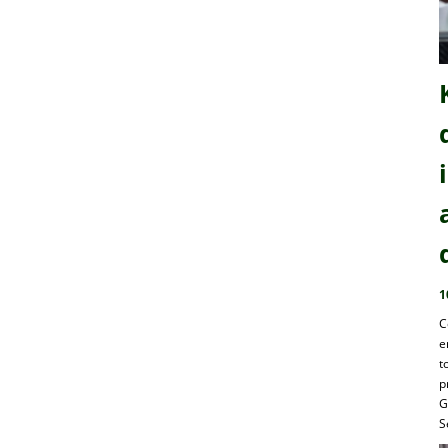
1
C
e
t
p
G
S