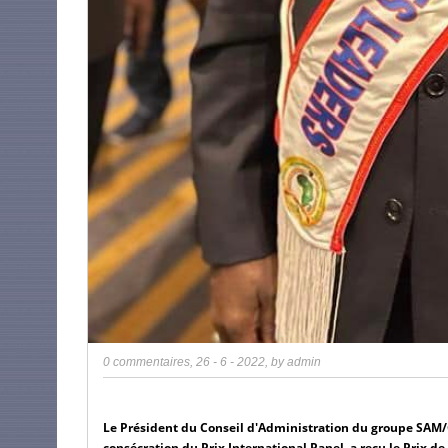
0 commentaires
,
26 - 6 - 2022
, by
admin
Le Président du Conseil d'Administration du groupe SAM/
consécration du Prix International Panel, a reçu le Prix de 