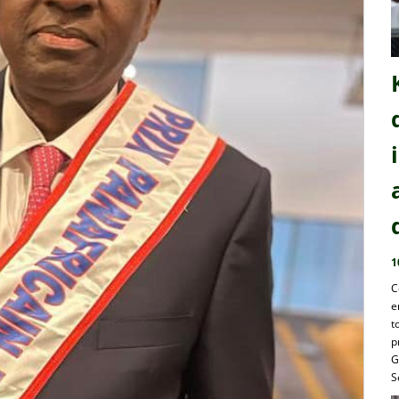
1
C
e
t
p
G
S