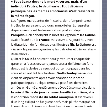
« Tous égaux devant la mort », certes, mais, d’un
individu à l’autre, le deuil varie : Tout décès ne
provoque pas les mêmes émotions ni n’est ressenti de
la même façon
.
Les figures marquantes de l’histoire, dont l’empreinte est
indélébile, paraissent toujours immortelles. Lorsqu’elles
disparaissent, c’est le désarroi et un profond dépit.
Pompidou,
en annonçant la mort du légendaire
De Gaulle,
avait déclaré que la
France
est
« veuve »
. Aujourd’hui, avec
la disparition de l’un de ses plus
illustres fils, la Guinée
est
«
lésée
», la presse «
orpheline
», les patriotes et démocrates «
démembrés ».
Quitter la
Guinée
souvent pour y retourner chaque fois
qu’on en a l’occasion, sans jamais cesser de l’aimer au fond
de soi, est la devise de ceux qui portent ce pays dans leur
cœur et en ont fait leur fardeau.
Diallo Souleymane,
qui
vient de disparaître après avoir abandonné la scène
publique depuis quelque temps, a passé ces dernières
années en
Guinée,
entièrement dévoué à son service dans
la voie difficile du journalisme chevillé à son âme
, et à
la c
ondition modeste du soldat anonyme
. Il est revenu
d’un long exil qui ne fut guère doré, mais plutôt marqué par
la nostalgie de la terre natale et l’ambition de payer le prix