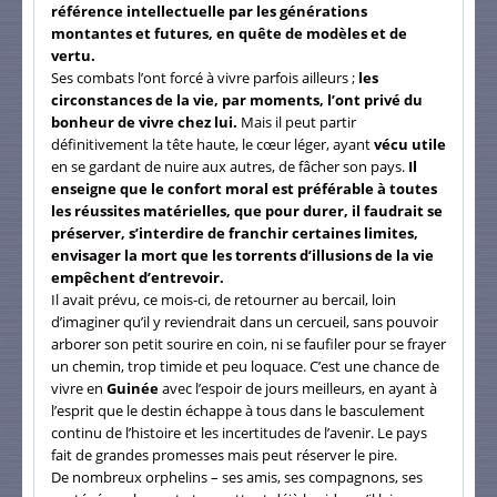
référence intellectuelle par les générations
montantes et futures, en quête de modèles et de
vertu.
Ses combats l’ont forcé à vivre parfois ailleurs ;
les
circonstances de la vie, par moments, l’ont privé du
bonheur de vivre chez lui.
Mais il peut partir
définitivement la tête haute, le cœur léger, ayant
vécu utile
en se gardant de nuire aux autres, de fâcher son pays.
Il
enseigne que le confort moral est préférable à toutes
les réussites matérielles, que pour durer, il faudrait se
préserver, s’interdire de franchir certaines limites,
envisager la mort que les torrents d’illusions de la vie
empêchent d’entrevoir.
Il avait prévu, ce mois-ci, de retourner au bercail, loin
d’imaginer qu’il y reviendrait dans un cercueil, sans pouvoir
arborer son petit sourire en coin, ni se faufiler pour se frayer
un chemin, trop timide et peu loquace. C’est une chance de
vivre en
Guinée
avec l’espoir de jours meilleurs, en ayant à
l’esprit que le destin échappe à tous dans le basculement
continu de l’histoire et les incertitudes de l’avenir. Le pays
fait de grandes promesses mais peut réserver le pire.
De nombreux orphelins – ses amis, ses compagnons, ses