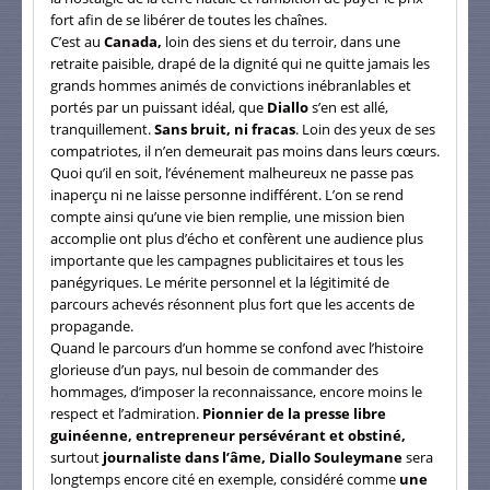
fort afin de se libérer de toutes les chaînes.
C’est au
Canada,
loin des siens et du terroir, dans une
retraite paisible, drapé de la dignité qui ne quitte jamais les
grands hommes animés de convictions inébranlables et
portés par un puissant idéal, que
Diallo
s’en est allé,
tranquillement.
Sans bruit, ni fracas
. Loin des yeux de ses
compatriotes, il n’en demeurait pas moins dans leurs cœurs.
Quoi qu’il en soit, l’événement malheureux ne passe pas
inaperçu ni ne laisse personne indifférent. L’on se rend
compte ainsi qu’une vie bien remplie, une mission bien
accomplie ont plus d’écho et confèrent une audience plus
importante que les campagnes publicitaires et tous les
panégyriques. Le mérite personnel et la légitimité de
parcours achevés résonnent plus fort que les accents de
propagande.
Quand le parcours d’un homme se confond avec l’histoire
glorieuse d’un pays, nul besoin de commander des
hommages, d’imposer la reconnaissance, encore moins le
respect et l’admiration.
Pionnier de la presse libre
guinéenne, entrepreneur persévérant et obstiné,
surtout
journaliste dans l’âme, Diallo Souleymane
sera
longtemps encore cité en exemple, considéré comme
une