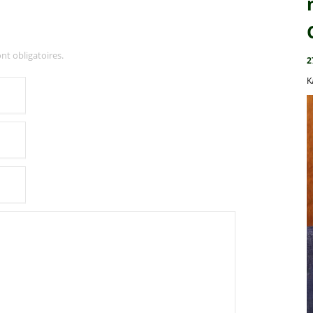
nt obligatoires.
2
K