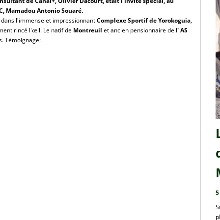
sultant de Canal+, Olivier Dacourt, était l'invité spécial, au
 AC, Mamadou Antonio Souaré.
s, dans l'immense et impressionnant
Complexe Sportif
de Yorokoguia
,
ment rincé l'œil. Le natif de
Montreuil
et ancien pensionnaire de l
' AS
is. Témoignage:
5
S
p