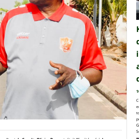
1
C
e
t
p
G
S