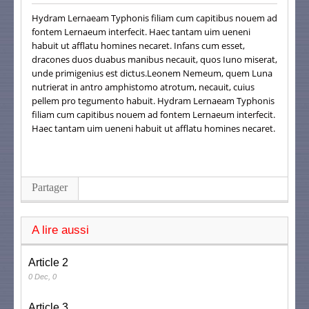
Hydram Lernaeam Typhonis filiam cum capitibus nouem ad
fontem Lernaeum interfecit. Haec tantam uim ueneni
habuit ut afflatu homines necaret. Infans cum esset,
dracones duos duabus manibus necauit, quos Iuno miserat,
unde primigenius est dictus.Leonem Nemeum, quem Luna
nutrierat in antro amphistomo atrotum, necauit, cuius
pellem pro tegumento habuit. Hydram Lernaeam Typhonis
filiam cum capitibus nouem ad fontem Lernaeum interfecit.
Haec tantam uim ueneni habuit ut afflatu homines necaret.
Partager
A lire aussi
Article 2
0 Dec, 0
Article 3