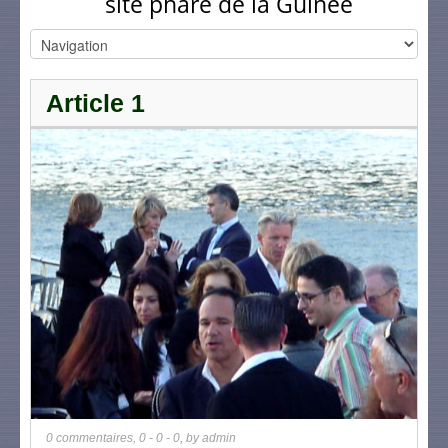
site phare de la Guinée
Article 1
0 commentaires
,
0 - 0 - 0
, by
admin