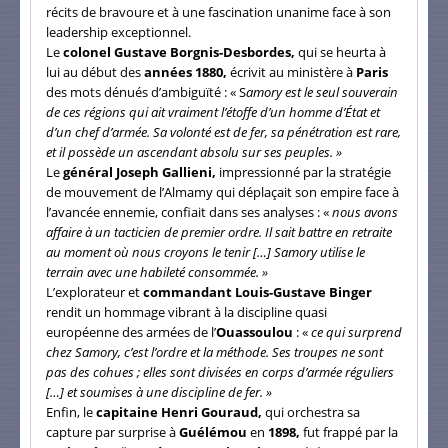
récits de bravoure et à une fascination unanime face à son
leadership exceptionnel.
Le
colonel Gustave Borgnis-Desbordes,
qui se heurta à
lui au début des
années 1880,
écrivit au ministère à
Paris
des mots dénués d’ambiguïté : « S
amory est le seul souverain
de ces régions qui ait vraiment l’étoffe d’un homme d’État et
d’un chef d’armée. Sa volonté est de fer, sa pénétration est rare,
et il possède un ascendant absolu sur ses peuples. »
Le
général Joseph Gallieni,
impressionné par la stratégie
de mouvement de l’Almamy qui déplaçait son empire face à
l’avancée ennemie, confiait dans ses analyses : «
nous avons
affaire à un tacticien de premier ordre. Il sait battre en retraite
au moment où nous croyons le tenir […] Samory utilise le
terrain avec une habileté consommée. »
L’explorateur et
commandant Louis-Gustave Binger
rendit un hommage vibrant à la discipline quasi
européenne des armées de l’
Ouassoulou
: «
ce qui surprend
chez Samory, c’est l’ordre et la méthode. Ses troupes ne sont
pas des cohues ; elles sont divisées en corps d’armée réguliers
[…] et soumises à une discipline de fer. »
Enfin, le
capitaine Henri Gouraud,
qui orchestra sa
capture par surprise à
Guélémou
en
1898,
fut frappé par la