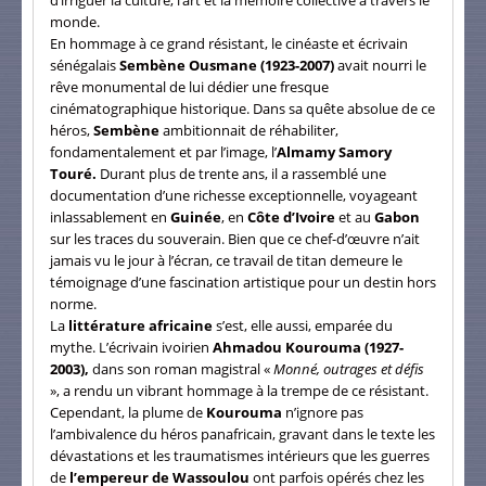
monde.
En hommage à ce grand résistant, le cinéaste et écrivain
sénégalais
Sembène Ousmane (1923-2007)
avait nourri le
rêve monumental de lui dédier une fresque
cinématographique historique. Dans sa quête absolue de ce
héros,
Sembène
ambitionnait de réhabiliter,
fondamentalement et par l’image, l’
Almamy Samory
Touré.
Durant plus de trente ans, il a rassemblé une
documentation d’une richesse exceptionnelle, voyageant
inlassablement en
Guinée
, en
Côte d’Ivoire
et au
Gabon
sur les traces du souverain. Bien que ce chef-d’œuvre n’ait
jamais vu le jour à l’écran, ce travail de titan demeure le
témoignage d’une fascination artistique pour un destin hors
norme.
La
littérature africaine
s’est, elle aussi, emparée du
mythe. L’écrivain ivoirien
Ahmadou Kourouma (1927-
2003),
dans son roman magistral «
Monné, outrages et défis
», a rendu un vibrant hommage à la trempe de ce résistant.
Cependant, la plume de
Kourouma
n’ignore pas
l’ambivalence du héros panafricain, gravant dans le texte les
dévastations et les traumatismes intérieurs que les guerres
de
l’empereur de Wassoulou
ont parfois opérés chez les