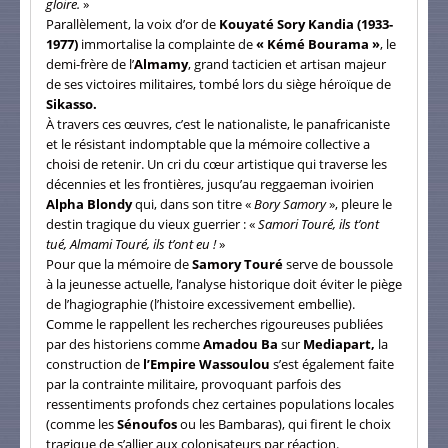
gloire.
»
Parallèlement, la voix d’or de
Kouyaté Sory Kandia (1933-
1977)
immortalise la complainte de
« Kémé Bourama »
, le
demi-frère de l’
Almamy
, grand tacticien et artisan majeur
de ses victoires militaires, tombé lors du siège héroïque de
Sikasso.
À travers ces œuvres, c’est le nationaliste, le panafricaniste
et le résistant indomptable que la mémoire collective a
choisi de retenir. Un cri du cœur artistique qui traverse les
décennies et les frontières, jusqu’au reggaeman ivoirien
Alpha Blondy
qui, dans son titre «
Bory Samory
», pleure le
destin tragique du vieux guerrier : «
Samori Touré, ils t’ont
tué, Almami Touré, ils t’ont eu !
»
Pour que la mémoire de
Samory Touré
serve de boussole
à la jeunesse actuelle, l’analyse historique doit éviter le piège
de l’hagiographie (l’histoire excessivement embellie).
Comme le rappellent les recherches rigoureuses publiées
par des historiens comme
Amadou Ba
sur
Mediapart,
la
construction de
l’Empire Wassoulou
s’est également faite
par la contrainte militaire, provoquant parfois des
ressentiments profonds chez certaines populations locales
(comme les
Sénoufos
ou les Bambaras), qui firent le choix
tragique de s’allier aux colonisateurs par réaction.