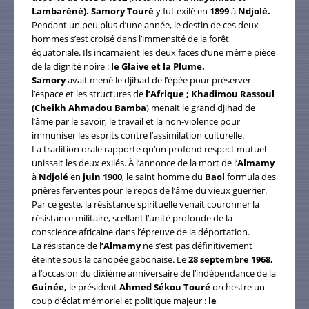
Lambaréné). Samory Touré
y fut exilé en
1899
à
Ndjolé.
Pendant un peu plus d’une année, le destin de ces deux
hommes s’est croisé dans l’immensité de la forêt
équatoriale. Ils incarnaient les deux faces d’une même pièce
de la dignité noire :
le Glaive et la Plume.
Samory
avait mené le djihad de l’épée pour préserver
l’espace et les structures de
l’Afrique ; Khadimou Rassoul
(Cheikh Ahmadou Bamba
) menait le grand djihad de
l’âme par le savoir, le travail et la non-violence pour
immuniser les esprits contre l’assimilation culturelle.
La tradition orale rapporte qu’un profond respect mutuel
unissait les deux exilés. À l’annonce de la mort de l’
Almamy
à
Ndjolé
en
juin 1900
, le saint homme du
Baol
formula des
prières ferventes pour le repos de l’âme du vieux guerrier.
Par ce geste, la résistance spirituelle venait couronner la
résistance militaire, scellant l’unité profonde de la
conscience africaine dans l’épreuve de la déportation.
La résistance de l
’Almamy
ne s’est pas définitivement
éteinte sous la canopée gabonaise. Le
28 septembre 1968,
à l’occasion du dixième anniversaire de l’indépendance de la
Guinée,
le président
Ahmed Sékou Touré
orchestre un
coup d’éclat mémoriel et politique majeur :
le