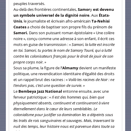
peuples traversés.
Au-delà des frontières continentales,
Samor
y
est devenu
un symbole universel de la dignité noire
. Aux
États-
Unis
, le journaliste et écrivain afro-américain
Ta-Nehisi
Coates
a choisi de baptiser son propre fils du prénom de
Samori.
Dans son puissant roman épistolaire « Une colère
noire », conçu comme une adresse à son enfant, il écrit ces
mots en guise de transmission : «
Samori, la lutte est inscrite
en toi. Samori, tu portes le nom de Samory Touré, qui a lutté
contre les colonisateurs français pour le droit de jouir de son
propre corps noir. »
Sous sa plume, la figure de l
’Almamy
devient un manifeste
politique, une revendication identitaire d’égalité des droits
et un rappel brut des racines : «
Voilà tes racines de Noir : ne
t’endors pas, c’est une question de survie. »
Le
Bembeya Jazz National
entonne ensuite, avec une
ferveur patriotique : «
Il est des hommes qui, bien que
physiquement absents, continuent et continueront à vivre
éternellement dans le cœur de leurs semblables. Le
colonialisme pour justifier sa domination les a dépeints sous
les traits de rois sanguinaires et sauvages. Mais, traversant la
nuit des temps, leur histoire nous est parvenue dans toute sa