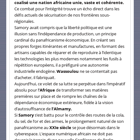
coalisé une nation africaine unie, vaste et cohérente.
Ce combat pour l’intégrité trouve un écho direct dans les
défis actuels de sécurisation de nos frontières sous-
régionales.
Samory avait compris que la liberté politique est une
illusion sans l’indépendance de production, un principe
cardinal du panafricanisme économique. En créant ses
propres forges itinérantes et manufactures, en formant des
artisans capables de réparer et de reproduire à l’identique
les technologies les plus modernes notamment les fusils à
répétition européens, il a préfiguré une autonomie
industrielle endogène.
Wassoulou
ne se contentait pas
d’acheter, il fabriquait.
Aujourd’hui, ce volet de sa lutte se perpétue dans l’impératif
absolu pour l
’Afrique
de transformer ses matières
premières sur place et de rompre les chaînes de la
dépendance économique extérieure, fidèle à la vision
d’autosuffisance de
l’Almamy.
Si
Samory
s’est battu pour le contrôle des routes de la cola,
du sel, de l’or et des armes, le prolongement naturel de son
panafricanisme au
XXIe siècle
se joue désormais dans le
cyberespace. L’espace numérique africain ne doit pas
devenir le terrain d’une nouvelle Conférence de Berlin