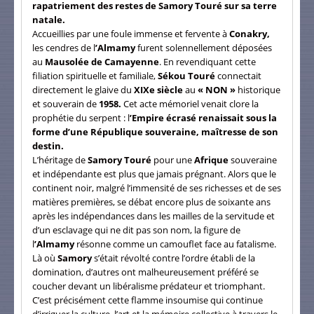
rapatriement des restes de Samory Touré sur sa terre
natale.
Accueillies par une foule immense et fervente à
Conakry,
les cendres de l
’Almamy
furent solennellement déposées
au
Mausolée de Camayenne
. En revendiquant cette
filiation spirituelle et familiale,
Sékou Touré
connectait
directement le glaive du
XIXe siècle
au
« NON »
historique
et souverain de
1958.
Cet acte mémoriel venait clore la
prophétie du serpent : l
’Empire écrasé renaissait sous la
forme d’une République souveraine, maîtresse de son
destin.
L’héritage de
Samory Touré
pour une
Afrique
souveraine
et indépendante est plus que jamais prégnant. Alors que le
continent noir, malgré l’immensité de ses richesses et de ses
matières premières, se débat encore plus de soixante ans
après les indépendances dans les mailles de la servitude et
d’un esclavage qui ne dit pas son nom, la figure de
l
’Almamy
résonne comme un camouflet face au fatalisme.
Là où
Samory
s’était révolté contre l’ordre établi de la
domination, d’autres ont malheureusement préféré se
coucher devant un libéralisme prédateur et triomphant.
C’est précisément cette flamme insoumise qui continue
d’irriguer la culture, l’art et la mémoire collective à travers le