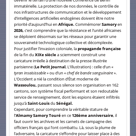
immatérielle. La protection de nos données, le contrôle de
nos infrastructures de communication et le développement
d’intelligences artificielles endogènes doivent être notre
priorité d’aujourd’hui en
Afrique.
Commémorer
Samory
en
2026,
c’est comprendre que la résistance et l’unité africaines
se déploient désormais sur les réseaux pour garantir une
souveraineté technologique collective et décomplexée.
Pour justifier l’invasion coloniale, la
propagande française
de la fin du
XIXe siècle
a sciemment construit une
caricature irréelle à destination de la presse illustrée
parisienne (
Le Petit Journal
, L’Illustration) : celle d’un «
tyran insaisissable »
ou d’un «
chef de bande sanguinaire
».
L’Occident a nié la condition d’État moderne de
Wassoulou,
passant sous silence son organisation en 162
cantons, son système fiscal performant et son redoutable
service de renseignement, dont les espions étaient infiltrés
jusqu’à
Saint-Louis
du
Sénégal.
Cependant, pour comprendre la véritable stature de
l
’Almamy Samory Touré
en ce
126ème anniversaire
, il
faut ouvrir les archives et les carnets de campagne des
officiers français qui l’ont combattu. Là, sous la plume de
l’adversaire, la caricature s’effondre pour laisser place à des