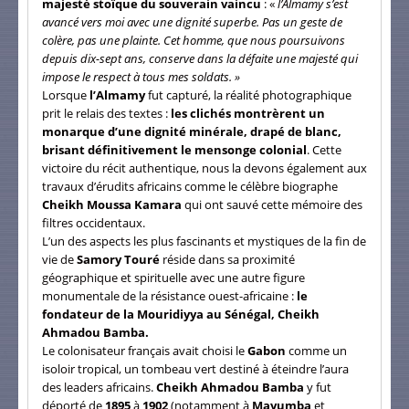
majesté stoïque du souverain vaincu
: «
l’Almamy s’est
avancé vers moi avec une dignité superbe. Pas un geste de
colère, pas une plainte. Cet homme, que nous poursuivons
depuis dix-sept ans, conserve dans la défaite une majesté qui
impose le respect à tous mes soldats. »
Lorsque
l’Almamy
fut capturé, la réalité photographique
prit le relais des textes :
les clichés montrèrent un
monarque d’une dignité minérale, drapé de blanc,
brisant définitivement le mensonge colonial
. Cette
victoire du récit authentique, nous la devons également aux
travaux d’érudits africains comme le célèbre biographe
Cheikh Moussa Kamara
qui ont sauvé cette mémoire des
filtres occidentaux.
L’un des aspects les plus fascinants et mystiques de la fin de
vie de
Samory Touré
réside dans sa proximité
géographique et spirituelle avec une autre figure
monumentale de la résistance ouest-africaine :
le
fondateur de la Mouridiyya au Sénégal, Cheikh
Ahmadou Bamba.
Le colonisateur français avait choisi le
Gabon
comme un
isoloir tropical, un tombeau vert destiné à éteindre l’aura
des leaders africains.
Cheikh Ahmadou Bamba
y fut
déporté de
1895
à
1902
(notamment à
Mayumba
et