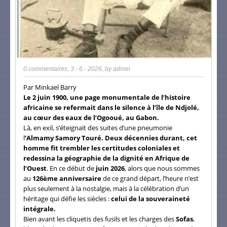
0 commentaires
,
3 - 6 - 2026
, by
admin
Par Minkael Barry
Le 2 juin 1900, une page monumentale de l’histoire
africaine se refermait dans le silence à l’île de Ndjolé,
au cœur des eaux de l’Ogooué, au Gabon.
Là, en exil, s’éteignait des suites d’une pneumonie
l
’Almamy Samory Touré.
Deux décennies durant, cet
homme fit trembler les certitudes coloniales et
redessina la géographie de la dignité en Afrique de
l’Ouest
. En ce début de
juin 2026
, alors que nous sommes
au
126ème anniversaire
de ce grand départ, l’heure n’est
plus seulement à la nostalgie, mais à la célébration d’un
héritage qui défie les siècles :
celui de la souveraineté
intégrale.
Bien avant les cliquetis des fusils et les charges des
Sofas
,