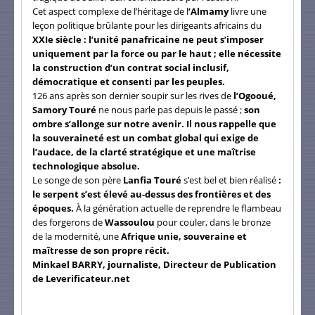
Cet aspect complexe de l’héritage de l
’Almamy
livre une
leçon politique brûlante pour les dirigeants africains du
XXIe siècle : l’unité panafricaine ne peut s’imposer
uniquement par la force ou par le haut ; elle nécessite
la construction d’un contrat social inclusif,
démocratique et consenti par les peuples.
126 ans après son dernier soupir sur les rives de
l’Ogooué,
Samory Touré
ne nous parle pas depuis le passé ;
son
ombre s’allonge sur notre avenir. Il nous rappelle que
la souveraineté est un combat global qui exige de
l’audace, de la clarté stratégique et une maîtrise
technologique absolue.
Le songe de son père
Lanfia Touré
s’est bel et bien réalisé
:
le serpent s’est élevé au-dessus des frontières et des
époques.
À la génération actuelle de reprendre le flambeau
des forgerons de
Wassoulou
pour couler, dans le bronze
de la modernité, une
Afrique unie, souveraine et
maîtresse de son propre récit.
Minkael BARRY, journaliste, Directeur de Publication
de Leverificateur.net