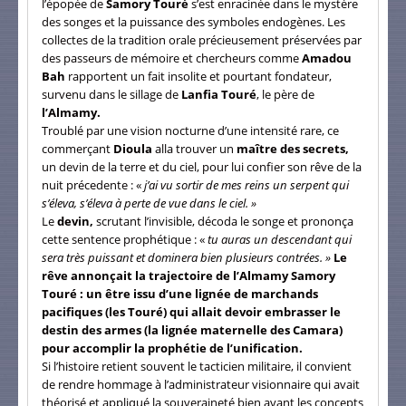
l’épopée de
Samory Touré
s’est enracinée dans le mystère
des songes et la puissance des symboles endogènes. Les
collectes de la tradition orale précieusement préservées par
des passeurs de mémoire et chercheurs comme
Amadou
Bah
rapportent un fait insolite et pourtant fondateur,
survenu dans le sillage de
Lanfia Touré
, le père de
l’Almamy.
Troublé par une vision nocturne d’une intensité rare, ce
commerçant
Dioula
alla trouver un
maître des secrets,
un devin de la terre et du ciel, pour lui confier son rêve de la
nuit précedente : «
j’ai vu sortir de mes reins un serpent qui
s’éleva, s’éleva à perte de vue dans le ciel. »
Le
devin,
scrutant l’invisible, décoda le songe et prononça
cette sentence prophétique : «
tu auras un descendant qui
sera très puissant et dominera bien plusieurs contrées. »
Le
rêve annonçait la trajectoire de l’Almamy Samory
Touré : un être issu d’une lignée de marchands
pacifiques (les Touré) qui allait devoir embrasser le
destin des armes (la lignée maternelle des Camara)
pour accomplir la prophétie de l’unification.
Si l’histoire retient souvent le tacticien militaire, il convient
de rendre hommage à l’administrateur visionnaire qui avait
théorisé et appliqué la souveraineté bien avant les concepts