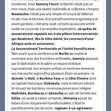
modernes. Pour
Samory Touré
, la liberté n’était pas un
mot creux, mais une réalité matérielle et collective. L’Empire
Wassoulou
n’était pas une simple structure de défense
locale, mais le berceau d’un panafricanisme pragmatique et
avant-gardiste. L’Almamy avait compris qu’aucune entité
isolée ne survivrait à la tempête impérialiste ;
sa quête de
souveraineté reposait sur trois piliers interconnectés
qui dessinent, dès le XIXe siècle, les contours d’une
Afrique unie et autonome :
La Souveraineté Territoriale et l’Unité Panafricaine
:
Bien avant que la conférence de
Berlin n
e mutile le
continent avec des frontières artificielles
, Samory
dessinait
par la diplomatie et le sabre un espace étatique
supranational. Son empire unifiait un territoire immense
qui chevauche aujourd’hui plusieurs États souverains : la
Guinée
, le
Mali,
le
Burkina Faso
et la
Côte d’Ivoire
dont
sa capitale historique,
Dabakala
, reste le témoin vibrant.
En brisant les barrières communautaires pour intégrer
Malinkés, Bambaras
et
Sénoufos
au sein de l’armée des
Sofas,
où seule la valeur comptait, l’
Almamy
posait les
bases d’une citoyenneté transfrontalière. C’était le
panafricanisme par les actes :
opposer à un agresseur