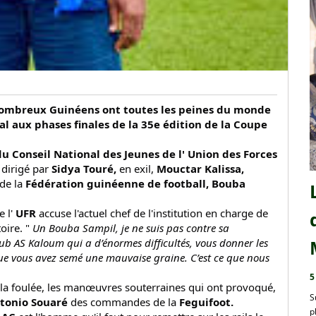
 nombreux Guinéens ont toutes les peines du monde
al aux phases finales de la 35e édition de la Coupe
du Conseil National des Jeunes de l' Union des Forces
 dirigé par
Sidya Touré,
en exil,
Mouctar Kalissa,
de la
Fédération guinéenne de football, Bouba
e l'
UFR
accuse l'actuel chef de l'institution en charge de
oire. "
Un Bouba Sampil, je ne suis pas contre sa
lub AS Kaloum qui a d’énormes difficultés, vous donner les
 que vous avez semé une mauvaise graine. C’est ce que nous
5
la foulée, les manœuvres souterraines qui ont provoqué,
S
onio Souaré
des commandes de la
Feguifoot.
p