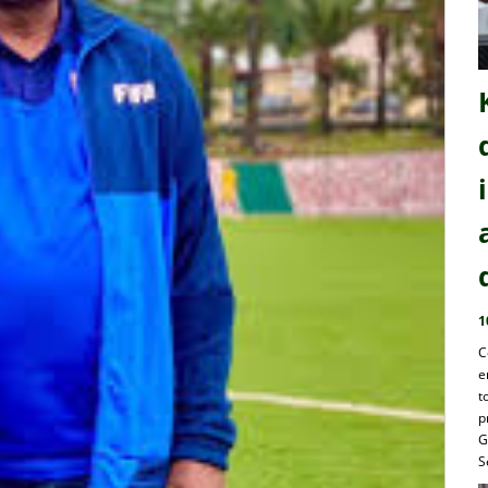
1
C
e
t
p
G
S