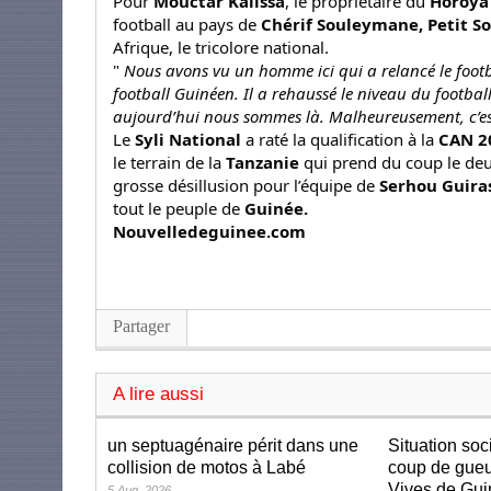
Pour
Mouctar Kalissa
, le propriétaire du
Horoya
football au pays de
Chérif Souleymane, Petit S
Afrique, le tricolore national.
"
Nous avons vu un homme ici qui a relancé le footb
football Guinéen. Il a rehaussé le niveau du footbal
aujourd’hui nous sommes là. Malheureusement, c’est
Le
Syli National
a raté la qualification à la
CAN 2
le terrain de la
Tanzanie
qui prend du coup le deu
grosse désillusion pour l’équipe de
Serhou Guira
tout le peuple de
Guinée.
Nouvelledeguinee.com
Partager
A lire aussi
un septuagénaire périt dans une
Situation soc
collision de motos à Labé
coup de gueu
Vives de Gu
5 Aug, 2026