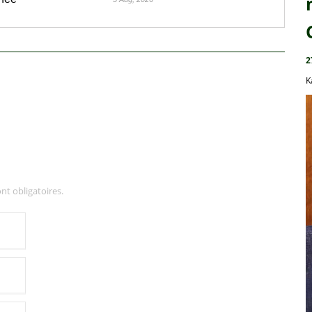
2
K
nt obligatoires.