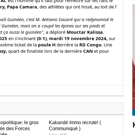
 AC
est l'homme qu'il faut pour remettre sur les rails le
ory, Papa Camara
, des athlètes qui ont hissé, au toit de l'
all Guinéen, c’est M. Antonio Souaré qui a redynamisé le
l Guinéen, mais on a coupé les épines sur ses pieds et
 ça aussi le guinéen"
, a déploré
Mouctar Kalissa
.
025
en s’inclinant
(0-1)
,
mardi 19 novembre 2024,
sur
xième ticket de la
poule H
derrière la
RD Congo.
Une
ssy,
quart de finaliste lors de la dernière
CAN
et pour
iopolitique: le gros
Kakandé Immo recrute! (
le des Forces
Communiqué )
inée
5 Aug, 2026