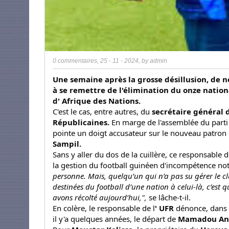
0 commentaires
,
25 - 11 - 2024
, by
admin
Une semaine après la grosse désillusion, de
à se remettre de l'élimination du onze nation
d' Afrique des Nations.
C'est le cas, entre autres, du
secrétaire général 
Républicaines.
En marge de l'assemblée du parti
pointe un doigt accusateur sur le nouveau patron 
Sampil.
Sans y aller du dos de la cuillère, ce responsable d
la gestion du football guinéen d'incompétence not
personne. Mais, quelqu’un qui n’a pas su gérer le c
destinées du football d’une nation à celui-là, c’est
avons récolté aujourd’hui,",
se lâche-t-il.
En colère, le responsable de l
' UFR
dénonce, dans 
il y'a quelques années, le départ de
Mamadou Ant