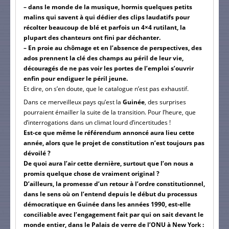
– dans le monde de la musique, hormis quelques petits
malins qui savent à qui dédier des clips laudatifs pour
récolter beaucoup de blé et parfois un 4×4 rutilant, la
plupart des chanteurs ont fini par déchanter.
– En proie au chômage et en l’absence de perspectives, des
ados prennent la clé des champs au péril de leur vie,
découragés de ne pas voir les portes de l’emploi s’ouvrir
enfin pour endiguer le péril jeune.
Et dire, on s’en doute, que le catalogue n’est pas exhaustif.
Dans ce merveilleux pays qu’est la
Guinée
, des surprises
pourraient émailler la suite de la transition. Pour l’heure, que
d’interrogations dans un climat lourd d’incertitudes !
Est-ce que même le référendum annoncé aura lieu cette
année, alors que le projet de constitution n’est toujours pas
dévoilé ?
De quoi aura l’air cette dernière, surtout que l’on nous a
promis quelque chose de vraiment original ?
D’ailleurs, la promesse d’un retour à l’ordre constitutionnel,
dans le sens où on l’entend depuis le début du processus
démocratique en Guinée dans les années 1990, est-elle
conciliable avec l’engagement fait par qui on sait devant le
monde entier, dans le Palais de verre de l’ONU à New York :