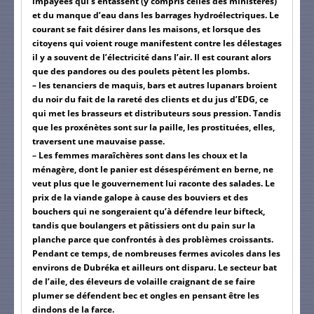
impayées qui s’entassent (y compris celles des ministères)
et du manque d’eau dans les barrages hydroélectriques. Le
courant se fait désirer dans les maisons, et lorsque des
citoyens qui voient rouge manifestent contre les délestages
il y a souvent de l’électricité dans l’air. Il est courant alors
que des pandores ou des poulets pètent les plombs.
– les tenanciers de maquis, bars et autres lupanars broient
du noir du fait de la rareté des clients et du jus d’EDG, ce
qui met les brasseurs et distributeurs sous pression. Tandis
que les proxénètes sont sur la paille, les prostituées, elles,
traversent une mauvaise passe.
– Les femmes maraîchères sont dans les choux et la
ménagère, dont le panier est désespérément en berne, ne
veut plus que le gouvernement lui raconte des salades. Le
prix de la viande galope à cause des bouviers et des
bouchers qui ne songeraient qu’à défendre leur bifteck,
tandis que boulangers et pâtissiers ont du pain sur la
planche parce que confrontés à des problèmes croissants.
Pendant ce temps, de nombreuses fermes avicoles dans les
environs de Dubréka et ailleurs ont disparu. Le secteur bat
de l’aile, des éleveurs de volaille craignant de se faire
plumer se défendent bec et ongles en pensant être les
dindons de la farce.