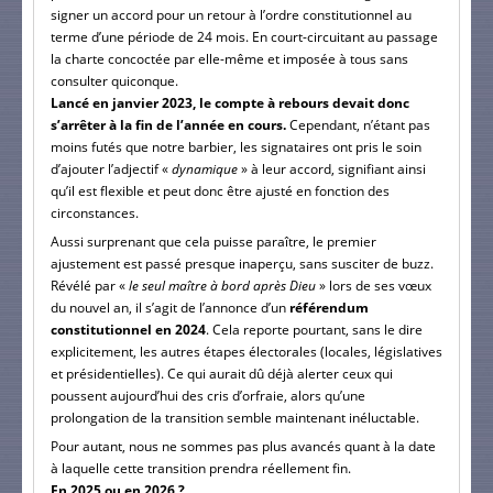
signer un accord pour un retour à l’ordre constitutionnel au
terme d’une période de 24 mois. En court-circuitant au passage
la charte concoctée par elle-même et imposée à tous sans
consulter quiconque.
Lancé en janvier 2023, le compte à rebours devait donc
s’arrêter à la fin de l’année en cours.
Cependant, n’étant pas
moins futés que notre barbier, les signataires ont pris le soin
d’ajouter l’adjectif «
dynamique
» à leur accord, signifiant ainsi
qu’il est flexible et peut donc être ajusté en fonction des
circonstances.
Aussi surprenant que cela puisse paraître, le premier
ajustement est passé presque inaperçu, sans susciter de buzz.
Révélé par «
le seul maître à bord après Dieu
» lors de ses vœux
du nouvel an, il s’agit de l’annonce d’un
référendum
constitutionnel en 2024
. Cela reporte pourtant, sans le dire
explicitement, les autres étapes électorales (locales, législatives
et présidentielles). Ce qui aurait dû déjà alerter ceux qui
poussent aujourd’hui des cris d’orfraie, alors qu’une
prolongation de la transition semble maintenant inéluctable.
Pour autant, nous ne sommes pas plus avancés quant à la date
à laquelle cette transition prendra réellement fin.
En 2025 ou en 2026 ?