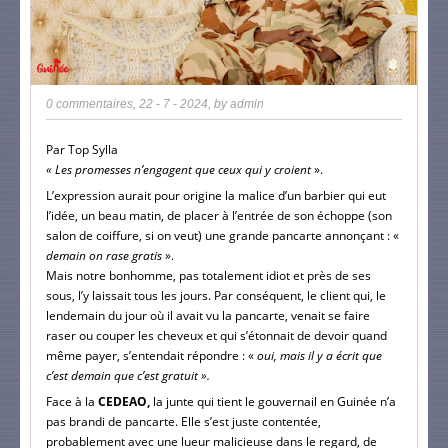
0 commentaires
,
22 - 7 - 2024
, by
admin
Par Top Sylla
« Les promesses n’engagent que ceux qui y croient
».
L’expression aurait pour origine la malice d’un barbier qui eut
l’idée, un beau matin, de placer à l’entrée de son échoppe (son
salon de coiffure, si on veut) une grande pancarte annonçant : «
demain on rase gratis
».
Mais notre bonhomme, pas totalement idiot et près de ses
sous, l’y laissait tous les jours. Par conséquent, le client qui, le
lendemain du jour où il avait vu la pancarte, venait se faire
raser ou couper les cheveux et qui s’étonnait de devoir quand
même payer, s’entendait répondre : «
oui, mais il y a écrit que
c’est demain que c’est gratuit ».
Face à la
CEDEAO,
la junte qui tient le gouvernail en Guinée n’a
pas brandi de pancarte. Elle s’est juste contentée,
probablement avec une lueur malicieuse dans le regard, de