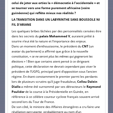
celui de jeter aux orties la « démocratie à l’occidentale » et
se tourner vers une forme purement africaine (voire
guinéenne) qui reflète mieux nos réalités ?
LA TRANSITION DANS UN LABYRINTHE SANS BOUSSOLE NI
FIL D’ARIANE
Les quelques bribes lâchées par des personnalités censées être
dans les secrets du
palais Mohammed V
, auraient prêté à
sourire n’eut été la nature et l’importance des enjeux.
Dans un moment d’enthousiasme, le président du
CNT
(un
avatar du parlement) a affirmé que grâce à la nouvelle
constitution, «
ce ne seront plus les mêmes qui gagneront les
élections »
! Bien que certains aient pensé à ce dirigeant
politique, cette déclaration ne devrait cependant pas viser le
président de l’UGFG, principal parti d’opposition sous l’ancien
régime. En étant constamment le premier parmi les perdants
lors de plusieurs scrutins qu’il juge frauduleux,
Cellou Dalein
Diallo
a même été surnommé par ses détracteurs le
Raymond
Poulidor
de la course à la Présidentielle en Guinée, en
référence à ce célèbre coureur cycliste français souvent arrivé
second lors du Tour de France.
De son côté, le ministre des Affaires étrangères a cru faire une
révélation percutante, probablement au nom d’un