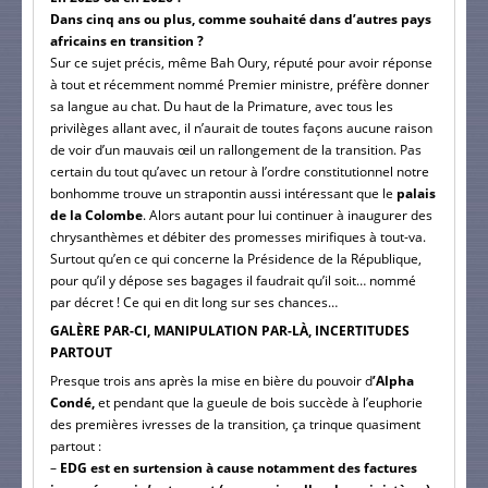
Dans cinq ans ou plus, comme souhaité dans d’autres pays
africains en transition ?
Sur ce sujet précis, même Bah Oury, réputé pour avoir réponse
à tout et récemment nommé Premier ministre, préfère donner
sa langue au chat. Du haut de la Primature, avec tous les
privilèges allant avec, il n’aurait de toutes façons aucune raison
de voir d’un mauvais œil un rallongement de la transition. Pas
certain du tout qu’avec un retour à l’ordre constitutionnel notre
bonhomme trouve un strapontin aussi intéressant que le
palais
de la Colombe
. Alors autant pour lui continuer à inaugurer des
chrysanthèmes et débiter des promesses mirifiques à tout-va.
Surtout qu’en ce qui concerne la Présidence de la République,
pour qu’il y dépose ses bagages il faudrait qu’il soit… nommé
par décret ! Ce qui en dit long sur ses chances…
GALÈRE PAR-CI, MANIPULATION PAR-LÀ, INCERTITUDES
PARTOUT
Presque trois ans après la mise en bière du pouvoir d
’Alpha
Condé,
et pendant que la gueule de bois succède à l’euphorie
des premières ivresses de la transition, ça trinque quasiment
partout :
–
EDG est en surtension à cause notamment des factures