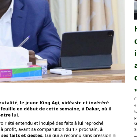
1
C
talité, le jeune King Agi, vidéaste et invétéré
e
feuille en début de cette semaine, à Dakar, où il
t
ntre lui.
p
oir été entendu et inculpé des faits à lui reproché,
G
 à profit, avant sa comparution du 17 prochain,
à
S
ses faits et gestes.
Lui qui a reconnu sans pression ni