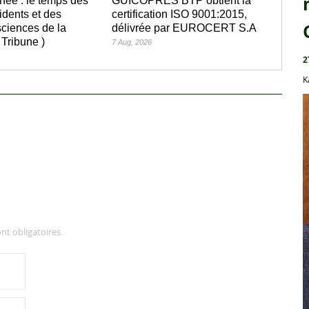
née : le temps des
GUICOPRES BTP obtient la
idents et des
certification ISO 9001:2015,
ciences de la
délivrée par EUROCERT S.A
 Tribune )
7 Aug, 2026
2
K
nt obligatoires.