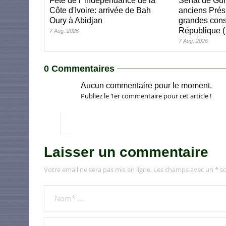
Fête de l' indépendance de la
Sénat de Gui
Côte d'Ivoire: arrivée de Bah
anciens Prés
Oury à Abidjan
grandes cons
République (
7 Aug, 2026
7 Aug, 2026
0 Commentaires
Aucun commentaire pour le moment.
Publiez le 1er commentaire pour cet article !
Laisser un commentaire
Votre email ne sera pas mis en ligne. Les champs avec un * so