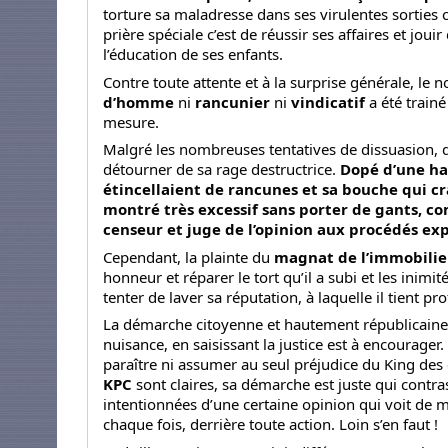
torture sa maladresse dans ses virulentes sorties
prière spéciale c’est de réussir ses affaires et jou
l’éducation de ses enfants.
Contre toute attente et à la surprise générale, le 
d’homme
ni
rancunier
ni
vindicatif
a été trai
mesure.
Malgré les nombreuses tentatives de dissuasion, d
détourner de sa rage destructrice.
Dopé d’une ha
étincellaient de rancunes et sa bouche qui cra
montré très excessif sans porter de gants, com
censeur et juge de l’opinion aux procédés exp
Cependant, la plainte du
magnat de l’immobilie
honneur et réparer le tort qu’il a subi et les inimité
tenter de laver sa réputation, à laquelle il tien
La démarche citoyenne et hautement républicaine 
nuisance, en saisissant la justice est à encourager
paraître ni assumer au seul préjudice du King des c
KPC
sont claires, sa démarche est juste qui contra
intentionnées d’une certaine opinion qui voit de 
chaque fois, derrière toute action. Loin s’en faut !