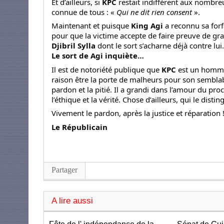
Et d’ailleurs, si
KPC
restait indifférent aux nombre
connue de tous : «
Qui ne dit rien consent
».
Maintenant et puisque
King Agi
a reconnu sa forf
pour que la victime accepte de faire preuve de gran
Djibril Sylla
dont le sort s’acharne déjà contre lu
Le sort de Agi inquiète…
Il est de notoriété publique que
KPC
est un homme 
raison être la porte de malheurs pour son semblable
pardon et la pitié. Il a grandi dans l’amour du pro
l’éthique et la vérité. Chose d’ailleurs, qui le distin
Vivement le pardon, après la justice et réparation 
Le Républicain
Partager
A lire aussi