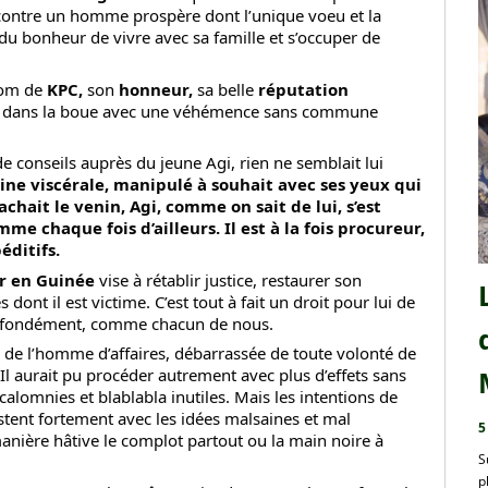
 contre un homme prospère dont l’unique voeu et la
ir du bonheur de vivre avec sa famille et s’occuper de
nom de
KPC,
son
honneur,
sa belle
réputation
né dans la boue avec une véhémence sans commune
e conseils auprès du jeune Agi, rien ne semblait lui
ine viscérale, manipulé à souhait avec ses yeux qui
chait le venin, Agi, comme on sait de lui, s’est
me chaque fois d’ailleurs. Il est à la fois procureur,
éditifs.
r en Guinée
vise à rétablir justice, restaurer son
s dont il est victime. C’est tout à fait un droit pour lui de
t profondément, comme chacun de nous.
de l’homme d’affaires, débarrassée de toute volonté de
. Il aurait pu procéder autrement avec plus d’effets sans
alomnies et blablabla inutiles. Mais les intentions de
stent fortement avec les idées malsaines et mal
5
manière hâtive le complot partout ou la main noire à
S
p