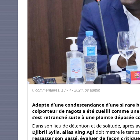
0 commentaires
,
13 - 4 - 2024
, by
admin
Adepte d’une condescendance d’une si rare bru
colporteur de ragots a été cueilli comme une 
s’est retranché suite à une plainte déposée co
Dans son lieu de détention et de solitude, après av
Djibril Sylla, alias King Agi
doit mettre le temps
ressasser son passé, évaluer de façon critique 