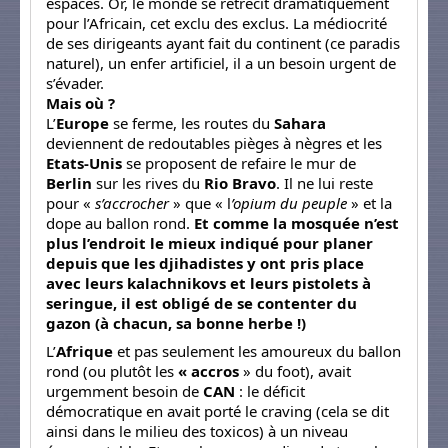
espaces. Or, le monde se rétrécit dramatiquement
pour l’Africain, cet exclu des exclus. La médiocrité
de ses dirigeants ayant fait du continent (ce paradis
naturel), un enfer artificiel, il a un besoin urgent de
s’évader.
Mais où ?
L’
Europe
se ferme, les routes du
Sahara
deviennent de redoutables pièges à nègres et les
Etats-Unis
se proposent de refaire le mur de
Berlin
sur les rives du
Rio Bravo
. Il ne lui reste
pour «
s’accrocher
» que « l
’opium du peuple
» et la
dope au ballon rond.
Et comme la mosquée n’est
plus l’endroit le mieux indiqué pour planer
depuis que les djihadistes y ont pris place
avec leurs kalachnikovs et leurs pistolets à
seringue, il est obligé de se contenter du
gazon (à chacun, sa bonne herbe !)
L’
Afrique
et pas seulement les amoureux du ballon
rond (ou plutôt les
« accros
» du foot), avait
urgemment besoin de
CAN
: le déficit
démocratique en avait porté le craving (cela se dit
ainsi dans le milieu des toxicos) à un niveau