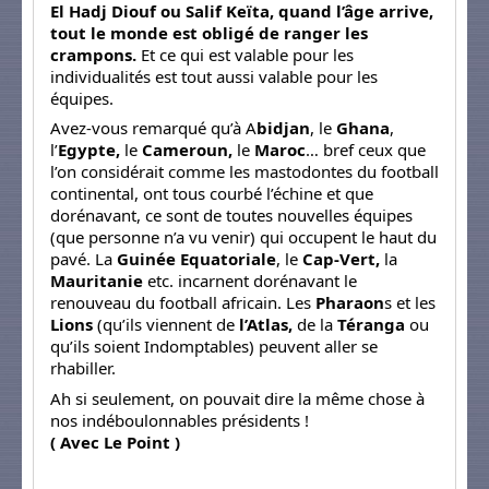
El Hadj Diouf ou Salif Keïta, quand l’âge arrive,
tout le monde est obligé de ranger les
crampons.
Et ce qui est valable pour les
individualités est tout aussi valable pour les
équipes.
Avez-vous remarqué qu’à A
bidjan
, le
Ghana
,
l’
Egypte,
le
Cameroun,
le
Maroc
… bref ceux que
l’on considérait comme les mastodontes du football
continental, ont tous courbé l’échine et que
dorénavant, ce sont de toutes nouvelles équipes
(que personne n’a vu venir) qui occupent le haut du
pavé. La
Guinée Equatoriale
, le
Cap-Vert,
la
Mauritanie
etc. incarnent dorénavant le
renouveau du football africain. Les
Pharaon
s et les
Lions
(qu’ils viennent de
l’Atlas,
de la
Téranga
ou
qu’ils soient Indomptables) peuvent aller se
rhabiller.
Ah si seulement, on pouvait dire la même chose à
nos indéboulonnables présidents !
( Avec Le Point )