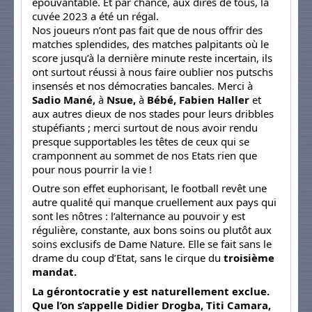
épouvantable. Et par chance, aux dires de tous, la
cuvée 2023 a été un régal.
Nos joueurs n’ont pas fait que de nous offrir des
matches splendides, des matches palpitants où le
score jusqu’à la dernière minute reste incertain, ils
ont surtout réussi à nous faire oublier nos putschs
insensés et nos démocraties bancales. Merci à
Sadio Mané,
à
Nsue,
à
Bébé, Fabien Haller
et
aux autres dieux de nos stades pour leurs dribbles
stupéfiants ; merci surtout de nous avoir rendu
presque supportables les têtes de ceux qui se
cramponnent au sommet de nos Etats rien que
pour nous pourrir la vie !
Outre son effet euphorisant, le football revêt une
autre qualité qui manque cruellement aux pays qui
sont les nôtres : l’alternance au pouvoir y est
régulière, constante, aux bons soins ou plutôt aux
soins exclusifs de Dame Nature. Elle se fait sans le
drame du coup d’Etat, sans le cirque du
troisième
mandat.
La gérontocratie y est naturellement exclue.
Que l’on s’appelle Didier Drogba, Titi Camara,