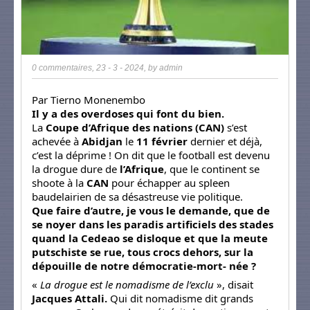
0 commentaires
,
23 - 3 - 2024
, by
admin
Par Tierno Monenembo
Il y a des overdoses qui font du bien.
La
Coupe d’Afrique des nations (CAN)
s’est
achevée à
Abidjan
le
11 février
dernier et déjà,
c’est la déprime ! On dit que le football est devenu
la drogue dure de
l’Afrique
, que le continent se
shoote à la
CAN
pour échapper au spleen
baudelairien de sa désastreuse vie politique.
Que faire d’autre, je vous le demande, que de
se noyer dans les paradis artificiels des stades
quand la Cedeao se disloque et que la meute
putschiste se rue, tous crocs dehors, sur la
dépouille de notre démocratie-mort- née ?
«
La drogue est le nomadisme de l’exclu
», disait
Jacques Attali.
Qui dit nomadisme dit grands