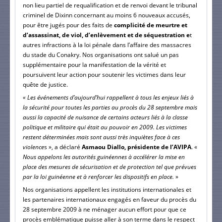
non lieu partiel de requalification et de renvoi devant le tribunal
criminel de Dixinn concernant au moins 6 nouveaux accusés,
pour être jugés pour des faits de
complicité de meurtre et
d’assassinat, de viol, d’enlèvement et de séquestration e
t
autres infractions à la loi pénale dans l’affaire des massacres
du stade du Conakry. Nos organisations ont salué un pas
supplémentaire pour la manifestation de la vérité et
poursuivent leur action pour soutenir les victimes dans leur
quête de justice.
« Les événements d’aujourd’hui rappellent à tous les enjeux liés à
la sécurité pour toutes les parties au procès du 28 septembre mais
aussi la capacité de nuisance de certains acteurs liés à la classe
politique et militaire qui était au pouvoir en 2009. Les victimes
restent déterminées mais sont aussi très inquiètes face à ces
violence
s », a déclaré
Asmaou Diallo, présidente de l’AVIPA
. «
Nous appelons les autorités guinéennes à accélérer la mise en
place des mesures de sécurisation et de protection tel que prévues
par la loi guinéenne et à renforcer les dispositifs en place.
»
Nos organisations appellent les institutions internationales et
les partenaires internationaux engagés en faveur du procès du
28 septembre 2009 à ne ménager aucun effort pour que ce
procès emblématique puisse aller à son terme dans le respect