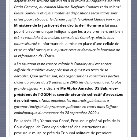
défense et de sécurité ont mis fin à la cavale du capitaine Moussa
Dadis Camara, du colonel Moussa Tiegboro Camara et du colonel
Blaise Gomou
» et que «
toutes les dispositions sécuritaires sont
prises pour retrouver le dernier fugitif, le colonel Claude Pivi
». Le
Ministère de la justice et des droits de l’Homme
a lui aussi
publié un communiqué indiquant que les trois premiers ont bien
été «
reconduits à la maison centrale de Conakry, placés sous
haute sécurité
», informant de la mise en place d’une cellule de
crise et réitérant que « l
a justice reste et demeure la boussole de
la refondation de l’État
».
«
La situation reste encore volatile à Conakry et il est encore
difficile de qualifier avec précision ce qui est en train de se
dérouler. Quoi qu’il en soit, nos organisations constituées parties
civiles au procès du 28 septembre 2009 les dénoncent avec la plus
grande vigueur
», a déclaré
Me Alpha Amadou DS Bah, vice-
président de l’OGDH
et
coordinateur du collectif d’avocat.es
des victimes.
«
Nous appelons les autorités guinéennes à
garantir l’intégrité du processus judiciaire en cours dans l’affaire
emblématique du massacre du 28 septembre 2009 »
.
Peu après 15h, Yamoussa Conté, Procureur général près de la
Cour d’appel de Conakry a adressé des instructions au
procureur militaire près du Tribunal militaire de première