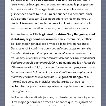
leurs vives préoccupations et condamnent avec la plus grande
fermeté ces faits. Nos organisations appellent les autorités
guinéennes à faire toute la lumière sur ces événements, ainsi
qu’à garantir la sécurité des populations civiles en général, et
particulièrement de tous les acteurs impliqués dans le procès
sur le massacre du 28 septembre, notamment les victimes.
Aux environs de 13h, le
général Ibrahima Sory Bangoura, chef
d’état-major général des armées
, a lu le communiqué officiel
de l’État major général des armées à la télévision nationale.
Dans celui-ci, il confirme que «
des individus armés ont semé le
trouble à l’ordre public en prenant pour cible la maison centrale
de Conakry et ont fait évader certains détenus liés aux évènements
douloureux du 28 septembre 2009
», indiquant que les «
forces de
défense et de sécurité […] ont réussi à stopper leur progression et à
les contraindre à la fuite
» et que «
la situation a été rapidement
maîtrisée et ramenée à la normale
». Le
général Bangoura
a
informé que certains individus ont été arrêtés et que les
recherches se poursuivent, appelant la population «
au calme et
à la vigilance »
.
Le 4 novembre en fin de journée, un deuxième communiqué de
l’État major général des armées a annoncé que les «
forces de