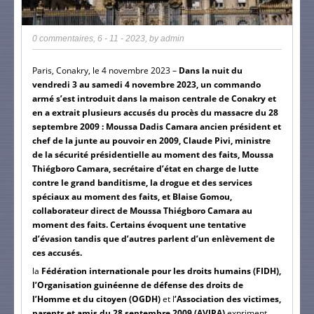
0 commentaires
,
6 - 11 - 2023
, by
admin
Paris, Conakry, le 4 novembre 2023 –
Dans la nuit du
vendredi 3 au samedi 4 novembre 2023, un commando
armé s’est introduit dans la maison centrale de Conakry et
en a extrait plusieurs accusés du procès du massacre du 28
septembre 2009 : Moussa Dadis Camara ancien président et
chef de la junte au pouvoir en 2009, Claude Pivi, ministre
de la sécurité présidentielle au moment des faits, Moussa
Thiégboro Camara, secrétaire d’état en charge de lutte
contre le grand banditisme, la drogue et des services
spéciaux au moment des faits, et Blaise Gomou,
collaborateur direct de Moussa Thiégboro Camara au
moment des faits. Certains évoquent une tentative
d’évasion tandis que d’autres parlent d’un enlèvement de
ces accusés.
la
Fédération internationale pour les droits humains (FIDH),
l’Organisation guinéenne de défense des droits de
l’Homme et du citoyen (OGDH)
et l
’Association des victimes,
parents et amis du 28 septembre 2009 (AVIPA)
expriment