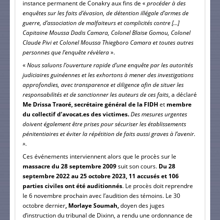
instance permanent de Conakry aux fins de «
procéder à des
enquêtes sur les faits d’évasion, de détention illégale d’armes de
guerre, d’association de malfaiteurs et complicités contre […]
Capitaine Moussa Dadis Camara, Colonel Blaise Gomou, Colonel
Claude Pivi et Colonel Moussa Thiegboro Camara et toutes autres
personnes que l’enquête révèlera
».
«
Nous saluons l’ouverture rapide d’une enquête par les autorités
judiciaires guinéennes et les exhortons à mener des investigations
approfondies, avec transparence et diligence afin de situer les
responsabilités et de sanctionner les auteurs de ces faits
, a déclaré
Me Drissa Traoré, secrétaire général de la FIDH
et
membre
du collectif d’avocat.es des victimes.
Des mesures urgentes
doivent également être prises pour sécuriser les établissements
pénitentiaires et éviter la répétition de faits aussi graves à l’avenir.
».
Ces événements interviennent alors que le procès sur le
massacre du 28 septembre 2009
suit son cours.
Du 28
septembre 2022 au 25 octobre 2023, 11 accusés et 106
parties civiles ont été auditionnés
. Le procès doit reprendre
le 6 novembre prochain avec l’audition des témoins. Le 30
octobre dernier
, Morlaye Soumah,
doyen des juges
d’instruction du tribunal de Dixinn, a rendu une ordonnance de