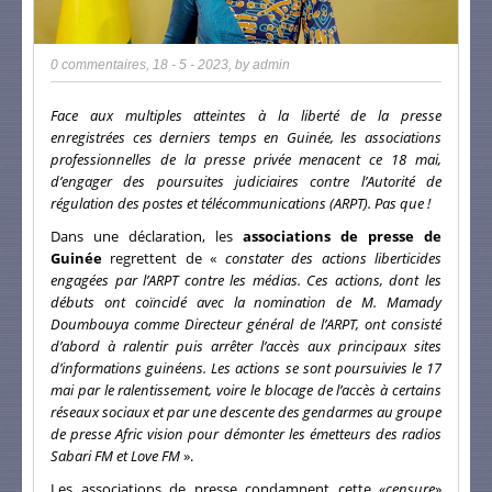
0 commentaires
,
18 - 5 - 2023
, by
admin
Face aux multiples atteintes à la liberté de la presse
enregistrées ces derniers temps en Guinée, les associations
professionnelles de la presse privée menacent ce 18 mai,
d’engager des poursuites judiciaires contre l’Autorité de
régulation des postes et télécommunications (ARPT). Pas que !
Dans une déclaration, les
associations de presse de
Guinée
regrettent de «
constater des actions liberticides
engagées par l’ARPT contre les médias. Ces actions, dont les
débuts ont coïncidé avec la nomination de M. Mamady
Doumbouya comme Directeur général de l’ARPT, ont consisté
d’abord à ralentir puis arrêter l’accès aux principaux sites
d’informations guinéens. Les actions se sont poursuivies le 17
mai par le ralentissement, voire le blocage de l’accès à certains
réseaux sociaux et par une descente des gendarmes au groupe
de presse Afric vision pour démonter les émetteurs des radios
Sabari FM et Love FM
».
Les associations de presse condamnent cette
«censure
»