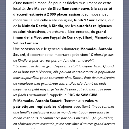
d'une nouvelle mosquée pour les fidèles musulmans de cette
localité.
Une Maison de Dieu flambant neuve, à la capacité
d'accueil estimée à 2 000 places assises.
Cet imposant et
moderne lieu de culte a été inauguré
, lundi 17 avril 2023,
jour
de la
Nuit du Destin
, à
Kindia,
par les
autorités religieuses
et administratives,
en présence, bien entendu, du
grand
imam de la Mosquée Fayçal de Conakry, Elhadj Mamadou
Saliou Camara.
Une occasion pour le généreux donateur,
Mamadou Antonio
Souaré
, d'apporter cette importante précision: "
D’abord je suis
de Kindia et puis ce n’est pas un don, c’est un devoir".
"
La mosquée de mes grands-parents était là depuis 1830. Quand
on la bâtissait à l’époque, elle pouvait contenir toute la population
mais aujourd’hui ça ne convenait plus. Donc il était de mes devoirs
de remplacer mes grands-parents et Dieu m’a donné un petit
moyen et ce petit moyen je l’ai dédié pour faire la mosquée pour
les fidèles musulmans
", rappelle le
PDG de SAM GBM.
Et
Mamadou Antonio Souaré
, l'homme aux
valeurs
patriotiques implacables
, d'ajouter avec fierté:
"nous sommes
une famille religieuse et tout le monde vient pour apprendre le
coran chez nous, à commencer par nous-mêmes ( ... ) Aujourd'hui,
en réalisant cette mosquée, je me sens libre d’un très grand devoir: