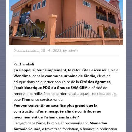
0 commentaires
,
18 - 4 - 2023
, by
admin
Par Hambali
Ça s'appelle, tout simplement, le retour de l'ascenseur.
Né à
Wondima,
dans la
commune urbaine de Kindia,
élevé et
éduqué dans ce quartier populaire de la
Cité des Agrumes,
l'emblématique PDG du Groupe SAM GBM
a décidé de
rendre la pareille, à son quartier natal, auquel il doit beaucoup,
pour l'immense service rendu.
Peut-on consentir un sacrifice plus grand que la
construction d'une mosquée afin de contribuer au
rayonnement de l'islam dans la cité ?
Croyant dans l'âme, humble et reconnaissant,
Mamadou
Antonio Souaré,
à travers sa fondation, a financé la réalisation