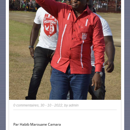
0 commentaires
,
30 - 10 - 2022
, by
admin
Par Habib Marouane Camara