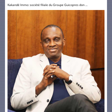
Kakandé Immo: société filiale du Groupe Guicopres don ...