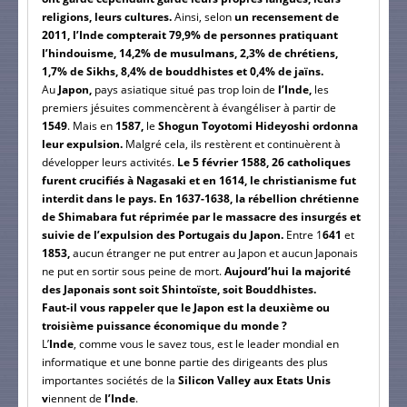
religions, leurs cultures.
Ainsi, selon
un recensement de
2011, l’Inde compterait 79,9% de personnes pratiquant
l’hindouisme, 14,2% de musulmans, 2,3% de chrétiens,
1,7% de Sikhs, 8,4% de bouddhistes et 0,4% de jaïns.
Au
Japon,
pays asiatique situé pas trop loin de
l’Inde,
les
premiers jésuites commencèrent à évangéliser à partir de
1549
. Mais en
1587,
le
Shogun Toyotomi Hideyoshi ordonna
leur expulsion.
Malgré cela, ils restèrent et continuèrent à
développer leurs activités.
Le 5 février 1588, 26 catholiques
furent crucifiés à Nagasaki et en 1614, le christianisme fut
interdit dans le pays. En 1637-1638, la rébellion chrétienne
de Shimabara fut réprimée par le massacre des insurgés et
suivie de l’expulsion des Portugais du Japon.
Entre 1
641
et
1853,
aucun étranger ne put entrer au Japon et aucun Japonais
ne put en sortir sous peine de mort.
Aujourd’hui la majorité
des Japonais sont soit Shintoïste, soit Bouddhistes.
Faut-il vous rappeler que le Japon est la deuxième ou
troisième puissance économique du monde ?
L’
Inde
, comme vous le savez tous, est le leader mondial en
informatique et une bonne partie des dirigeants des plus
importantes sociétés de la
Silicon Valley aux Etats Unis
v
iennent de
l’Inde
.