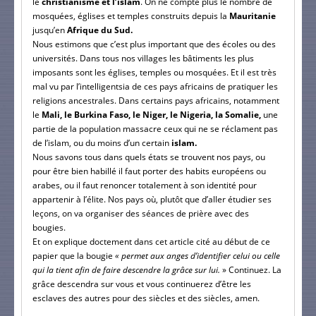
le
christianisme et l’islam
. On ne compte plus le nombre de
mosquées, églises et temples construits depuis la
Mauritanie
jusqu’en
Afrique du Sud.
Nous estimons que c’est plus important que des écoles ou des
universités. Dans tous nos villages les bâtiments les plus
imposants sont les églises, temples ou mosquées. Et il est très
mal vu par l’intelligentsia de ces pays africains de pratiquer les
religions ancestrales. Dans certains pays africains, notamment
le
Mali, le Burkina Faso, le Niger, le Nigeria, la Somalie,
une
partie de la population massacre ceux qui ne se réclament pas
de l’islam, ou du moins d’un certain
islam.
Nous savons tous dans quels états se trouvent nos pays, ou
pour être bien habillé il faut porter des habits européens ou
arabes, ou il faut renoncer totalement à son identité pour
appartenir à l’élite. Nos pays où, plutôt que d’aller étudier ses
leçons, on va organiser des séances de prière avec des
bougies.
Et on explique doctement dans cet article cité au début de ce
papier que la bougie
« permet aux anges d’identifier celui ou celle
qui la tient afin de faire descendre la grâce sur lui.
» Continuez. La
grâce descendra sur vous et vous continuerez d’être les
esclaves des autres pour des siècles et des siècles, amen.