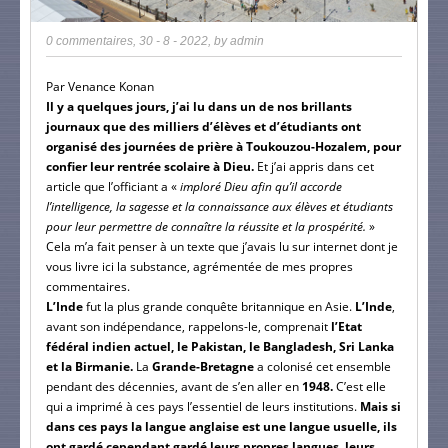
0 commentaires
,
30 - 8 - 2022
, by
admin
Par Venance Konan
Il y a quelques jours, j’ai lu dans un de nos brillants
journaux que des milliers d’élèves et d’étudiants ont
organisé des journées de prière à Toukouzou-Hozalem, pour
confier leur rentrée scolaire à Dieu.
Et j’ai appris dans cet
article que l’officiant a «
imploré Dieu afin qu’il accorde
l’intelligence, la sagesse et la connaissance aux élèves et étudiants
pour leur permettre de connaître la réussite et la prospérité.
»
Cela m’a fait penser à un texte que j’avais lu sur internet dont je
vous livre ici la substance, agrémentée de mes propres
commentaires.
L’Inde
fut la plus grande conquête britannique en Asie.
L’Inde
,
avant son indépendance, rappelons-le, comprenait
l’Etat
fédéral indien actuel, le Pakistan, le Bangladesh, Sri Lanka
et la Birmanie.
La
Grande-Bretagne
a colonisé cet ensemble
pendant des décennies, avant de s’en aller en
1948.
C’est elle
qui a imprimé à ces pays l’essentiel de leurs institutions.
Mais si
dans ces pays la langue anglaise est une langue usuelle, ils
ont gardé cependant gardé leurs propres langues, leurs