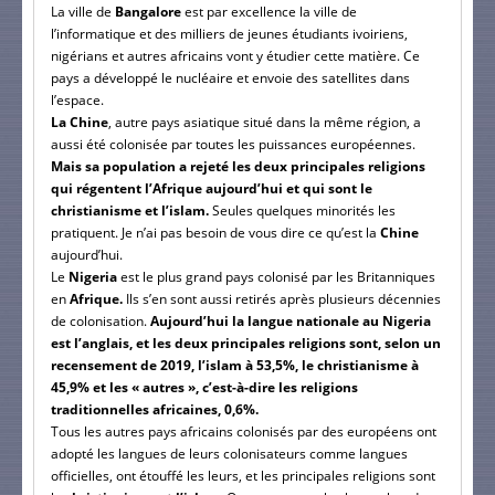
La ville de
Bangalore
est par excellence la ville de
l’informatique et des milliers de jeunes étudiants ivoiriens,
nigérians et autres africains vont y étudier cette matière. Ce
pays a développé le nucléaire et envoie des satellites dans
l’espace.
La Chine
, autre pays asiatique situé dans la même région, a
aussi été colonisée par toutes les puissances européennes.
Mais sa population a rejeté les deux principales religions
qui régentent l’Afrique aujourd’hui et qui sont le
christianisme et l’islam.
Seules quelques minorités les
pratiquent. Je n’ai pas besoin de vous dire ce qu’est la
Chine
aujourd’hui.
Le
Nigeria
est le plus grand pays colonisé par les Britanniques
en
Afrique.
Ils s’en sont aussi retirés après plusieurs décennies
de colonisation.
Aujourd’hui la langue nationale au Nigeria
est l’anglais, et les deux principales religions sont, selon un
recensement de 2019, l’islam à 53,5%, le christianisme à
45,9% et les « autres », c’est-à-dire les religions
traditionnelles africaines, 0,6%.
Tous les autres pays africains colonisés par des européens ont
adopté les langues de leurs colonisateurs comme langues
officielles, ont étouffé les leurs, et les principales religions sont