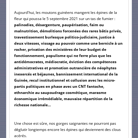
Aujourd'hui, les moutons guinéens mangent les épines de la 
fleur qui poussa le 5 septembre 2021 sur un tas de fumier : 
palinodies, désargenture, paupérisation, faim ou 
malnutrition, démolitions forcenées des rares bâtis privés, 
travestissement burlesque politico-judiciaire, justice à 
deux vitesses, vissage au pouvoir comme une bernicle à un 
rocher, privation des ministères de leur budget de 
fonctionnement, populisme qui ne ferre plus que les 
antidémocrates, médiocratie, éviction des compétences 
administratives et promotion outrancière de néophytes 
inexercés et béjaunes, bannissement international de la 
Guinée, recul institutionnel et collusion avec les micro-
partis politiques en phase avec un CNT fantoche, 
ethnarchie au saupoudrage cosmétique, marasme 
économique irrémédiable, mauvaise répartition de la 
richesse nationale…
Une chose est sûre, nos gorges saignantes ne pourront pas 
déglutir longtemps encore les épines qui deviennent des clous 
acérés.