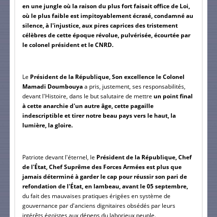
en une jungle où la raison du plus fort faisait office de Loi, 
où le plus faible est impitoyablement écrasé, condamné au 
silence, à l'injustice, aux pires caprices des tristement 
célèbres de cette époque révolue, pulvérisée, écourtée par 
le colonel président et le CNRD.
Le
 Président de la République, Son excellence le Colonel 
Mamadi Doumbouya 
a pris, justement, ses responsabilités, 
devant l'Histoire, dans le but salutaire de mettre 
un point final 
à cette anarchie d'un autre âge, cette pagaille 
indescriptible et tirer notre beau pays vers le haut, la 
lumière, la gloire.
Patriote devant l'éternel, le
 Président de la République, Chef 
de l'État, Chef Suprême des Forces Armées est plus que 
jamais déterminé à garder le cap pour réussir son pari de 
refondation de l'État, en lambeau, avant le 05 septembre,
du fait des mauvaises pratiques érigées en système de 
gouvernance par d'anciens dignitaires obsédés par leurs 
intérêts égoïstes aux dépens du laborieux peuple.