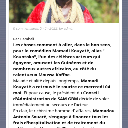
0 commentaires
,
5 - 5 - 2022
, by
admin
Par Hambali
Les choses comment à aller, dans le bon sens,
pour le comédien Mamadi Kouyaté, alias "
Kountoko", l'un des célèbres acteurs qui
égayent, amusent les Guinéens et de
nombreux autres africains, au côté du
talentueux Moussa Koffoe.
Malade et alité depuis longtemps,
Mamadi
Kouyaté a retrouvé le sourire ce mercredi 04
mai.
Et pour cause, le président du
Conseil
d'Administration de SAM GBM
décide de voler
immédiatement au secours de l'acteur.
En clair, le richissime homme d' affaires,
Mamadou
Antonio Souaré, s'engage à financer tous les
frais d'hospitalisation et de traitement du