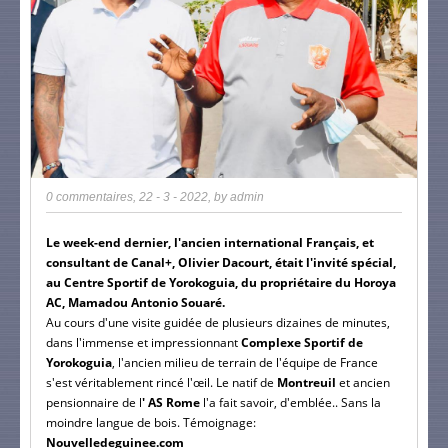
0 commentaires
,
22 - 3 - 2022
, by
admin
Le week-end dernier, l'ancien international Français, et
consultant de Canal+, Olivier Dacourt, était l'invité spécial,
au Centre Sportif de Yorokoguia, du propriétaire du Horoya
AC, Mamadou Antonio Souaré.
Au cours d'une visite guidée de plusieurs dizaines de minutes,
dans l'immense et impressionnant
Complexe Sportif
de
Yorokoguia
, l'ancien milieu de terrain de l'équipe de France
s'est véritablement rincé l'œil. Le natif de
Montreuil
et ancien
pensionnaire de l
' AS Rome
l'a fait savoir, d'emblée.. Sans la
moindre langue de bois. Témoignage:
Nouvelledeguinee.com