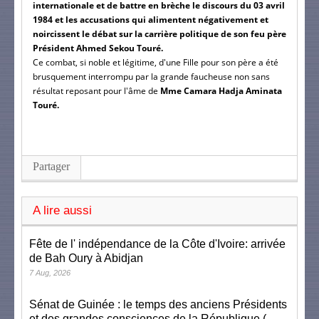
internationale et de battre en brèche le discours du 03 avril
1984 et les accusations qui alimentent négativement et
noircissent le débat sur la carrière politique de son feu père
Président Ahmed Sekou Touré.
Ce combat, si noble et légitime, d'une Fille pour son père a été
brusquement interrompu par la grande faucheuse non sans
résultat reposant pour l'âme de
Mme Camara Hadja Aminata
Touré.
Partager
A lire aussi
Fête de l' indépendance de la Côte d'Ivoire: arrivée
de Bah Oury à Abidjan
7 Aug, 2026
Sénat de Guinée : le temps des anciens Présidents
et des grandes consciences de la République (