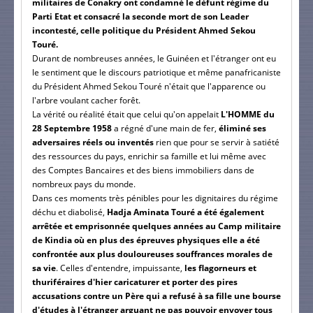
militaires de Conakry ont condamné le défunt régime du
Parti Etat et consacré la seconde mort de son Leader
incontesté, celle politique du Président Ahmed Sekou
Touré.
Durant de nombreuses années, le Guinéen et l'étranger ont eu
le sentiment que le discours patriotique et même panafricaniste
du Président Ahmed Sekou Touré n'était que l'apparence ou
l'arbre voulant cacher forêt.
La vérité ou réalité était que celui qu'on appelait
L'HOMME du
28 Septembre 1958
a régné d'une main de fer,
éliminé ses
adversaires réels ou inventés
rien que pour se servir à satiété
des ressources du pays, enrichir sa famille et lui même avec
des Comptes Bancaires et des biens immobiliers dans de
nombreux pays du monde.
Dans ces moments très pénibles pour les dignitaires du régime
déchu et diabolisé,
Hadja Aminata Touré a été également
arrêtée et emprisonnée quelques années au Camp militaire
de Kindia où en plus des épreuves physiques elle a été
confrontée aux plus douloureuses souffrances morales de
sa vie
. Celles d'entendre, impuissante,
les flagorneurs et
thuriféraires d'hier caricaturer et porter des pires
accusations contre un Père qui a refusé à sa fille une bourse
d'études à l'étranger arguant ne pas pouvoir envoyer tous