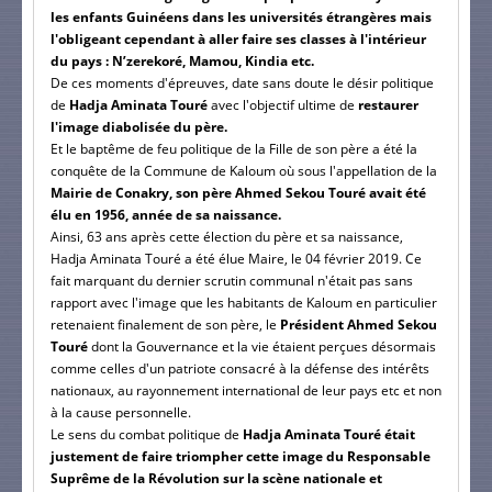
les enfants Guinéens dans les universités étrangères mais
l'obligeant cependant à aller faire ses classes à l'intérieur
du pays : N’zerekoré, Mamou, Kindia etc.
De ces moments d'épreuves, date sans doute le désir politique
de
Hadja Aminata Touré
avec l'objectif ultime de
restaurer
l'image diabolisée du père.
Et le baptême de feu politique de la Fille de son père a été la
conquête de la Commune de Kaloum où sous l'appellation de la
Mairie de Conakry, son père Ahmed Sekou Touré avait été
élu en 1956, année de sa naissance.
Ainsi, 63 ans après cette élection du père et sa naissance,
Hadja Aminata Touré a été élue Maire, le 04 février 2019. Ce
fait marquant du dernier scrutin communal n'était pas sans
rapport avec l'image que les habitants de Kaloum en particulier
retenaient finalement de son père, le
Président Ahmed Sekou
Touré
dont la Gouvernance et la vie étaient perçues désormais
comme celles d'un patriote consacré à la défense des intérêts
nationaux, au rayonnement international de leur pays etc et non
à la cause personnelle.
Le sens du combat politique de
Hadja Aminata Touré était
justement de faire triompher cette image du Responsable
Suprême de la Révolution sur la scène nationale et