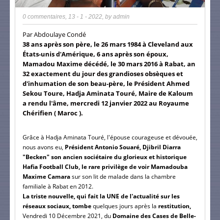
0 commentaires
,
13 - 1 - 2022
, by
admin
Par Abdoulaye Condé
38 ans après son père, le 26 mars 1984 à Cleveland aux
États-unis d'Amérique, 6 ans après son époux,
Mamadou Maxime décédé, le 30 mars 2016 à Rabat, an
32 exactement du jour des grandioses obsèques et
d'inhumation de son beau-père, le Président Ahmed
Sekou Toure, Hadja Aminata Touré, Maire de Kaloum
a rendu l'âme, mercredi 12 janvier 2022 au Royaume
Chérifien ( Maroc ).
Grâce à Hadja Aminata Touré, l'épouse courageuse et dévouée,
nous avons eu,
Président Antonio Souaré, Djibril Diarra
"Becken" son ancien sociétaire du glorieux et historique
Hafia Football Club, le rare privilège de voir Mamadouba
Maxime Camara
sur son lit de malade dans la chambre
familiale à Rabat en 2012.
La triste nouvelle, qui fait la UNE de l'actualité sur les
réseaux sociaux, tombe
quelques jours après la
restitution,
Vendredi 10 Décembre 2021, du
Domaine des Cases de Belle-