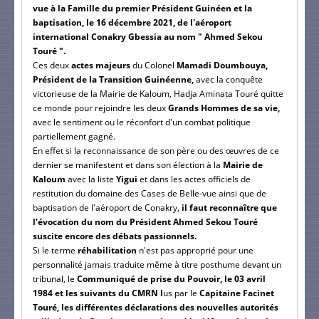
vue à la Famille du premier Président Guinéen et la
baptisation, le 16 décembre 2021, de l'aéroport
international Conakry Gbessia au nom " Ahmed Sekou
Touré ".
Ces deux
actes majeurs
du Colonel
Mamadi Doumbouya,
Président de la Transition Guinéenne,
avec la conquête
victorieuse de la Mairie de Kaloum, Hadja Aminata Touré quitte
ce monde pour rejoindre les deux
Grands Hommes de sa vie,
avec le sentiment ou le réconfort d'un combat politique
partiellement gagné.
En effet si la reconnaissance de son père ou des œuvres de ce
dernier se manifestent et dans son élection à la
Mairie de
Kaloum
avec la liste
Yigui
et dans les actes officiels de
restitution du domaine des Cases de Belle-vue ainsi que de
baptisation de l'aéroport de Conakry,
il faut reconnaître que
l'évocation du nom du Président Ahmed Sekou Touré
suscite encore des débats passionnels.
Si le terme
réhabilitation
n'est pas approprié pour une
personnalité jamais traduite même à titre posthume devant un
tribunal, le
Communiqué de prise du Pouvoir, le 03 avril
1984 et les suivants du CMRN l
us par le
Capitaine Facinet
Touré, les différentes déclarations des nouvelles autorités