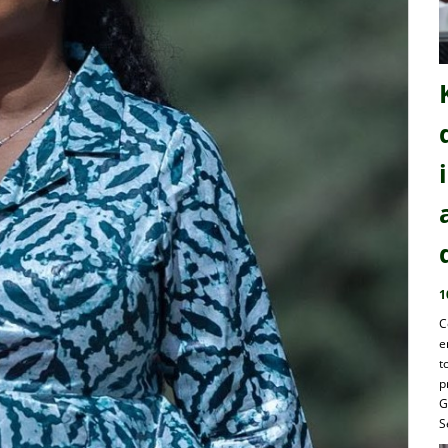
1
C
e
t
p
G
S