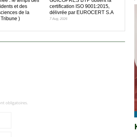
née : le temps des
GUICOPRES BTP obtient la
idents et des
certification ISO 9001:2015,
ciences de la
délivrée par EUROCERT S.A
 Tribune )
7 Aug, 2026
nt obligatoires.