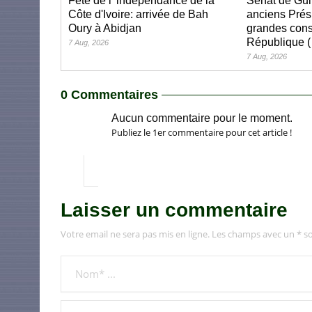
Fête de l' indépendance de la
Sénat de Gui
Côte d'Ivoire: arrivée de Bah
anciens Prés
Oury à Abidjan
grandes cons
République (
7 Aug, 2026
7 Aug, 2026
0 Commentaires
Aucun commentaire pour le moment.
Publiez le 1er commentaire pour cet article !
Laisser un commentaire
Votre email ne sera pas mis en ligne. Les champs avec un * so