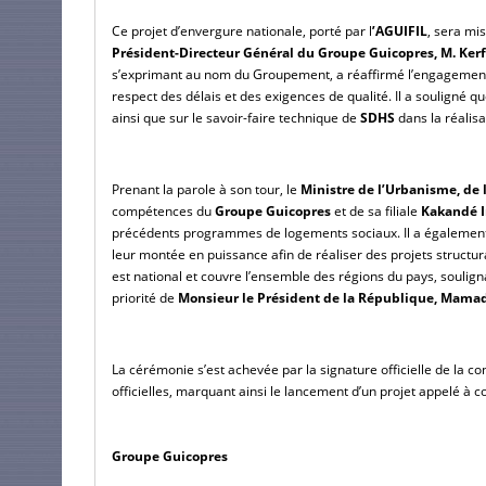
Ce projet d’envergure nationale, porté par l
’AGUIFIL
, sera mi
Président-Directeur Général du Groupe Guicopres, M. Ker
s’exprimant au nom du Groupement, a réaffirmé l’engagement d
respect des délais et des exigences de qualité. Il a souligné q
ainsi que sur le savoir-faire technique de 
SDHS
 dans la réalis
Prenant la parole à son tour, le 
Ministre de l’Urbanisme, de 
compétences du 
Groupe Guicopres
 et de sa filiale 
Kakandé 
précédents programmes de logements sociaux. Il a également 
leur montée en puissance afin de réaliser des projets structur
est national et couvre l’ensemble des régions du pays, soulig
priorité de 
Monsieur le Président de la République, Mam
La cérémonie s’est achevée par la signature officielle de la co
officielles, marquant ainsi le lancement d’un projet appelé à co
Groupe Guicopres