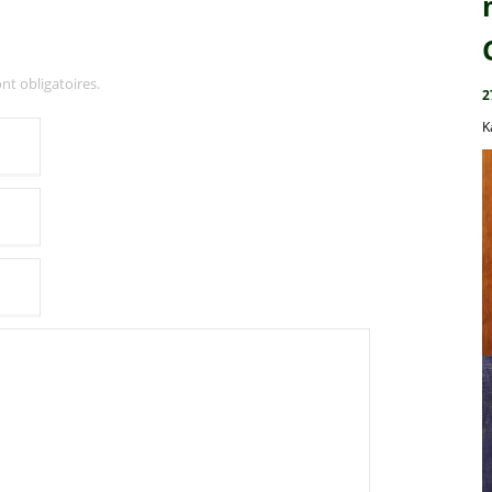
nt obligatoires.
2
K