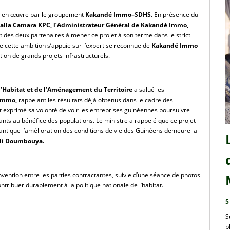
s en œuvre par le groupement 
Kakandé Immo–SDHS. 
En présence du
falla Camara KPC, l’Administrateur Général de Kakandé Immo,
es deux partenaires à mener ce projet à son terme dans le strict 
ue cette ambition s’appuie sur l’expertise reconnue de
 Kakandé Immo 
ation de grands projets infrastructurels.
l’Habitat et de l’Aménagement du Territoire
 a salué les 
Immo,
 rappelant les résultats déjà obtenus dans le cadre des 
exprimé sa volonté de voir les entreprises guinéennes poursuivre 
ants au bénéfice des populations. Le ministre a rappelé que ce projet 
nant que l’amélioration des conditions de vie des Guinéens demeure la 
adi Doumbouya.
nvention entre les parties contractantes, suivie d’une séance de photos 
ntribuer durablement à la politique nationale de l’habitat.
5
S
p